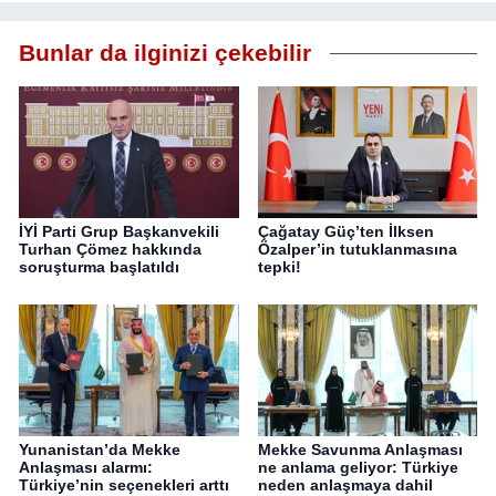
Bunlar da ilginizi çekebilir
İYİ Parti Grup Başkanvekili
Çağatay Güç’ten İlksen
Turhan Çömez hakkında
Özalper’in tutuklanmasına
soruşturma başlatıldı
tepki!
Yunanistan’da Mekke
Mekke Savunma Anlaşması
Anlaşması alarmı:
ne anlama geliyor: Türkiye
Türkiye’nin seçenekleri arttı
neden anlaşmaya dahil