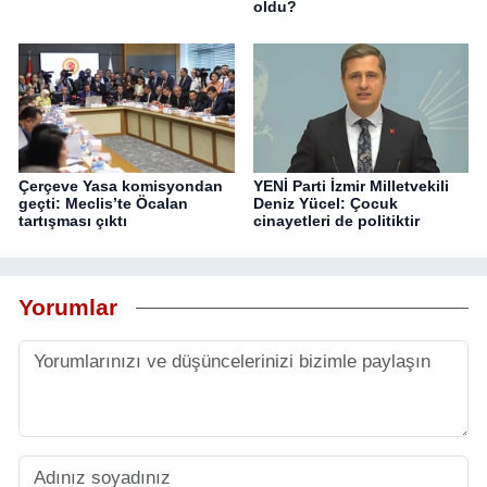
oldu?
Çerçeve Yasa komisyondan
YENİ Parti İzmir Milletvekili
geçti: Meclis’te Öcalan
Deniz Yücel: Çocuk
tartışması çıktı
cinayetleri de politiktir
Yorumlar