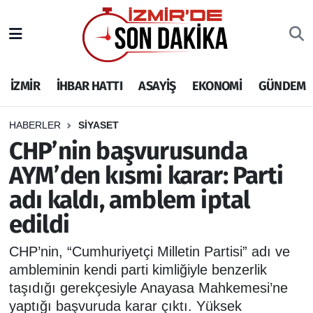
İZMİR
İzmir Nöbetçi Eczaneler
İZMİR
İHBAR HATTI
ASAYİŞ
EKONOMİ
GÜNDEM
İHBAR HATTI
İzmir Hava Durumu
DEPREM
İzmir Namaz Vakitleri
HABERLER
SİYASET
CHP’nin başvurusunda
GENEL
İzmir Trafik Yoğunluk Haritası
AYM’den kısmi karar: Parti
adı kaldı, amblem iptal
EKONOMİ
Puan Durumu ve Fikstür
edildi
SİYASET
Tüm Manşetler
CHP’nin, “Cumhuriyetçi Milletin Partisi” adı ve
SPOR
Son Dakika Haberleri
ambleminin kendi parti kimliğiyle benzerlik
taşıdığı gerekçesiyle Anayasa Mahkemesi’ne
ASAYİŞ
Haber Arşivi
yaptığı başvuruda karar çıktı. Yüksek