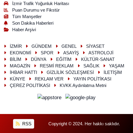
İzmir Trafik Yoğunluk Haritası
Puan Durumu ve Fikstür
Tüm Manşetler
Son Dakika Haberleri
Haber Arşivi
İZMİR
GÜNDEM
GENEL
SİYASET
EKONOMİ
SPOR
ASAYİŞ
ASTROLOJİ
BİLİM
DÜNYA
EĞİTİM
KÜLTÜR-SANAT
MAGAZİN
RESMİ REKLAM
SAĞLIK
YAŞAM
İHBAR HATTI
GİZLİLİK SÖZLEŞMESİ
İLETİŞİM
KÜNYE
REKLAM VER
YAYIN POLİTİKASI
ÇEREZ POLİTİKASI
KVKK Aydınlatma Metni
RSS
Copyright © 2024. Her hakkı saklıdır.