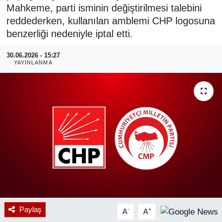
Mahkeme, parti isminin değiştirilmesi talebini
RESMİ REKLAM
reddederken, kullanılan amblemi CHP logosuna
benzerliği nedeniyle iptal etti.
30.06.2026 - 15:27
YAYINLANMA
Paylaş
-
+
A
A