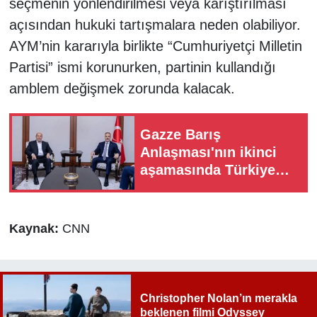
seçmenin yönlendirilmesi veya karıştırılması
açısından hukuki tartışmalara neden olabiliyor.
AYM’nin kararıyla birlikte “Cumhuriyetçi Milletin
Partisi” ismi korunurken, partinin kullandığı
amblem değişmek zorunda kalacak.
Gazze Barış
Anlaşması'nın ikinci
aşamasında Türkiye
nasıl bir rol üstleniyor?
Kaynak:
CNN
Christopher Nolan’ın merakla
beklenen filmi Odyssey