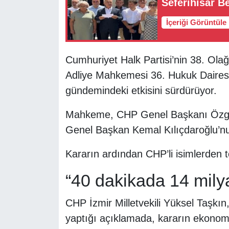
Seferihisar Be
İçeriği Görüntüle
Cumhuriyet Halk Partisi’nin 38. Olağ
Adliye Mahkemesi 36. Hukuk Dairesi’n
gündemindeki etkisini sürdürüyor.
Mahkeme, CHP Genel Başkanı Özgür 
Genel Başkan Kemal Kılıçdaroğlu’n
Kararın ardından CHP’li isimlerden 
“40 dakikada 14 milya
CHP İzmir Milletvekili Yüksel Taşkı
yaptığı açıklamada, kararın ekonomi