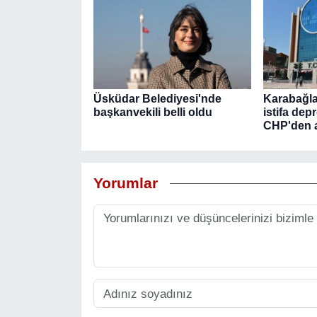
Üsküdar Belediyesi'nde
Karabağla
başkanvekili belli oldu
istifa dep
CHP'den a
Yorumlar