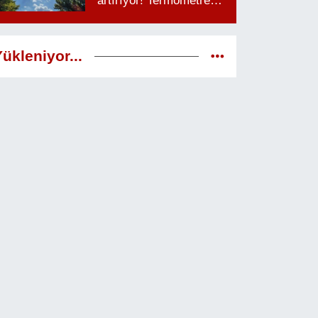
artırıyor! Termometreler
38 dereceyi görecek
ükleniyor...