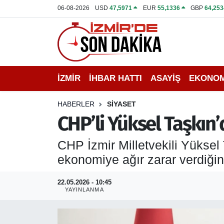
06-08-2026
USD
47,5971
EUR
55,1336
GBP
64,253
İZMİR
İzmir Nöbetçi Eczaneler
İHBAR HATTI
İzmir Hava Durumu
İZMİR
İHBAR HATTI
ASAYİŞ
EKONOM
DEPREM
İzmir Namaz Vakitleri
HABERLER
SİYASET
GENEL
İzmir Trafik Yoğunluk Haritası
CHP’li Yüksel Taşkın’
EKONOMİ
Puan Durumu ve Fikstür
CHP İzmir Milletvekili Yüksel 
ekonomiye ağır zarar verdiği
SİYASET
Tüm Manşetler
22.05.2026 - 10:45
SPOR
Son Dakika Haberleri
YAYINLANMA
ASAYİŞ
Haber Arşivi