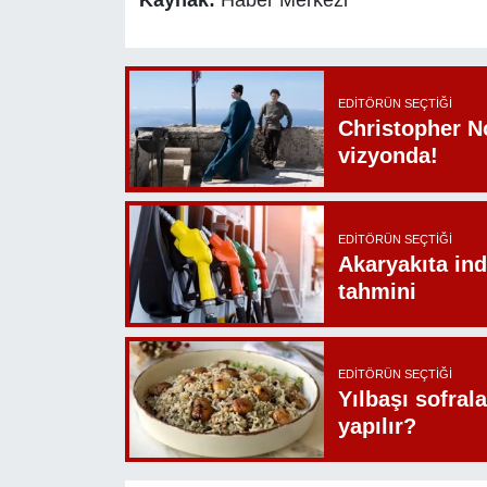
EDITÖRÜN SEÇTIĞI
Christopher N
vizyonda!
EDITÖRÜN SEÇTIĞI
Akaryakıta ind
tahmini
EDITÖRÜN SEÇTIĞI
Yılbaşı sofrala
yapılır?