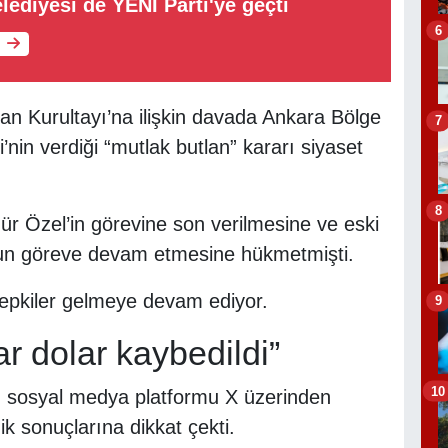
lediyesi de YENİ Parti'ye geçti
6
an Kurultayı’na ilişkin davada Ankara Bölge
7
in verdiği “mutlak butlan” kararı siyaset
8
Özel’in görevine son verilmesine ve eski
un göreve devam etmesine hükmetmişti.
tepkiler gelmeye devam ediyor.
9
r dolar kaybedildi”
10
n, sosyal medya platformu X üzerinden
k sonuçlarına dikkat çekti.