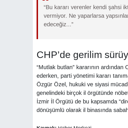
“Bu kararı verenler kendi şahsi ik
vermiyor. Ne yaparlarsa yapsınla
edeceğiz...”
CHP’de gerilim sürüy
“Mutlak butlan” kararının ardından
ederken, parti yönetimi kararı tanı
Özgür Özel, hukuki ve siyasi mücadel
genelindeki birçok il örgütünde nöb
İzmir İl Örgütü de bu kapsamda “diren
dönüşümlü olarak il binasında saba
Kaynak:
Haber Merkezi