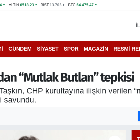
4
ALTIN
6518.23
BİST
13.703
BTC
64.475,47
İ
İ
GÜNDEM
SİYASET
SPOR
MAGAZİN
RESMİ R
dan “Mutlak Butlan” tepkisi
Taşkın, CHP kurultayına ilişkin verilen “
ni savundu.