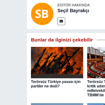
EDITÖR HAKKINDA
Seçil Bayrakçı
Bunlar da ilginizi çekebilir
Terörsüz Türkiye yasası için
Terörsüz T
partiler ne dedi?
kritik adım
milletveki
TBMM'de