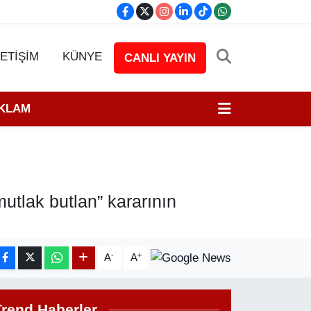
LETİŞİM
KÜNYE
CANLI YAYIN
EKLAM
mutlak butlan” kararının
-
+
A
A
Trend Haberler