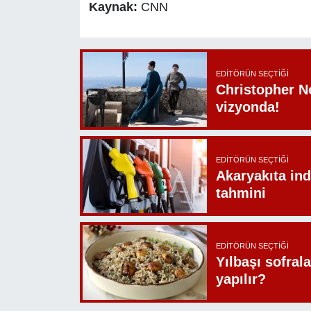
Kaynak:
CNN
EDITÖRÜN SEÇTIĞI
Christopher N
vizyonda!
EDITÖRÜN SEÇTIĞI
Akaryakıta ind
tahmini
EDITÖRÜN SEÇTIĞI
Yılbaşı sofrala
yapılır?