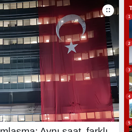
1
2
3
4
5
mlaşma: Aynı saat, farklı