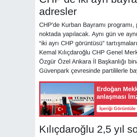
adresler
CHP’de Kurban Bayramı programı, part
noktada yapılacak. Aynı gün ve aynı 
“iki ayrı CHP görüntüsü” tartışmalar
Kemal Kılıçdaroğlu CHP Genel Merkezi
Özgür Özel Ankara İl Başkanlığı bina
Güvenpark çevresinde partililerle b
Erdoğan Mekke
anlaşması İm
İçeriği Görüntüle
Kılıçdaroğlu 2,5 yıl 