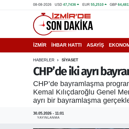
08-08-2026
USD
47,7436
EUR
55,2510
GBP
64,481
İZMİR
İzmir Nöbetçi Eczaneler
İHBAR HATTI
İzmir Hava Durumu
İZMİR
İHBAR HATTI
ASAYİŞ
EKONOM
DEPREM
İzmir Namaz Vakitleri
HABERLER
SİYASET
GENEL
İzmir Trafik Yoğunluk Haritası
CHP’de iki ayrı bayra
EKONOMİ
Puan Durumu ve Fikstür
CHP’de bayramlaşma programı p
Kemal Kılıçdaroğlu Genel Merk
SİYASET
Tüm Manşetler
ayrı bir bayramlaşma gerçekle
SPOR
Son Dakika Haberleri
30.05.2026 - 11:01
YAYINLANMA
ASAYİŞ
Haber Arşivi