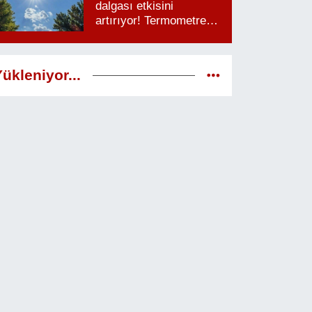
dalgası etkisini
artırıyor! Termometreler
38 dereceyi görecek
ükleniyor...