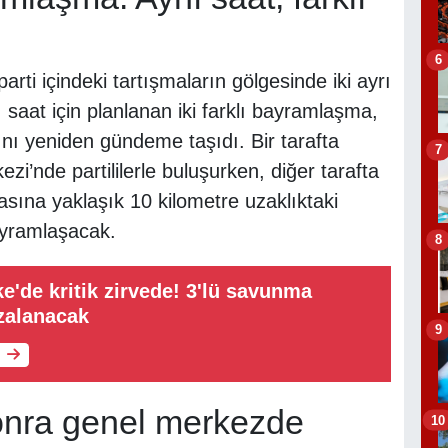
6
i içindeki tartışmaların gölgesinde iki ayrı
saat için planlanan iki farklı bayramlaşma,
ını yeniden gündeme taşıdı. Bir tarafta
7
’nde partililerle buluşurken, diğer tarafta
sına yaklaşık 10 kilometre uzaklıktaki
ayramlaşacak.
8
'de kritik zirvede! 3'lü savunma
zalanacak
9
sonra genel merkezde
10