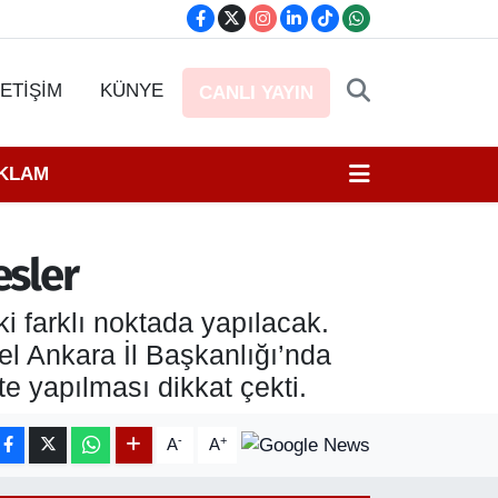
LETİŞİM
KÜNYE
CANLI YAYIN
EKLAM
esler
 farklı noktada yapılacak.
el Ankara İl Başkanlığı’nda
e yapılması dikkat çekti.
-
+
A
A