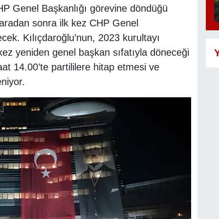
HP Genel Başkanlığı görevine döndüğü
ıl aradan sonra ilk kez CHP Genel
lecek. Kılıçdaroğlu’nun, 2023 kurultayı
Y
kez yeniden genel başkan sıfatıyla döneceği
t 14.00’te partililere hitap etmesi ve
niyor.