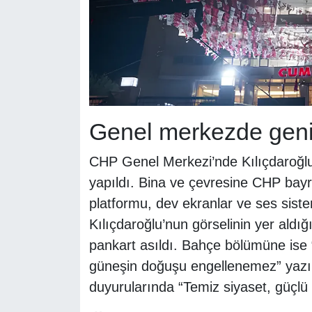
Genel merkezde geniş
CHP Genel Merkezi’nde Kılıçdaroğlu’n
yapıldı. Bina ve çevresine CHP bayra
platformu, dev ekranlar ve ses sist
Kılıçdaroğlu’nun görselinin yer aldı
pankart asıldı. Bahçe bölümüne ise 
güneşin doğuşu engellenemez” yazılı b
duyurularında “Temiz siyaset, güçlü C