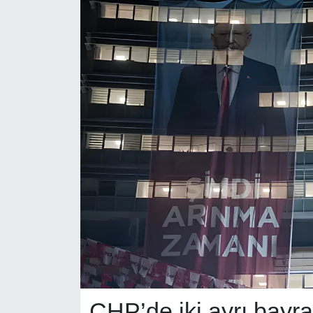
RESMİ REKLAM
CHP’de iki ayrı bayra