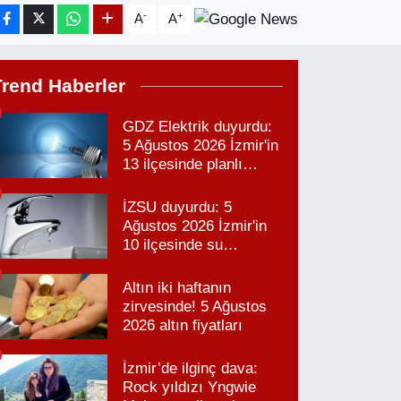
-
+
A
A
Trend Haberler
GDZ Elektrik duyurdu:
5 Ağustos 2026 İzmir'in
13 ilçesinde planlı
elektrik kesintisi!
İZSU duyurdu: 5
Ağustos 2026 İzmir'in
10 ilçesinde su
kesintisi!
Altın iki haftanın
zirvesinde! 5 Ağustos
2026 altın fiyatları
İzmir’de ilginç dava:
Rock yıldızı Yngwie