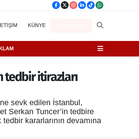
LETİŞİM
KÜNYE
CANLI YAYIN
EKLAM
tedbir itirazları
ine sevk edilen İstanbul,
met Serkan Tuncer’in tedbire
ek tedbir kararlarının devamına