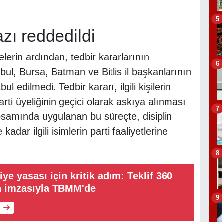
5
azı reddedildi
lerin ardından, tedbir kararlarının
6
ul, Bursa, Batman ve Bitlis il başkanlarının
bul edilmedi. Tedbir kararı, ilgili kişilerin
rti üyeliğinin geçici olarak askıya alınması
7
samında uygulanan bu süreçte, disiplin
kadar ilgili isimlerin parti faaliyetlerine
8
ye yasası için kritik adım: Teklif 360
in imzasıyla TBMM'de
9