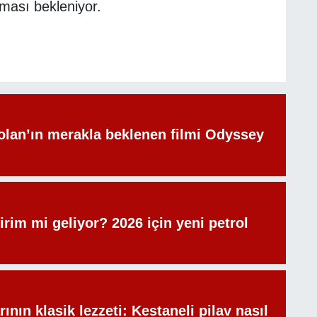
ması bekleniyor.
olan’ın merakla beklenen filmi Odyssey
irim mi geliyor? 2026 için yeni petrol
rının klasik lezzeti: Kestaneli pilav nasıl