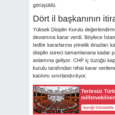
görüşüldü.
Dört il başkanının itir
Yüksek Disiplin Kurulu değerlendirme
devamına karar verdi. Böylece İstanb
tedbir kararlarına yönelik itirazları ka
disiplin süreci tamamlanana kadar pa
anlamına geliyor. CHP iç tüzüğü kap
kurulu tarafından nihai karar verilene 
katılımı sınırlandırılıyor.
Terörsüz Türki
milletvekilin
İçeriği Görüntüle