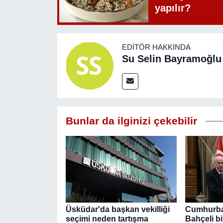
yapılır?
EDITÖR HAKKINDA
Su Selin Bayramoğlu
Bunlar da ilginizi çekebilir
Üsküdar'da başkan vekilliği
Cumhurba
seçimi neden tartışma
Bahçeli bi