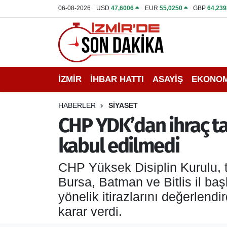
06-08-2026
USD
47,6006
EUR
55,0250
GBP
64,239
İZMİR
İzmir Nöbetçi Eczaneler
İHBAR HATTI
İzmir Hava Durumu
İZMİR
İHBAR HATTI
ASAYİŞ
EKONOM
DEPREM
İzmir Namaz Vakitleri
HABERLER
SİYASET
GENEL
İzmir Trafik Yoğunluk Haritası
CHP YDK’dan ihraç tale
kabul edilmedi
EKONOMİ
Puan Durumu ve Fikstür
CHP Yüksek Disiplin Kurulu, te
SİYASET
Tüm Manşetler
Bursa, Batman ve Bitlis il ba
SPOR
Son Dakika Haberleri
yönelik itirazlarını değerlend
karar verdi.
ASAYİŞ
Haber Arşivi