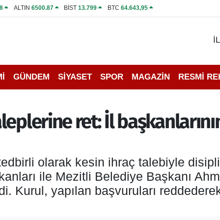
8
ALTIN
6500.87
BİST
13.799
BTC
64.643,95
İ
İ
GÜNDEM
SİYASET
SPOR
MAGAZİN
RESMİ R
plerine ret: İl başkanlarının 
dbirli olarak kesin ihraç talebiyle disipl
şkanları ile Mezitli Belediye Başkanı Ah
irdi. Kurul, yapılan başvuruları reddeder