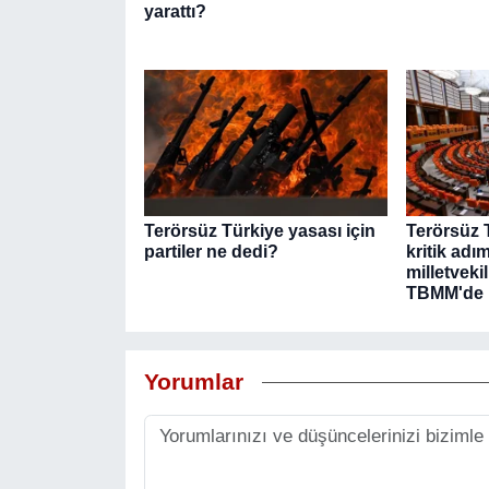
yarattı?
Terörsüz Türkiye yasası için
Terörsüz T
partiler ne dedi?
kritik adım
milletveki
TBMM'de
Yorumlar