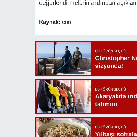
değerlendirmelerin ardından açıklan
Kaynak:
cnn
EDITÖRÜN SEÇTIĞI
Christopher N
vizyonda!
EDITÖRÜN SEÇTIĞI
Akaryakıta ind
tahmini
EDITÖRÜN SEÇTIĞI
Yılbaşı sofrala