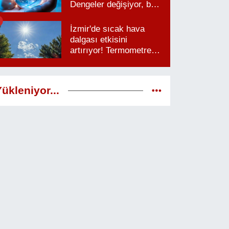
Dengeler değişiyor, bu
saatlere dikkat
İzmir'de sıcak hava
dalgası etkisini
artırıyor! Termometreler
38 dereceyi görecek
ükleniyor...