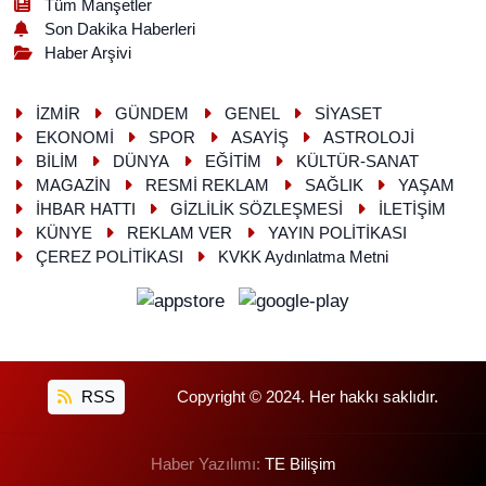
Tüm Manşetler
Son Dakika Haberleri
Haber Arşivi
İZMİR
GÜNDEM
GENEL
SİYASET
EKONOMİ
SPOR
ASAYİŞ
ASTROLOJİ
BİLİM
DÜNYA
EĞİTİM
KÜLTÜR-SANAT
MAGAZİN
RESMİ REKLAM
SAĞLIK
YAŞAM
İHBAR HATTI
GİZLİLİK SÖZLEŞMESİ
İLETİŞİM
KÜNYE
REKLAM VER
YAYIN POLİTİKASI
ÇEREZ POLİTİKASI
KVKK Aydınlatma Metni
RSS
Copyright © 2024. Her hakkı saklıdır.
Haber Yazılımı:
TE Bilişim