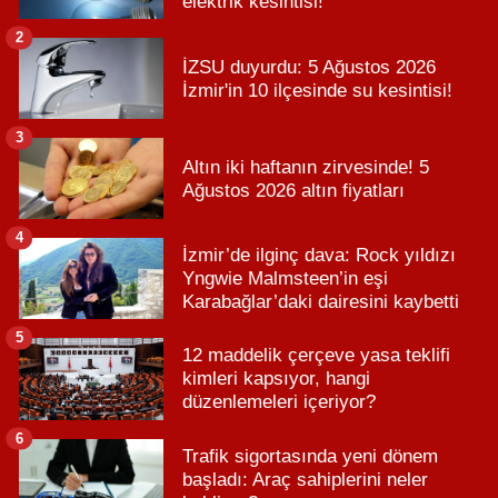
elektrik kesintisi!
2
İZSU duyurdu: 5 Ağustos 2026
İzmir'in 10 ilçesinde su kesintisi!
3
Altın iki haftanın zirvesinde! 5
Ağustos 2026 altın fiyatları
4
İzmir’de ilginç dava: Rock yıldızı
Yngwie Malmsteen’in eşi
Karabağlar’daki dairesini kaybetti
5
12 maddelik çerçeve yasa teklifi
kimleri kapsıyor, hangi
düzenlemeleri içeriyor?
6
Trafik sigortasında yeni dönem
başladı: Araç sahiplerini neler