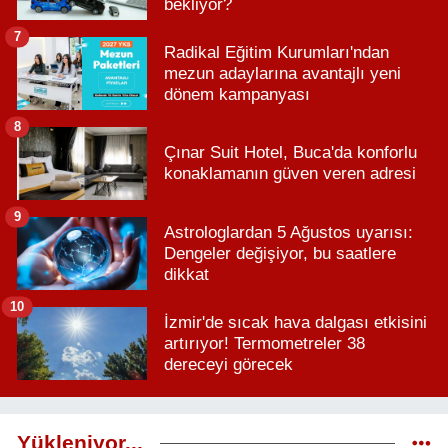
bekliyor?
7
Radikal Eğitim Kurumları'ndan
mezun adaylarına avantajlı yeni
dönem kampanyası
8
Çınar Suit Hotel, Buca'da konforlu
konaklamanın güven veren adresi
9
Astrologlardan 5 Ağustos uyarısı:
Dengeler değişiyor, bu saatlere
dikkat
10
İzmir'de sıcak hava dalgası etkisini
artırıyor! Termometreler 38
dereceyi görecek
Yükleniyor...