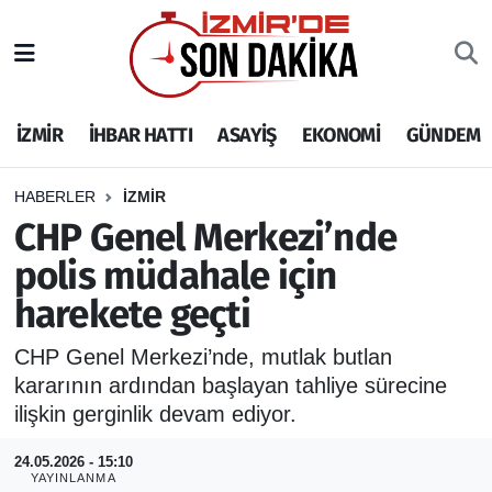
İZMİR
İzmir Nöbetçi Eczaneler
İZMİR
İHBAR HATTI
ASAYİŞ
EKONOMİ
GÜNDEM
İHBAR HATTI
İzmir Hava Durumu
DEPREM
İzmir Namaz Vakitleri
HABERLER
İZMİR
CHP Genel Merkezi’nde
GENEL
İzmir Trafik Yoğunluk Haritası
polis müdahale için
harekete geçti
EKONOMİ
Puan Durumu ve Fikstür
CHP Genel Merkezi’nde, mutlak butlan
SİYASET
Tüm Manşetler
kararının ardından başlayan tahliye sürecine
ilişkin gerginlik devam ediyor.
SPOR
Son Dakika Haberleri
24.05.2026 - 15:10
ASAYİŞ
Haber Arşivi
YAYINLANMA