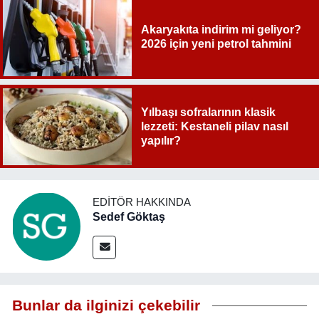
Akaryakıta indirim mi geliyor?
2026 için yeni petrol tahmini
Yılbaşı sofralarının klasik
lezzeti: Kestaneli pilav nasıl
yapılır?
EDITÖR HAKKINDA
Sedef Göktaş
Bunlar da ilginizi çekebilir