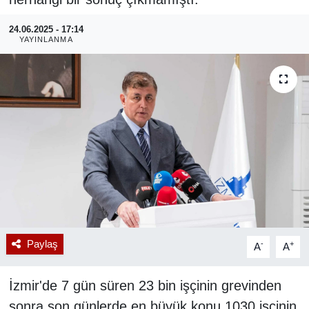
RESMİ REKLAM
24.06.2025 - 17:14
YAYINLANMA
Paylaş
-
+
A
A
İzmir'de 7 gün süren 23 bin işçinin grevinden
sonra son günlerde en büyük konu 1030 işçinin