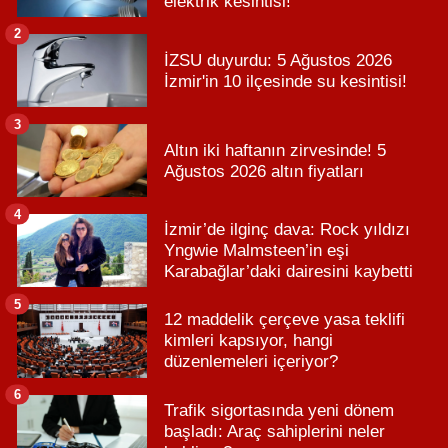
elektrik kesintisi!
2
İZSU duyurdu: 5 Ağustos 2026
İzmir'in 10 ilçesinde su kesintisi!
3
Altın iki haftanın zirvesinde! 5
Ağustos 2026 altın fiyatları
4
İzmir’de ilginç dava: Rock yıldızı
Yngwie Malmsteen’in eşi
Karabağlar’daki dairesini kaybetti
5
12 maddelik çerçeve yasa teklifi
kimleri kapsıyor, hangi
düzenlemeleri içeriyor?
6
Trafik sigortasında yeni dönem
başladı: Araç sahiplerini neler