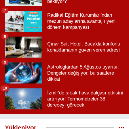
bekliyor?
7
Radikal Eğitim Kurumları'ndan
mezun adaylarına avantajlı yeni
dönem kampanyası
8
Çınar Suit Hotel, Buca'da konforlu
konaklamanın güven veren adresi
9
Astrologlardan 5 Ağustos uyarısı:
Dengeler değişiyor, bu saatlere
dikkat
10
İzmir'de sıcak hava dalgası etkisini
artırıyor! Termometreler 38
dereceyi görecek
Yükleniyor...