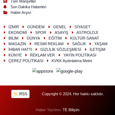
Tüm Manşetler
Son Dakika Haberleri
Haber Arşivi
İZMİR
GÜNDEM
GENEL
SİYASET
EKONOMİ
SPOR
ASAYİŞ
ASTROLOJİ
BİLİM
DÜNYA
EĞİTİM
KÜLTÜR-SANAT
MAGAZİN
RESMİ REKLAM
SAĞLIK
YAŞAM
İHBAR HATTI
GİZLİLİK SÖZLEŞMESİ
İLETİŞİM
KÜNYE
REKLAM VER
YAYIN POLİTİKASI
ÇEREZ POLİTİKASI
KVKK Aydınlatma Metni
RSS
Copyright © 2024. Her hakkı saklıdır.
Haber Yazılımı:
TE Bilişim