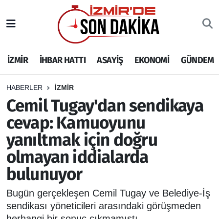
İZMİR
İzmir Nöbetçi Eczaneler
İZMİR
İHBAR HATTI
ASAYİŞ
EKONOMİ
GÜNDEM
İHBAR HATTI
İzmir Hava Durumu
DEPREM
İzmir Namaz Vakitleri
HABERLER
İZMİR
Cemil Tugay'dan sendikaya
GENEL
İzmir Trafik Yoğunluk Haritası
cevap: Kamuoyunu
yanıltmak için doğru
EKONOMİ
Puan Durumu ve Fikstür
olmayan iddialarda
SİYASET
Tüm Manşetler
bulunuyor
SPOR
Son Dakika Haberleri
Bugün gerçekleşen Cemil Tugay ve Belediye-İş
sendikası yöneticileri arasındaki görüşmeden
ASAYİŞ
Haber Arşivi
herhangi bir sonuç çıkmamıştı.