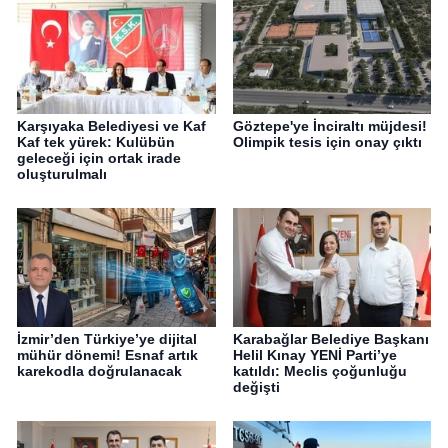
Karşıyaka Belediyesi ve Kaf
Göztepe'ye İnciraltı müjdesi!
Kaf tek yürek: Kulübün
Olimpik tesis için onay çıktı
geleceği için ortak irade
oluşturulmalı
İzmir’den Türkiye’ye dijital
Karabağlar Belediye Başkanı
mühür dönemi! Esnaf artık
Helil Kınay YENİ Parti’ye
karekodla doğrulanacak
katıldı: Meclis çoğunluğu
değişti