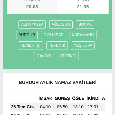
20:08
21:35
ALTINYAYLA
AĞLASUN
BUCAK
BURDUR
GÖLHİSAR
KARAMANLI
KEMER (B)
TEFENNİ
YEŞİLOVA
ÇAVDIR
ÇELTİKCİ
BURDUR AYLIK NAMAZ VAKITLERI
İMSAK
GÜNEŞ
ÖĞLE
İKINDI
AKŞA
25 Tem Cts
04:10
05:50
13:10
17:01
20:21