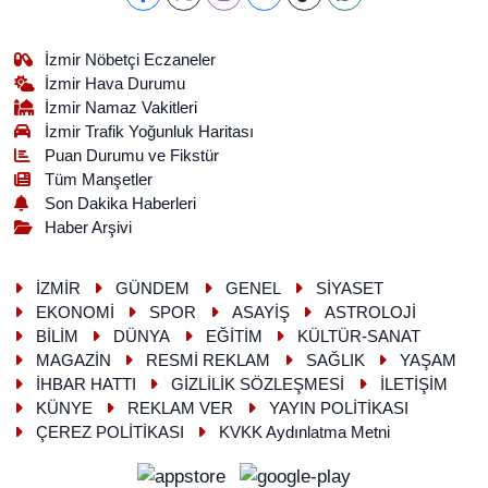
İzmir Nöbetçi Eczaneler
İzmir Hava Durumu
İzmir Namaz Vakitleri
İzmir Trafik Yoğunluk Haritası
Puan Durumu ve Fikstür
Tüm Manşetler
Son Dakika Haberleri
Haber Arşivi
İZMİR
GÜNDEM
GENEL
SİYASET
EKONOMİ
SPOR
ASAYİŞ
ASTROLOJİ
BİLİM
DÜNYA
EĞİTİM
KÜLTÜR-SANAT
MAGAZİN
RESMİ REKLAM
SAĞLIK
YAŞAM
İHBAR HATTI
GİZLİLİK SÖZLEŞMESİ
İLETİŞİM
KÜNYE
REKLAM VER
YAYIN POLİTİKASI
ÇEREZ POLİTİKASI
KVKK Aydınlatma Metni