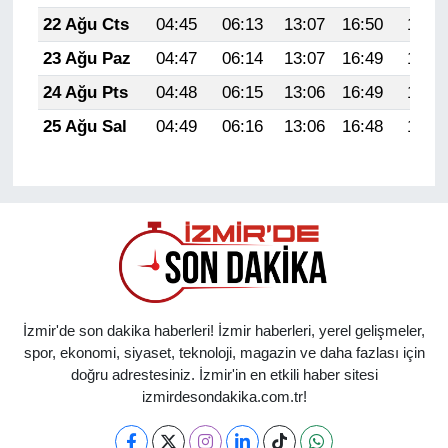
22 Ağu Cts
04:45
06:13
13:07
16:50
19:51
23 Ağu Paz
04:47
06:14
13:07
16:49
19:49
24 Ağu Pts
04:48
06:15
13:06
16:49
19:48
25 Ağu Sal
04:49
06:16
13:06
16:48
19:46
İzmir'de son dakika haberleri! İzmir haberleri, yerel gelişmeler,
spor, ekonomi, siyaset, teknoloji, magazin ve daha fazlası için
doğru adrestesiniz. İzmir'in en etkili haber sitesi
izmirdesondakika.com.tr!