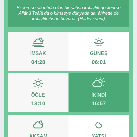
Bir kimse sıkıntıda olan bir şahsa kolaylık gösterirse
RESMİ REKLAM
Allâhü Teâlâ da o kimseye dünyada da, âhirette de
kolaylık ihsân buyurur. (Hadis-i şerif)
İMSAK
GÜNEŞ
04:28
06:01
ÖĞLE
İKINDI
13:10
16:57
AKŞAM
YATSI