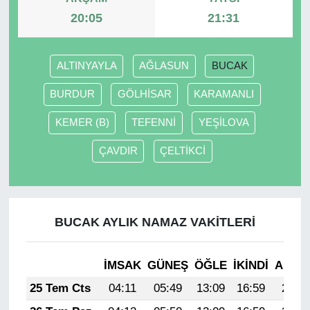
20:05
21:31
ALTINYAYLA
AĞLASUN
BUCAK
BURDUR
GÖLHİSAR
KARAMANLI
KEMER (B)
TEFENNİ
YEŞİLOVA
ÇAVDIR
ÇELTİKCİ
BUCAK AYLIK NAMAZ VAKITLERI
İMSAK
GÜNEŞ
ÖĞLE
İKINDI
AKŞA
25 Tem Cts
04:11
05:49
13:09
16:59
20:20