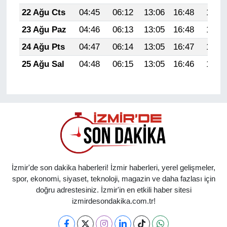
22 Ağu Cts
04:45
06:12
13:06
16:48
19:49
23 Ağu Paz
04:46
06:13
13:05
16:48
19:48
24 Ağu Pts
04:47
06:14
13:05
16:47
19:46
25 Ağu Sal
04:48
06:15
13:05
16:46
19:45
İzmir'de son dakika haberleri! İzmir haberleri, yerel gelişmeler,
spor, ekonomi, siyaset, teknoloji, magazin ve daha fazlası için
doğru adrestesiniz. İzmir'in en etkili haber sitesi
izmirdesondakika.com.tr!