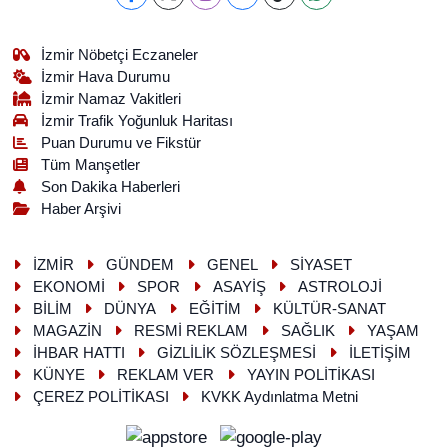
İzmir Nöbetçi Eczaneler
İzmir Hava Durumu
İzmir Namaz Vakitleri
İzmir Trafik Yoğunluk Haritası
Puan Durumu ve Fikstür
Tüm Manşetler
Son Dakika Haberleri
Haber Arşivi
İZMİR
GÜNDEM
GENEL
SİYASET
EKONOMİ
SPOR
ASAYİŞ
ASTROLOJİ
BİLİM
DÜNYA
EĞİTİM
KÜLTÜR-SANAT
MAGAZİN
RESMİ REKLAM
SAĞLIK
YAŞAM
İHBAR HATTI
GİZLİLİK SÖZLEŞMESİ
İLETİŞİM
KÜNYE
REKLAM VER
YAYIN POLİTİKASI
ÇEREZ POLİTİKASI
KVKK Aydınlatma Metni