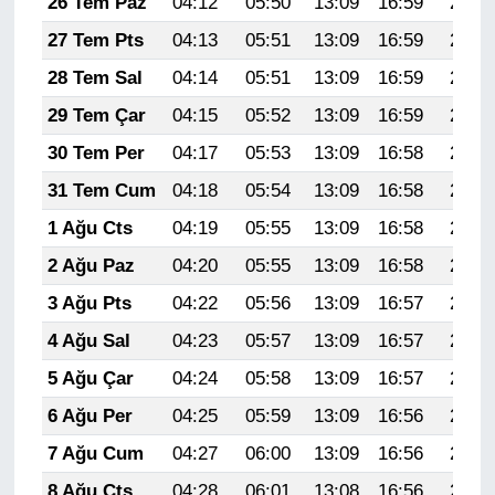
26 Tem Paz
04:12
05:50
13:09
16:59
20:19
27 Tem Pts
04:13
05:51
13:09
16:59
20:18
28 Tem Sal
04:14
05:51
13:09
16:59
20:17
29 Tem Çar
04:15
05:52
13:09
16:59
20:16
30 Tem Per
04:17
05:53
13:09
16:58
20:15
31 Tem Cum
04:18
05:54
13:09
16:58
20:14
1 Ağu Cts
04:19
05:55
13:09
16:58
20:14
2 Ağu Paz
04:20
05:55
13:09
16:58
20:13
3 Ağu Pts
04:22
05:56
13:09
16:57
20:12
4 Ağu Sal
04:23
05:57
13:09
16:57
20:11
5 Ağu Çar
04:24
05:58
13:09
16:57
20:10
6 Ağu Per
04:25
05:59
13:09
16:56
20:08
7 Ağu Cum
04:27
06:00
13:09
16:56
20:07
8 Ağu Cts
04:28
06:01
13:08
16:56
20:06