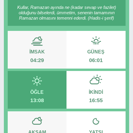
Kullar, Ramazan ayında ne (kadar sevap ve fazilet)
RESMİ REKLAM
olduğunu bilselerdi, ümmetim, senenin tamamının
Ramazan olmasını temenni ederdi. (Hadis-i şerif)
İMSAK
GÜNEŞ
04:29
06:01
ÖĞLE
İKINDI
13:08
16:55
AKŞAM
YATSI