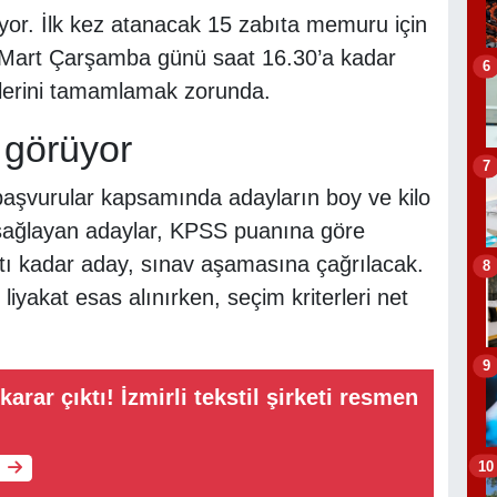
yor. İlk kez atanacak 15 zabıta memuru için
5 Mart Çarşamba günü saat 16.30’a kadar
6
çümlerini tamamlamak zorunda.
 görüyor
7
başvurular kapsamında adayların boy ve kilo
arı sağlayan adaylar, KPSS puanına göre
tı kadar aday, sınav aşamasına çağrılacak.
8
iyakat esas alınırken, seçim kriterleri net
9
rar çıktı! İzmirli tekstil şirketi resmen
10