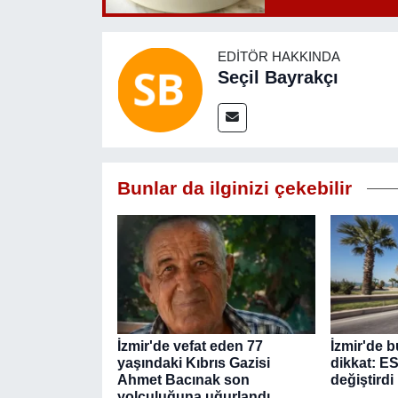
EDITÖR HAKKINDA
Seçil Bayrakçı
Bunlar da ilginizi çekebilir
İzmir'de vefat eden 77
İzmir'de b
yaşındaki Kıbrıs Gazisi
dikkat: E
Ahmet Bacınak son
değiştirdi
yolculuğuna uğurlandı