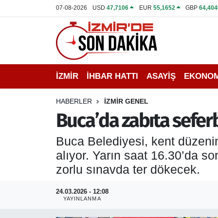
07-08-2026
USD
47,7106
EUR
55,1652
GBP
64,404
İZMİR
İzmir Nöbetçi Eczaneler
İHBAR HATTI
İzmir Hava Durumu
İZMİR
İHBAR HATTI
ASAYİŞ
EKONOM
DEPREM
İzmir Namaz Vakitleri
HABERLER
İZMİR GENEL
GENEL
İzmir Trafik Yoğunluk Haritası
Buca’da zabıta seferb
EKONOMİ
Puan Durumu ve Fikstür
Buca Belediyesi, kent düzenin
alıyor. Yarın saat 16.30’da s
SİYASET
Tüm Manşetler
zorlu sınavda ter dökecek.
SPOR
Son Dakika Haberleri
24.03.2026 - 12:08
YAYINLANMA
ASAYİŞ
Haber Arşivi