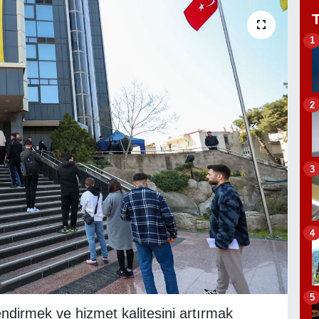
1
2
3
4
5
ndirmek ve hizmet kalitesini artırmak