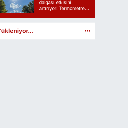
dalgası etkisini
artırıyor! Termometreler
38 dereceyi görecek
ükleniyor...