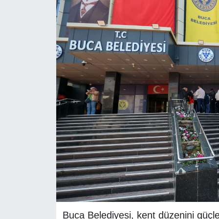
RESMİ REKLAM
Buca Belediyesi, kent düzenini güçle