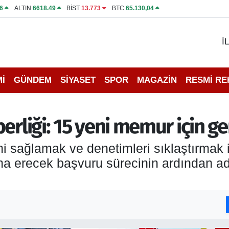
6
ALTIN
6618.49
BİST
13.773
BTC
65.130,04
İ
İ
GÜNDEM
SİYASET
SPOR
MAGAZİN
RESMİ R
erliği: 15 yeni memur için ge
i sağlamak ve denetimleri sıklaştırmak
ona erecek başvuru sürecinin ardından a