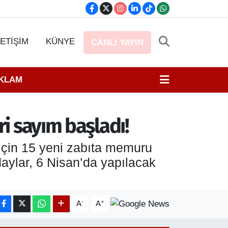
LETİŞİM
KÜNYE
CANLI YAYIN
EKLAM
ri sayım başladı!
 için 15 yeni zabıta memuru
daylar, 6 Nisan’da yapılacak
-
+
A
A