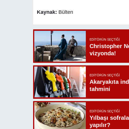
Kaynak:
Bülten
EDITÖRÜN SEÇTIĞI
Christopher N
vizyonda!
EDITÖRÜN SEÇTIĞI
Akaryakıta ind
tahmini
EDITÖRÜN SEÇTIĞI
Yılbaşı sofrala
yapılır?