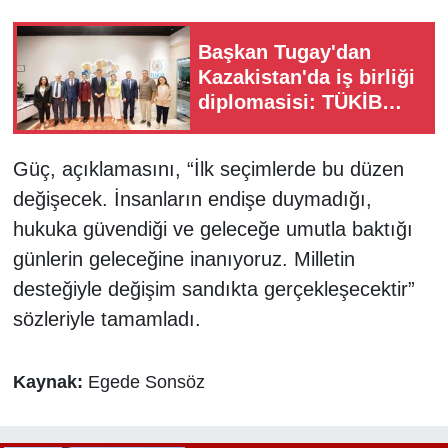
Başkan Tugay'dan
Kazakistan'da iş birliği
diplomasisi: TÜKİB
temsilcileri İzmir'e
davet edildi
Güç, açıklamasını, “İlk seçimlerde bu düzen
değişecek. İnsanların endişe duymadığı,
hukuka güvendiği ve geleceğe umutla baktığı
günlerin geleceğine inanıyoruz. Milletin
desteğiyle değişim sandıkta gerçekleşecektir”
sözleriyle tamamladı.
Kaynak:
Egede Sonsöz