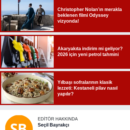
Christopher Nolan’ın merakla
beklenen filmi Odyssey
vizyonda!
Akaryakıta indirim mi geliyor?
2026 için yeni petrol tahmini
Yılbaşı sofralarının klasik
lezzeti: Kestaneli pilav nasıl
yapılır?
EDITÖR HAKKINDA
Seçil Bayrakçı