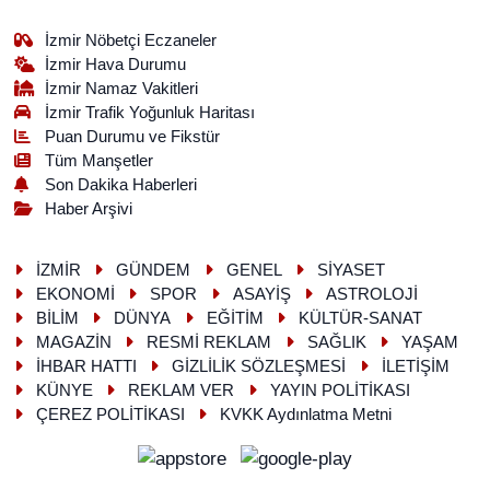
İzmir Nöbetçi Eczaneler
İzmir Hava Durumu
İzmir Namaz Vakitleri
İzmir Trafik Yoğunluk Haritası
Puan Durumu ve Fikstür
Tüm Manşetler
Son Dakika Haberleri
Haber Arşivi
İZMİR
GÜNDEM
GENEL
SİYASET
EKONOMİ
SPOR
ASAYİŞ
ASTROLOJİ
BİLİM
DÜNYA
EĞİTİM
KÜLTÜR-SANAT
MAGAZİN
RESMİ REKLAM
SAĞLIK
YAŞAM
İHBAR HATTI
GİZLİLİK SÖZLEŞMESİ
İLETİŞİM
KÜNYE
REKLAM VER
YAYIN POLİTİKASI
ÇEREZ POLİTİKASI
KVKK Aydınlatma Metni