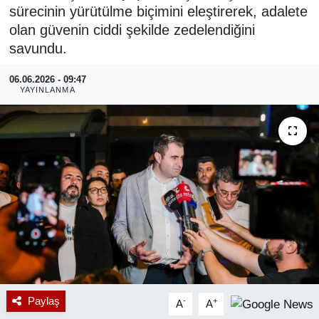
sürecinin yürütülme biçimini eleştirerek, adalete
RESMİ REKLAM
olan güvenin ciddi şekilde zedelendiğini
savundu.
06.06.2026 - 09:47
YAYINLANMA
Paylaş
-
+
A
A