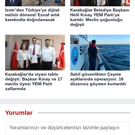
İzmir’den Türkiye’ye dijital
Karabağlar Belediye Başkanı
mühür dönemi! Esnaf artık
Helil Kınay YENİ Parti’ye
karekodla doğrulanacak
katıldı: Meclis çoğunluğu
değişti
Karabağlar'da siyasi tablo
Sahil güvenlikten Çeşme
değişti: Başkan Kınay ve 17
açıklarında operasyon: 16
meclis üyesi YENİ Parti
düzensiz göçmen kurtarıldı
saflarında
Yorumlar