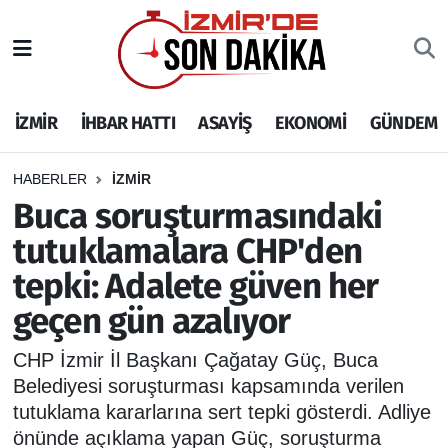
İZMİR
İzmir Nöbetçi Eczaneler
İZMİR
İHBAR HATTI
ASAYİŞ
EKONOMİ
GÜNDEM
İHBAR HATTI
İzmir Hava Durumu
DEPREM
İzmir Namaz Vakitleri
HABERLER
İZMİR
Buca soruşturmasındaki
GENEL
İzmir Trafik Yoğunluk Haritası
tutuklamalara CHP'den
tepki: Adalete güven her
EKONOMİ
Puan Durumu ve Fikstür
geçen gün azalıyor
SİYASET
Tüm Manşetler
CHP İzmir İl Başkanı Çağatay Güç, Buca
SPOR
Son Dakika Haberleri
Belediyesi soruşturması kapsamında verilen
tutuklama kararlarına sert tepki gösterdi. Adliye
ASAYİŞ
Haber Arşivi
önünde açıklama yapan Güç, soruşturma