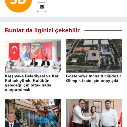
Bunlar da ilginizi çekebilir
Karşıyaka Belediyesi ve Kaf
Göztepe'ye İnciraltı müjdesi!
Kaf tek yürek: Kulübün
Olimpik tesis için onay çıktı
geleceği için ortak irade
oluşturulmalı