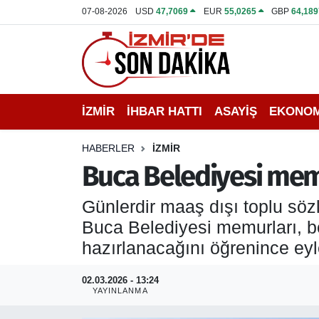
07-08-2026
USD
47,7069
EUR
55,0265
GBP
64,189
İZMİR
İzmir Nöbetçi Eczaneler
İHBAR HATTI
İzmir Hava Durumu
İZMİR
İHBAR HATTI
ASAYİŞ
EKONOM
DEPREM
İzmir Namaz Vakitleri
HABERLER
İZMİR
GENEL
İzmir Trafik Yoğunluk Haritası
Buca Belediyesi memu
EKONOMİ
Puan Durumu ve Fikstür
Günlerdir maaş dışı toplu sö
Buca Belediyesi memurları, b
SİYASET
Tüm Manşetler
hazırlanacağını öğrenince eyl
SPOR
Son Dakika Haberleri
02.03.2026 - 13:24
YAYINLANMA
ASAYİŞ
Haber Arşivi