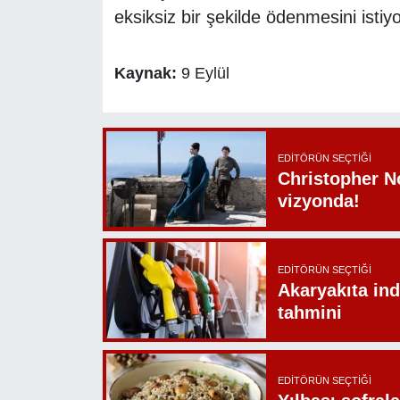
eksiksiz bir şekilde ödenmesini istiyo
Kaynak:
9 Eylül
EDITÖRÜN SEÇTIĞI
Christopher N
vizyonda!
EDITÖRÜN SEÇTIĞI
Akaryakıta ind
tahmini
EDITÖRÜN SEÇTIĞI