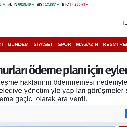
7
ALTIN
6618.49
BİST
13.887
BTC
64.360,53
İ
İ
GÜNDEM
SİYASET
SPOR
MAGAZİN
RESMİ R
rları ödeme planı için eylem
zleşme haklarının ödenmemesi nedeniyle
elediye yönetimiyle yapılan görüşmele
eme geçici olarak ara verdi.