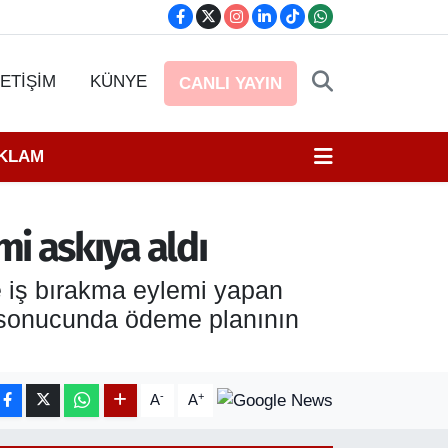
LETİŞİM
KÜNYE
CANLI YAYIN
EKLAM
i askıya aldı
 iş bırakma eylemi yapan
r sonucunda ödeme planının
-
+
A
A