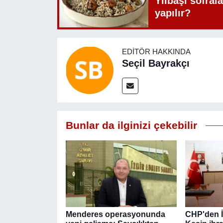
Yılbaşı sofrala
yapılır?
EDITÖR HAKKINDA
Seçil Bayrakçı
Bunlar da ilginizi çekebilir
Menderes operasyonunda
CHP'den İ