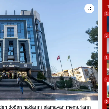
1
2
3
4
5
eden doğan haklarını alamayan memurların