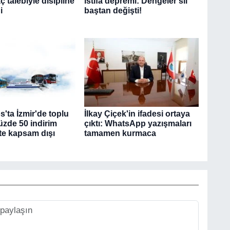
ç talebiyle disipline
istifa depremi: Dengeler sil
i
baştan değişti!
'ta İzmir'de toplu
İlkay Çiçek'in ifadesi ortaya
üzde 50 indirim
çıktı: WhatsApp yazışmaları
şte kapsam dışı
tamamen kurmaca