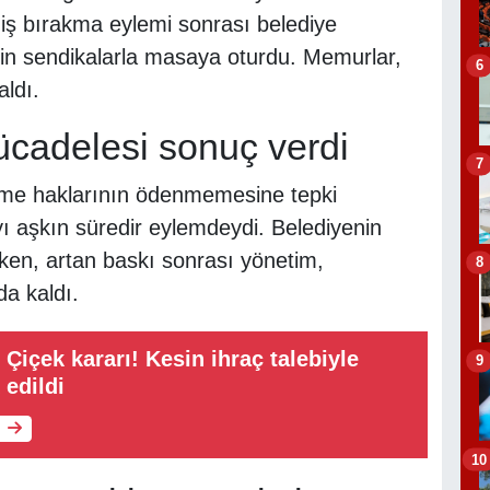
 iş bırakma eylemi sonrası belediye
çin sendikalarla masaya oturdu. Memurlar,
6
ldı.
ücadelesi sonuç verdi
7
şme haklarının ödenmemesine tepki
yı aşkın süredir eylemdeydi. Belediyenin
lirken, artan baskı sonrası yönetim,
8
a kaldı.
Çiçek kararı! Kesin ihraç talebiyle
9
 edildi
10