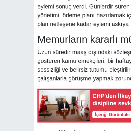
eylemi sonuç verdi. Günlerdir süren
yönetimi, ödeme planı hazırlamak i
plan netleşene kadar eylemi askıya a
Memurların kararlı m
Uzun süredir maaş dışındaki sözle
gösteren kamu emekçileri, bir hafta
sessizliği ve belirsiz tutumu eleştiri
çalışanlarla görüşme yapmak zorund
CHP'den İlkay 
disipline sevk
İçeriği Görüntüle