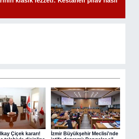
rının klasik lezzeti: Kestaneli pilav nasıl
lkay Çiçek kararı!
İzmir Büyükşehir Meclisi'nde