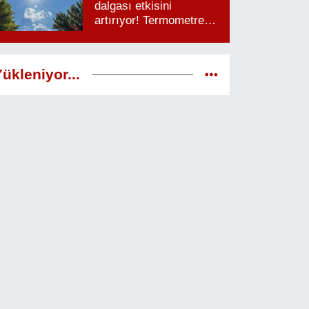
dalgası etkisini
artırıyor! Termometreler
38 dereceyi görecek
ükleniyor...