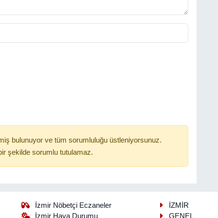
miş bulunuyor ve tüm sorumluluğu üstleniyorsunuz.
ir şekilde sorumlu tutulamaz.
İzmir Nöbetçi Eczaneler
İZMİR
İzmir Hava Durumu
GENEL