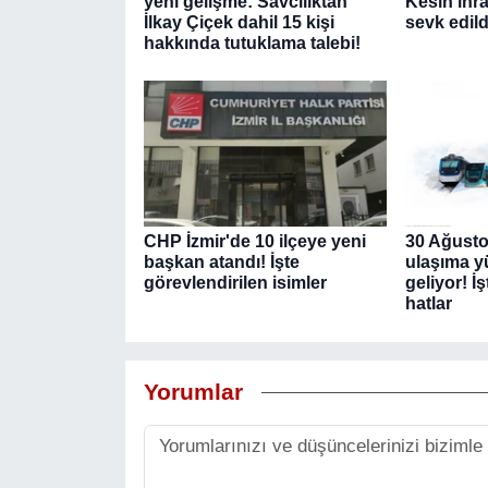
yeni gelişme: Savcılıktan
Kesin ihra
İlkay Çiçek dahil 15 kişi
sevk edild
hakkında tutuklama talebi!
CHP İzmir'de 10 ilçeye yeni
30 Ağustos
başkan atandı! İşte
ulaşıma y
görevlendirilen isimler
geliyor! İ
hatlar
Yorumlar