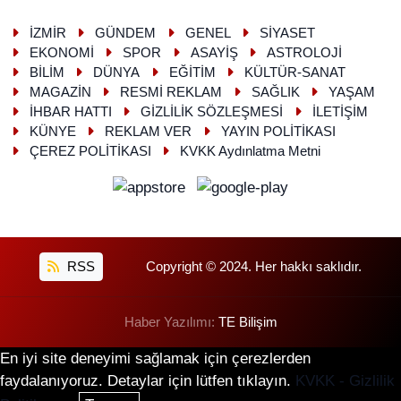
İZMİR
GÜNDEM
GENEL
SİYASET
EKONOMİ
SPOR
ASAYİŞ
ASTROLOJİ
BİLİM
DÜNYA
EĞİTİM
KÜLTÜR-SANAT
MAGAZİN
RESMİ REKLAM
SAĞLIK
YAŞAM
İHBAR HATTI
GİZLİLİK SÖZLEŞMESİ
İLETİŞİM
KÜNYE
REKLAM VER
YAYIN POLİTİKASI
ÇEREZ POLİTİKASI
KVKK Aydınlatma Metni
RSS
Copyright © 2024. Her hakkı saklıdır.
Haber Yazılımı:
TE Bilişim
En iyi site deneyimi sağlamak için çerezlerden
faydalanıyoruz. Detaylar için lütfen tıklayın.
KVKK - Gizlilik