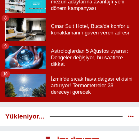
mezun adaylarına avantajlı yeni
dönem kampanyası
8
Çınar Suit Hotel, Buca'da konforlu
konaklamanın güven veren adresi
9
Astrologlardan 5 Ağustos uyarısı:
Dengeler değişiyor, bu saatlere
dikkat
10
İzmir'de sıcak hava dalgası etkisini
artırıyor! Termometreler 38
dereceyi görecek
Yükleniyor...