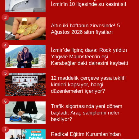
İzmir'in 10 ilçesinde su kesintisi!
3
Altın iki haftanın zirvesinde! 5
Ağustos 2026 altın fiyatları
4
İzmir’de ilginç dava: Rock yıldızı
Yngwie Malmsteen’in eşi
Karabağlar’daki dairesini kaybetti
5
12 maddelik çerçeve yasa teklifi
kimleri kapsıyor, hangi
düzenlemeleri içeriyor?
6
Trafik sigortasında yeni dönem
başladı: Araç sahiplerini neler
bekliyor?
7
Radikal Eğitim Kurumları'ndan