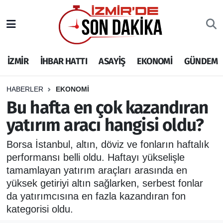
İZMİR
İzmir Nöbetçi Eczaneler
İZMİR
İHBAR HATTI
ASAYİŞ
EKONOMİ
GÜNDEM
İHBAR HATTI
İzmir Hava Durumu
DEPREM
İzmir Namaz Vakitleri
HABERLER
EKONOMİ
Bu hafta en çok kazandıran
GENEL
İzmir Trafik Yoğunluk Haritası
yatırım aracı hangisi oldu?
EKONOMİ
Puan Durumu ve Fikstür
Borsa İstanbul, altın, döviz ve fonların haftalık
performansı belli oldu. Haftayı yükselişle
SİYASET
Tüm Manşetler
tamamlayan yatırım araçları arasında en
yüksek getiriyi altın sağlarken, serbest fonlar
SPOR
Son Dakika Haberleri
da yatırımcısına en fazla kazandıran fon
kategorisi oldu.
ASAYİŞ
Haber Arşivi