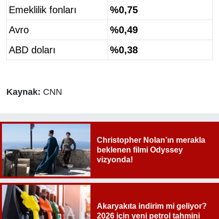
Emeklilik fonları
%0,75
Avro
%0,49
ABD doları
%0,38
Kaynak:
CNN
Christopher Nolan’ın merakla
beklenen filmi Odyssey
vizyonda!
Akaryakıta indirim mi geliyor?
2026 için yeni petrol tahmini