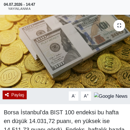
04.07.2026 - 14:47
YAYINLANMA
RESMİ REKLAM
Paylaş
-
+
A
A
Borsa İstanbul'da BIST 100 endeksi bu hafta
en düşük 14.031,72 puanı, en yüksek ise
14.511,73 puanı gördü. Endeks, haftalık bazda