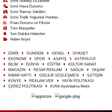
İzmir Nöbetçi Eczaneler
İzmir Hava Durumu
İzmir Namaz Vakitleri
İzmir Trafik Yoğunluk Haritası
Puan Durumu ve Fikstür
Tüm Manşetler
Son Dakika Haberleri
Haber Arşivi
İZMİR
GÜNDEM
GENEL
SİYASET
EKONOMİ
SPOR
ASAYİŞ
ASTROLOJİ
BİLİM
DÜNYA
EĞİTİM
KÜLTÜR-SANAT
MAGAZİN
RESMİ REKLAM
SAĞLIK
YAŞAM
İHBAR HATTI
GİZLİLİK SÖZLEŞMESİ
İLETİŞİM
KÜNYE
REKLAM VER
YAYIN POLİTİKASI
ÇEREZ POLİTİKASI
KVKK Aydınlatma Metni