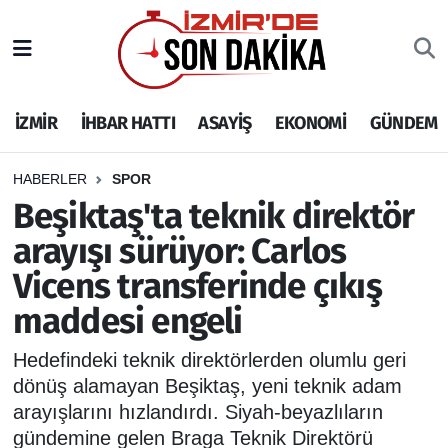
İZMİR
İzmir Nöbetçi Eczaneler
İZMİR
İHBAR HATTI
ASAYİŞ
EKONOMİ
GÜNDEM
İHBAR HATTI
İzmir Hava Durumu
DEPREM
İzmir Namaz Vakitleri
HABERLER
SPOR
Beşiktaş'ta teknik direktör
GENEL
İzmir Trafik Yoğunluk Haritası
arayışı sürüyor: Carlos
Vicens transferinde çıkış
EKONOMİ
Puan Durumu ve Fikstür
maddesi engeli
SİYASET
Tüm Manşetler
Hedefindeki teknik direktörlerden olumlu geri
SPOR
Son Dakika Haberleri
dönüş alamayan Beşiktaş, yeni teknik adam
arayışlarını hızlandırdı. Siyah-beyazlıların
ASAYİŞ
Haber Arşivi
gündemine gelen Braga Teknik Direktörü