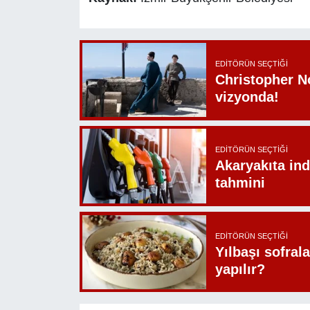
EDITÖRÜN SEÇTIĞI
Christopher N
vizyonda!
EDITÖRÜN SEÇTIĞI
Akaryakıta ind
tahmini
EDITÖRÜN SEÇTIĞI
Yılbaşı sofrala
yapılır?