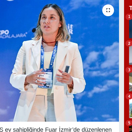
1
2
3
4
5
Ş ev sahipliğinde Fuar İzmir’de düzenlenen