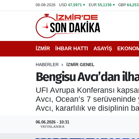
06-08-2026
USD
47,5971
EUR
55,1336
GBP
64,253
İZMİR
İzmir Nöbetçi Eczaneler
İHBAR HATTI
İzmir Hava Durumu
İZMİR
İHBAR HATTI
ASAYİŞ
EKONOM
DEPREM
İzmir Namaz Vakitleri
HABERLER
İZMİR GENEL
GENEL
İzmir Trafik Yoğunluk Haritası
Bengisu Avcı’dan ilh
EKONOMİ
Puan Durumu ve Fikstür
UFI Avrupa Konferansı kapsam
Avcı, Ocean’s 7 serüveninde y
SİYASET
Tüm Manşetler
Avcı, kararlılık ve disiplinin
SPOR
Son Dakika Haberleri
06.06.2026 - 10:31
YAYINLANMA
ASAYİŞ
Haber Arşivi