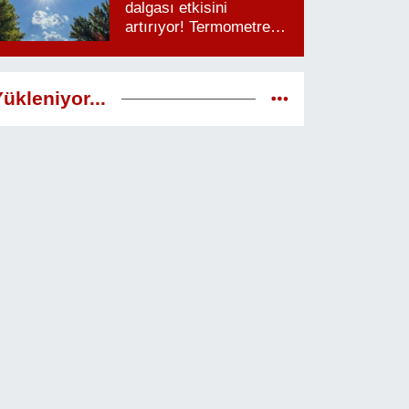
dalgası etkisini
artırıyor! Termometreler
38 dereceyi görecek
ükleniyor...