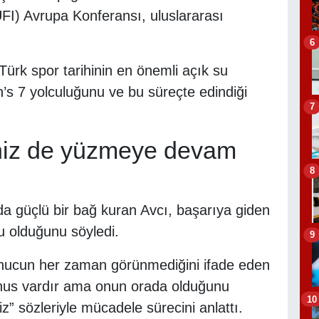
(UFI) Avrupa Konferansı, uluslararası
6
ürk spor tarihinin en önemli açık su
s 7 yolculuğunu ve bu süreçte edindiği
7
iz de yüzmeye devam
8
da güçlü bir bağ kuran Avcı, başarıya giden
lu olduğunu söyledi.
9
onucun her zaman görünmediğini ifade eden
nus vardır ama onun orada olduğunu
10
z” sözleriyle mücadele sürecini anlattı.