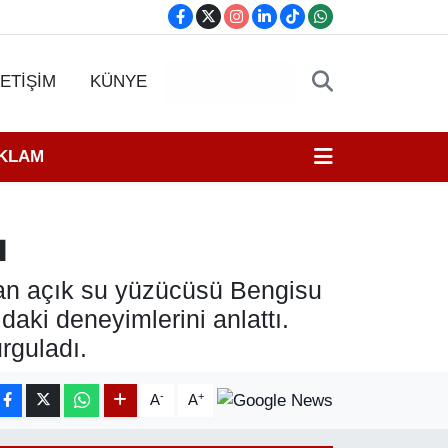
LETİŞİM
KÜNYE
CANLI YAYIN
EKLAM
u
şan açık su yüzücüsü Bengisu
aki deneyimlerini anlattı.
rguladı.
-
+
A
A