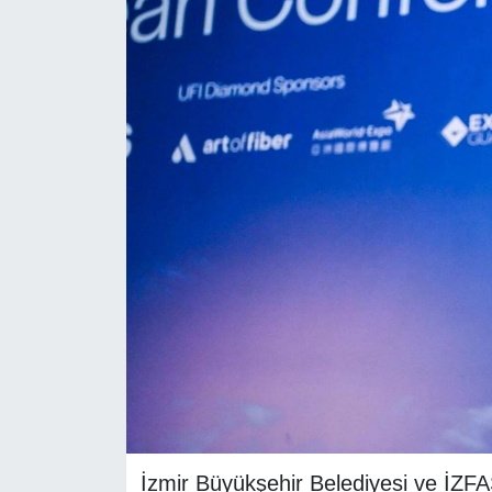
RESMİ REKLAM
İzmir Büyükşehir Belediyesi ve İZFA