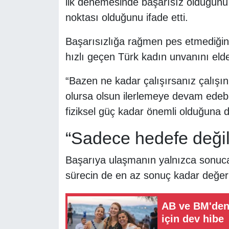
ilk denemesinde başarısız olduğunu
noktası olduğunu ifade etti.
Başarısızlığa rağmen pes etmediğini
hızlı geçen Türk kadın unvanını elde e
“Bazen ne kadar çalışırsanız çalışın 
olursa olsun ilerlemeye devam edebil
fiziksel güç kadar önemli olduğuna di
“Sadece hedefe değil
Başarıya ulaşmanın yalnızca sonuca
sürecin de en az sonuç kadar değerl
AB ve BM'den 
için dev hibe