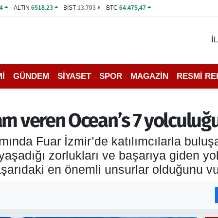
4
ALTIN
6518.23
BİST
13.703
BTC
64.475,47
İ
İ
GÜNDEM
SİYASET
SPOR
MAGAZİN
RESMİ R
am veren Ocean’s 7 yolculuğ
ında Fuar İzmir’de katılımcılarla bulu
aşadığı zorlukları ve başarıya giden yold
 başarıdaki en önemli unsurlar olduğunu vu