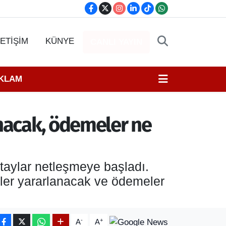
LETİŞİM
KÜNYE
CANLI YAYIN
EKLAM
anacak, ödemeler ne
etaylar netleşmeye başladı.
ler yararlanacak ve ödemeler
-
+
A
A