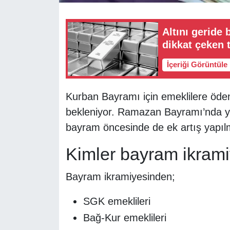
Altını geride
dikkat çeken 
İçeriği Görüntüle
Kurban Bayramı için emeklilere öden
bekleniyor. Ramazan Bayramı’nda ya
bayram öncesinde de ek artış yapılma
Kimler bayram ikrami
Bayram ikramiyesinden;
SGK emeklileri
Bağ-Kur emeklileri