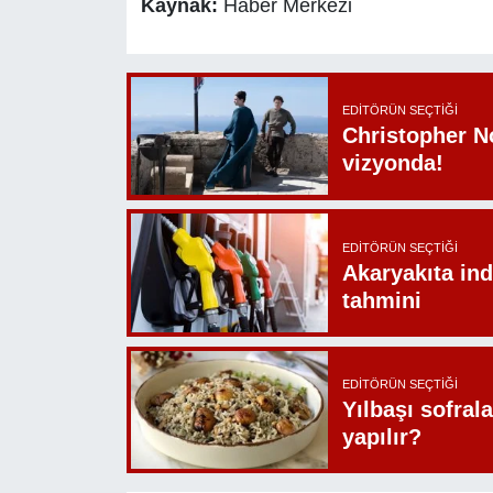
Kaynak:
Haber Merkezi
EDITÖRÜN SEÇTIĞI
Christopher N
vizyonda!
EDITÖRÜN SEÇTIĞI
Akaryakıta ind
tahmini
EDITÖRÜN SEÇTIĞI
Yılbaşı sofrala
yapılır?