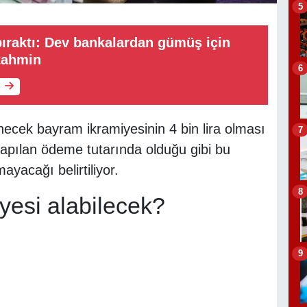
5
 bıraktı: Dev bankalardan gümüş için
tahmin
6
ecek bayram ikramiyesinin 4 bin lira olması
7
pılan ödeme tutarında olduğu gibi bu
yacağı belirtiliyor.
8
yesi alabilecek?
9