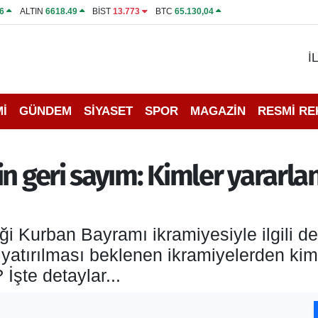
6
ALTIN
6618.49
BİST
13.773
BTC
65.130,04
İ
İ
GÜNDEM
SİYASET
SPOR
MAGAZİN
RESMİ R
in geri sayım: Kimler yararl
ği Kurban Bayramı ikramiyesiyle ilgili d
atırılması beklenen ikramiyelerden kim
şte detaylar...