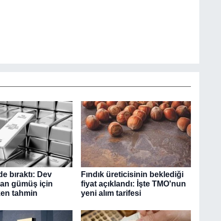
ide bıraktı: Dev
Fındık üreticisinin beklediği
an gümüş için
fiyat açıklandı: İşte TMO'nun
ken tahmin
yeni alım tarifesi