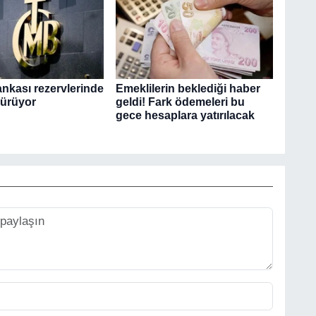
nkası rezervlerinde
Emeklilerin beklediği haber
sürüyor
geldi! Fark ödemeleri bu
gece hesaplara yatırılacak