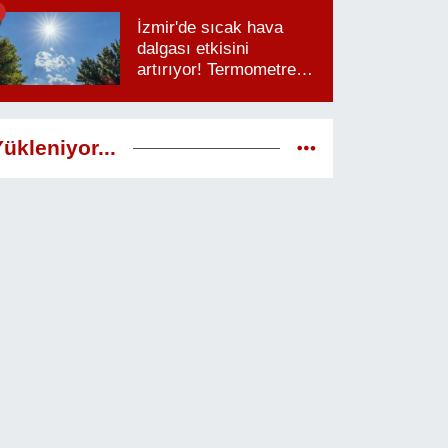
saatlere dikkat
İzmir'de sıcak hava
dalgası etkisini
artırıyor! Termometreler
38 dereceyi görecek
ükleniyor...