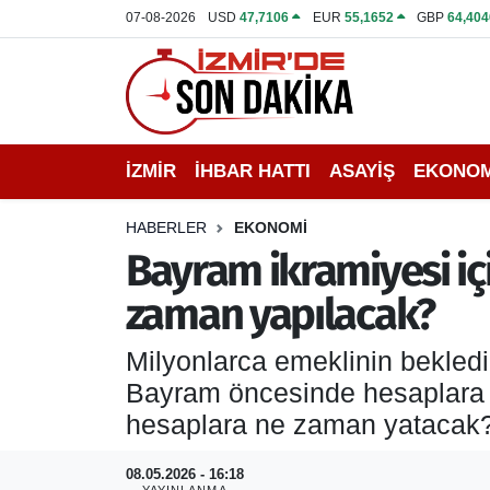
07-08-2026
USD
47,7106
EUR
55,1652
GBP
64,404
İZMİR
İzmir Nöbetçi Eczaneler
İHBAR HATTI
İzmir Hava Durumu
İZMİR
İHBAR HATTI
ASAYİŞ
EKONOM
DEPREM
İzmir Namaz Vakitleri
HABERLER
EKONOMİ
GENEL
İzmir Trafik Yoğunluk Haritası
Bayram ikramiyesi iç
zaman yapılacak?
EKONOMİ
Puan Durumu ve Fikstür
Milyonlarca emeklinin bekledi
SİYASET
Tüm Manşetler
Bayram öncesinde hesaplara y
SPOR
Son Dakika Haberleri
hesaplara ne zaman yatacak? İ
ASAYİŞ
Haber Arşivi
08.05.2026 - 16:18
YAYINLANMA