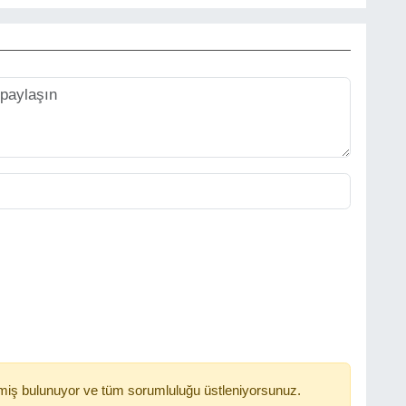
miş bulunuyor ve tüm sorumluluğu üstleniyorsunuz.