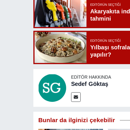
EDITÖRÜN SEÇTIĞI
Akaryakıta ind
tahmini
EDITÖRÜN SEÇTIĞI
Yılbaşı sofrala
yapılır?
EDITÖR HAKKINDA
Sedef Göktaş
Bunlar da ilginizi çekebilir