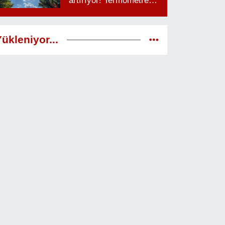
artırıyor! Termometreler
38 dereceyi görecek
ükleniyor...