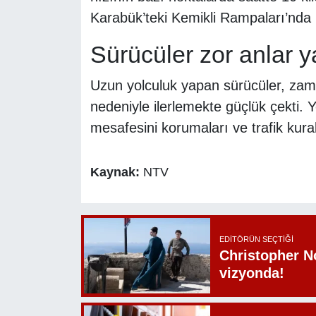
Karabük’teki Kemikli Rampaları’nda i
Sürücüler zor anlar y
Uzun yolculuk yapan sürücüler, zam
nedeniyle ilerlemekte güçlük çekti. Yet
mesafesini korumaları ve trafik kur
Kaynak:
NTV
EDITÖRÜN SEÇTIĞI
Christopher N
vizyonda!