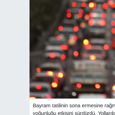
RESMİ REKLAM
Bayram tatilinin sona ermesine rağm
yoğunluğu etkisini sürdürdü. Yollard