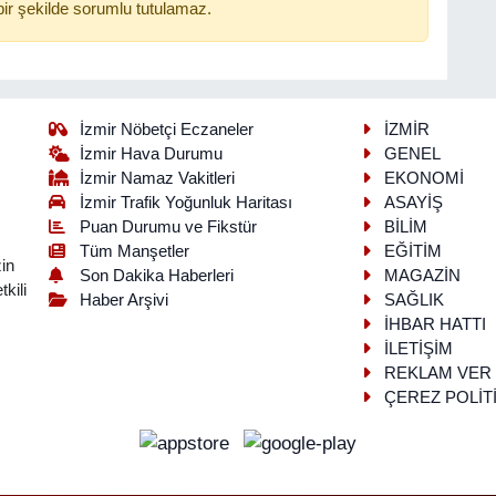
ir şekilde sorumlu tutulamaz.
İzmir Nöbetçi Eczaneler
İZMİR
İzmir Hava Durumu
GENEL
İzmir Namaz Vakitleri
EKONOMİ
İzmir Trafik Yoğunluk Haritası
ASAYİŞ
Puan Durumu ve Fikstür
BİLİM
Tüm Manşetler
EĞİTİM
in
Son Dakika Haberleri
MAGAZİN
kili
Haber Arşivi
SAĞLIK
İHBAR HATTI
İLETİŞİM
REKLAM VER
ÇEREZ POLİT