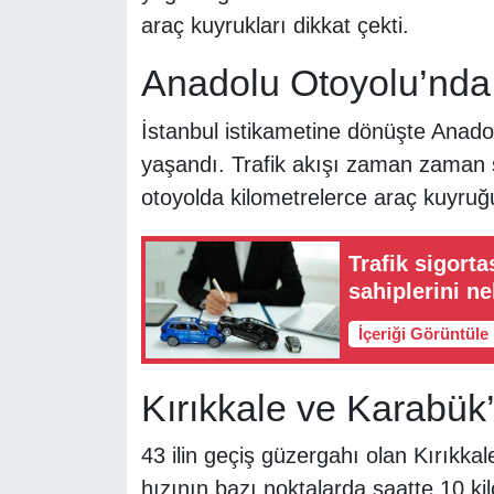
araç kuyrukları dikkat çekti.
Anadolu Otoyolu’nda 
İstanbul istikametine dönüşte Anad
yaşandı. Trafik akışı zaman zaman s
otoyolda kilometrelerce araç kuyruğ
Trafik sigort
sahiplerini ne
İçeriği Görüntüle
Kırıkkale ve Karabük
43 ilin geçiş güzergahı olan Kırıkkal
hızının bazı noktalarda saatte 10 kil