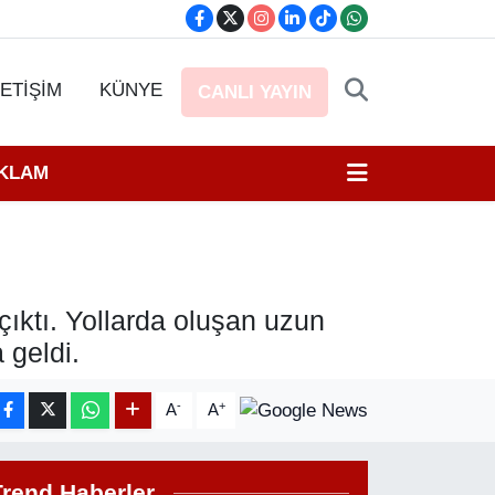
LETİŞİM
KÜNYE
CANLI YAYIN
EKLAM
çıktı. Yollarda oluşan uzun
 geldi.
-
+
A
A
Trend Haberler