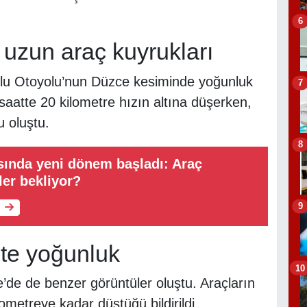
6
uzun araç kuyrukları
olu Otoyolu’nun Düzce kesiminde yoğunluk
7
aatte 20 kilometre hızın altına düşerken,
u oluştu.
8
asında yeni dönem başladı: Araç
ler bekliyor?
9
’te yoğunluk
10
e’de de benzer görüntüler oluştu. Araçların
ometreye kadar düştüğü bildirildi.