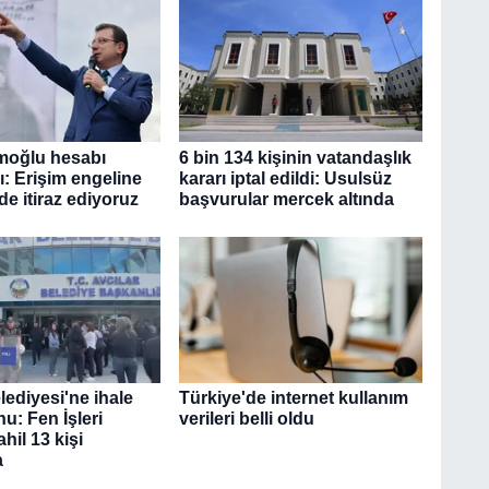
moğlu hesabı
6 bin 134 kişinin vatandaşlık
ı: Erişim engeline
kararı iptal edildi: Usulsüz
 itiraz ediyoruz
başvurular mercek altında
lediyesi'ne ihale
Türkiye'de internet kullanım
u: Fen İşleri
verileri belli oldu
il 13 kişi
a