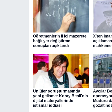
Öğretmenlerin il içi mazerete
X'ten İma
bağlı yer değiştirme
açıklamas
sonuçları açıklandı
mahkemede
Ünlüler soruşturmasında
Avcılar Be
yeni gelişme: Koray Beşli'nin
operasyon
dijital materyallerinde
Müdürü dah
istismar iddiası
gözaltınd