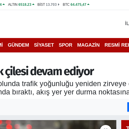
4
ALTIN
6518.23
BİST
13.703
BTC
64.475,47
İ
İ
GÜNDEM
SİYASET
SPOR
MAGAZİN
RESMİ R
k çilesi devam ediyor
olunda trafik yoğunluğu yeniden zirveye 
da bıraktı, akış yer yer durma noktasına