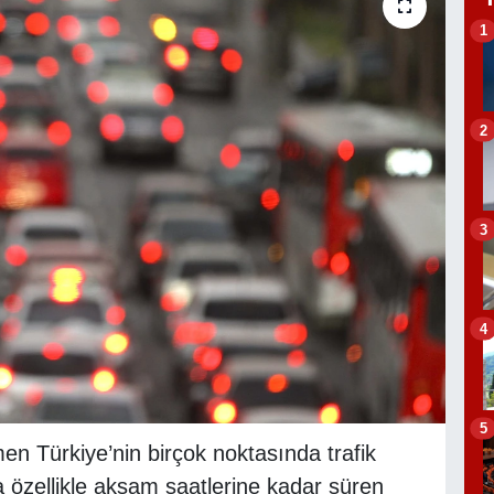
1
2
3
4
5
en Türkiye’nin birçok noktasında trafik
a özellikle akşam saatlerine kadar süren