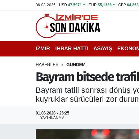
06-08-2026
USD
47,5971
EUR
55,1336
GBP
64,253
İZMİR
İzmir Nöbetçi Eczaneler
İHBAR HATTI
İzmir Hava Durumu
İZMİR
İHBAR HATTI
ASAYİŞ
EKONOM
DEPREM
İzmir Namaz Vakitleri
HABERLER
GÜNDEM
GENEL
İzmir Trafik Yoğunluk Haritası
Bayram bitsede trafi
EKONOMİ
Puan Durumu ve Fikstür
Bayram tatili sonrası dönüş y
kuyruklar sürücüleri zor durum
SİYASET
Tüm Manşetler
01.06.2026 - 23:25
SPOR
Son Dakika Haberleri
YAYINLANMA
ASAYİŞ
Haber Arşivi