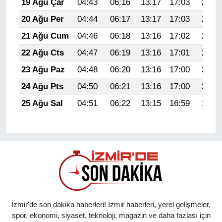
19 Ağu Çar
04:43
06:16
13:17
17:03
20:08
20 Ağu Per
04:44
06:17
13:17
17:03
20:06
21 Ağu Cum
04:46
06:18
13:16
17:02
20:05
22 Ağu Cts
04:47
06:19
13:16
17:01
20:03
23 Ağu Paz
04:48
06:20
13:16
17:00
20:02
24 Ağu Pts
04:50
06:21
13:16
17:00
20:00
25 Ağu Sal
04:51
06:22
13:15
16:59
19:59
İzmir'de son dakika haberleri! İzmir haberleri, yerel gelişmeler,
spor, ekonomi, siyaset, teknoloji, magazin ve daha fazlası için