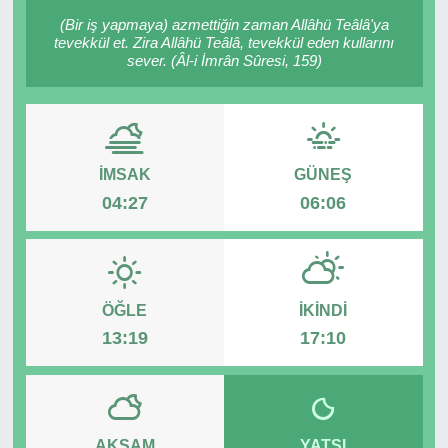
(Bir iş yapmaya) azmettiğin zaman Allâhü Teâlâ'ya
RESMİ REKLAM
tevekkül et. Zira Allâhü Teâlâ, tevekkül eden kullarını
sever. (Âl-i İmrân Sûresi, 159)
İMSAK
GÜNEŞ
04:27
06:06
ÖĞLE
İKINDI
13:19
17:10
AKŞAM
YATSI