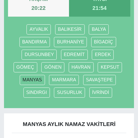
20:22
21:54
AYVALIK
BALIKESİR
BALYA
BANDIRMA
BURHANİYE
BİGADİÇ
DURSUNBEY
EDREMİT
ERDEK
GÖMEÇ
GÖNEN
HAVRAN
KEPSUT
MANYAS
MARMARA
SAVAŞTEPE
SINDIRGI
SUSURLUK
İVRİNDİ
MANYAS AYLIK NAMAZ VAKITLERI