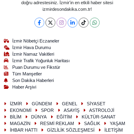
doğru adrestesiniz. İzmir'in en etkili haber sitesi
izmirdesondakika.com.tr!
İzmir Nöbetçi Eczaneler
İzmir Hava Durumu
İzmir Namaz Vakitleri
İzmir Trafik Yoğunluk Haritası
Puan Durumu ve Fikstür
Tüm Manşetler
Son Dakika Haberleri
Haber Arşivi
İZMİR
GÜNDEM
GENEL
SİYASET
EKONOMİ
SPOR
ASAYİŞ
ASTROLOJİ
BİLİM
DÜNYA
EĞİTİM
KÜLTÜR-SANAT
MAGAZİN
RESMİ REKLAM
SAĞLIK
YAŞAM
İHBAR HATTI
GİZLİLİK SÖZLEŞMESİ
İLETİŞİM