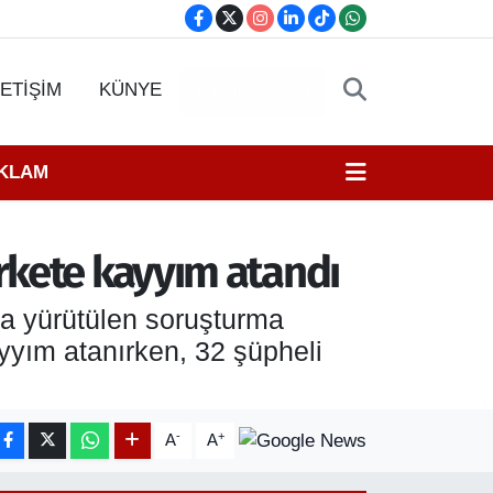
LETİŞİM
KÜNYE
CANLI YAYIN
EKLAM
rkete kayyım atandı
la yürütülen soruşturma
yım atanırken, 32 şüpheli
-
+
A
A