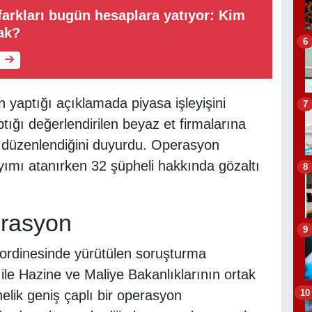
arkları bugün hesaplara yatıyor: Kim
ak?
6
 yaptığı açıklamada piyasa işleyişini
7
ığı değerlendirilen beyaz et firmalarına
n düzenlendiğini duyurdu. Operasyon
ımı atanırken 32 şüpheli hakkında gözaltı
8
erasyon
9
oordinesinde yürütülen soruşturma
 ile Hazine ve Maliye Bakanlıklarının ortak
10
elik geniş çaplı bir operasyon