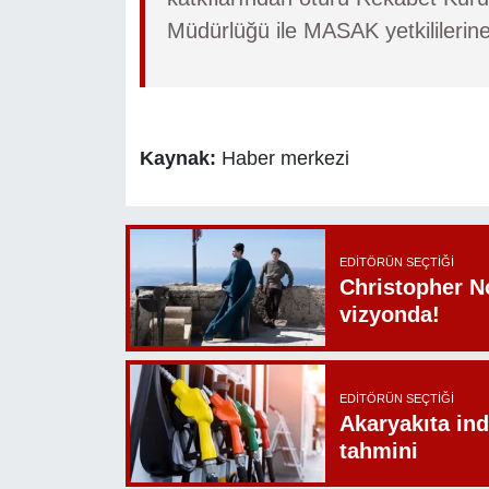
Müdürlüğü ile MASAK yetkililerin
Kaynak:
Haber merkezi
EDITÖRÜN SEÇTIĞI
Christopher N
vizyonda!
EDITÖRÜN SEÇTIĞI
Akaryakıta ind
tahmini