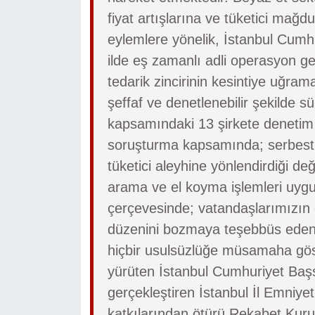
fiyat artışlarına ve tüketici mağdu
eylemlere yönelik, İstanbul Cumh
ilde eş zamanlı adli operasyon gerç
tedarik zincirinin kesintiye uğram
şeffaf ve denetlenebilir şekilde 
kapsamındaki 13 şirkete denetim 
soruşturma kapsamında; serbest re
tüketici aleyhine yönlendirdiği de
arama ve el koyma işlemleri uygul
çerçevesinde; vatandaşlarımızın 
düzenini bozmaya teşebbüs eden
hiçbir usulsüzlüğe müsamaha göste
yürüten İstanbul Cumhuriyet Başs
gerçekleştiren İstanbul İl Emniy
katkılarından ötürü Rekabet Kur