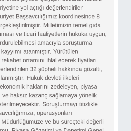
riyetine yol açtığı değerlendirilen
uriyet Başsavcılığımız koordinesinde 8
ekleştirilmiştir. Milletimizin temel gıda
aması ve ticari faaliyetlerin hukuka uygun,
sürdürülebilmesi amacıyla soruşturma
kayyımı atanmıştır. Yürütülen
kabet ortamını ihlal ederek fiyatları
ğerlendirilen 32 şüpheli hakkında gözaltı,
anmıştır. Hukuk devleti ilkeleri
ekonomik haklarını zedeleyen, piyasa
 ve haksız kazanç sağlamaya yönelik
rilmeyecektir. Soruşturmayı titizlikle
avcılığımıza, operasyonları
et Müdürlüğümüze ve bu süreçteki değerli
umu, Piyasa Gözetimi ve Denetimi Genel