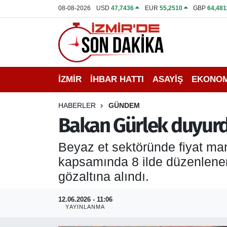
08-08-2026
USD
47,7436
EUR
55,2510
GBP
64,481
İZMİR
İzmir Nöbetçi Eczaneler
İHBAR HATTI
İzmir Hava Durumu
İZMİR
İHBAR HATTI
ASAYİŞ
EKONOM
DEPREM
İzmir Namaz Vakitleri
HABERLER
GÜNDEM
GENEL
İzmir Trafik Yoğunluk Haritası
Bakan Gürlek duyurdu
EKONOMİ
Puan Durumu ve Fikstür
Beyaz et sektöründe fiyat ma
kapsamında 8 ilde düzenlenen
SİYASET
Tüm Manşetler
gözaltına alındı.
SPOR
Son Dakika Haberleri
12.06.2026 - 11:06
YAYINLANMA
ASAYİŞ
Haber Arşivi