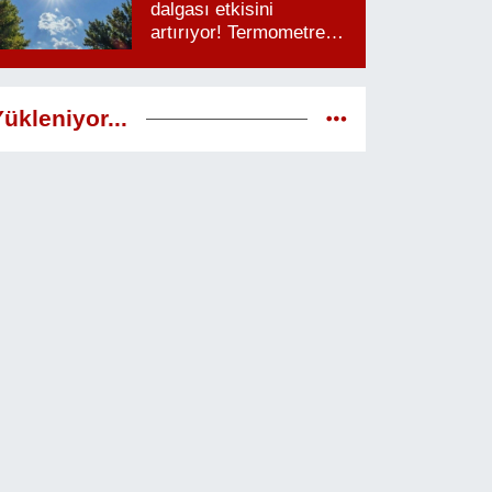
dalgası etkisini
artırıyor! Termometreler
38 dereceyi görecek
ükleniyor...