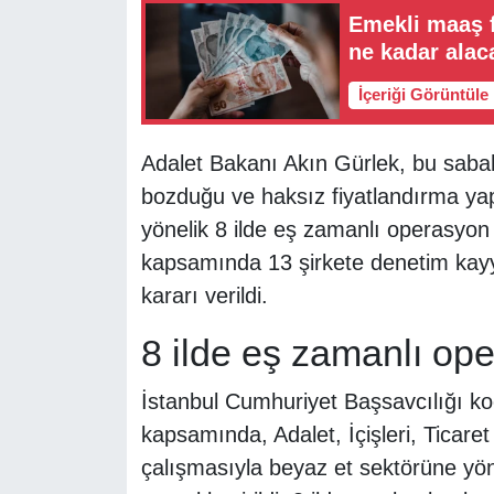
Emekli maaş f
ne kadar alac
İçeriği Görüntüle
Adalet Bakanı Akın Gürlek, bu sabah
bozduğu ve haksız fiyatlandırma yapt
yönelik 8 ilde eş zamanlı operasyo
kapsamında 13 şirkete denetim kayy
kararı verildi.
8 ilde eş zamanlı op
İstanbul Cumhuriyet Başsavcılığı k
kapsamında, Adalet, İçişleri, Ticaret
çalışmasıyla beyaz et sektörüne yön