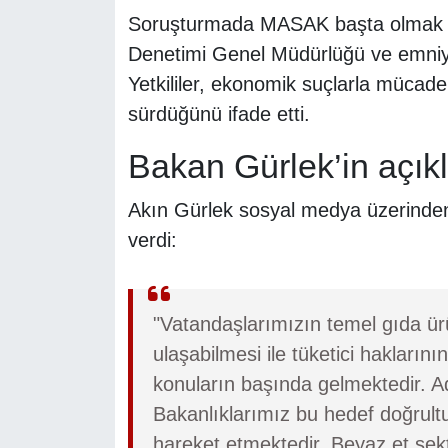
Soruşturmada MASAK başta olmak ü
Denetimi Genel Müdürlüğü ve emniyet 
Yetkililer, ekonomik suçlarla mücad
sürdüğünü ifade etti.
Bakan Gürlek’in açık
Akın Gürlek sosyal medya üzerinden
verdi:
"Vatandaşlarımızın temel gıda ürü
ulaşabilmesi ile tüketici haklar
konuların başında gelmektedir. Ada
Bakanlıklarımız bu hedef doğrul
hareket etmektedir. Beyaz et sekt