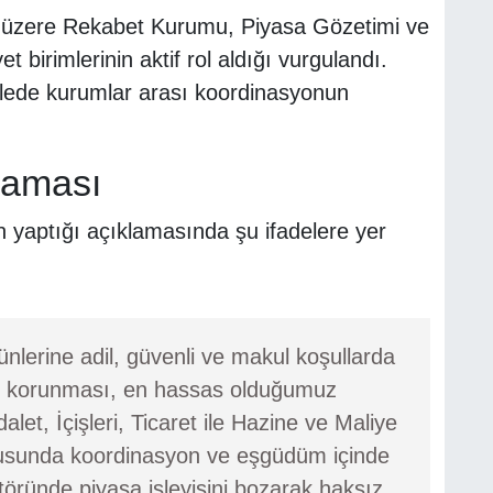
zere Rekabet Kurumu, Piyasa Gözetimi ve
birimlerinin aktif rol aldığı vurgulandı.
elede kurumlar arası koordinasyonun
laması
 yaptığı açıklamasında şu ifadelere yer
nlerine adil, güvenli ve makul koşullarda
ının korunması, en hassas olduğumuz
let, İçişleri, Ticaret ile Hazine ve Maliye
tusunda koordinasyon ve eşgüdüm içinde
öründe piyasa işleyişini bozarak haksız