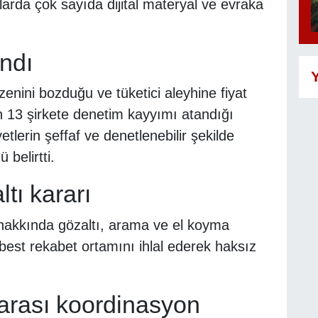
nlarda çok sayıda dijital materyal ve evraka
ndı
Y
nini bozduğu ve tüketici aleyhine fiyat
n 13 şirkete denetim kayyımı atandığı
aliyetlerin şeffaf ve denetlenebilir şekilde
belirtti.
tı kararı
akkında gözaltı, arama ve el koyma
rbest rekabet ortamını ihlal ederek haksız
rası koordinasyon