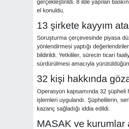
gerçekleştirildi. 8 ilde yapılan baskı
el konuldu.
13 şirkete kayyım ata
Soruşturma çerçevesinde piyasa düze
yönlendirmesi yaptığı değerlendirile
bildirildi. Yetkililer, sürecin ticari fa
sürdürülmesi amacıyla yürütüldüğünü 
32 kişi hakkında gözal
Operasyon kapsamında 32 şüpheli h
işlemleri uygulandı. Şüphelilerin, se
kazanç sağladığı iddia edildi.
MASAK ve kurumlar a