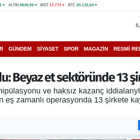
1
ALTIN
6648.99
BİST
13.773
BTC
65.130,04
İ
İ
GÜNDEM
SİYASET
SPOR
MAGAZİN
RESMİ R
: Beyaz et sektöründe 13 şi
nipülasyonu ve haksız kazanç iddialarıy
 eş zamanlı operasyonda 13 şirkete kay