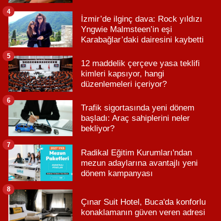
4
İzmir’de ilginç dava: Rock yıldızı
Yngwie Malmsteen’in eşi
Karabağlar’daki dairesini kaybetti
5
12 maddelik çerçeve yasa teklifi
kimleri kapsıyor, hangi
düzenlemeleri içeriyor?
6
Trafik sigortasında yeni dönem
başladı: Araç sahiplerini neler
bekliyor?
7
Radikal Eğitim Kurumları'ndan
mezun adaylarına avantajlı yeni
dönem kampanyası
8
Çınar Suit Hotel, Buca'da konforlu
konaklamanın güven veren adresi