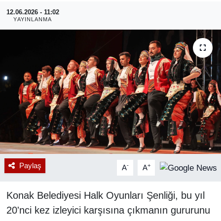
12.06.2026 - 11:02
RESMİ REKLAM
YAYINLANMA
Paylaş
-
+
A
A
Konak Belediyesi Halk Oyunları Şenliği, bu yıl
20'nci kez izleyici karşısına çıkmanın gururunu