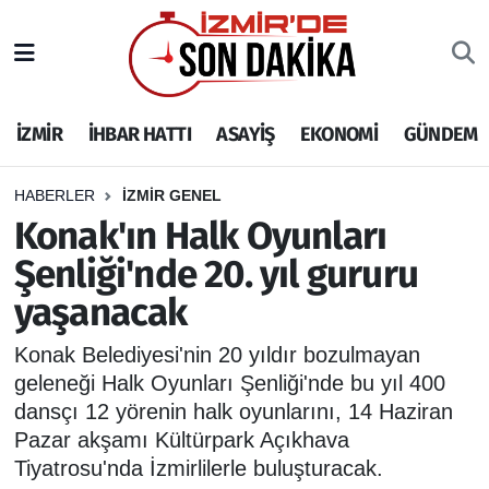
İZMİR
İzmir Nöbetçi Eczaneler
İZMİR
İHBAR HATTI
ASAYİŞ
EKONOMİ
GÜNDEM
İHBAR HATTI
İzmir Hava Durumu
DEPREM
İzmir Namaz Vakitleri
HABERLER
İZMİR GENEL
Konak'ın Halk Oyunları
GENEL
İzmir Trafik Yoğunluk Haritası
Şenliği'nde 20. yıl gururu
yaşanacak
EKONOMİ
Puan Durumu ve Fikstür
Konak Belediyesi'nin 20 yıldır bozulmayan
SİYASET
Tüm Manşetler
geleneği Halk Oyunları Şenliği'nde bu yıl 400
dansçı 12 yörenin halk oyunlarını, 14 Haziran
SPOR
Son Dakika Haberleri
Pazar akşamı Kültürpark Açıkhava
Tiyatrosu'nda İzmirlilerle buluşturacak.
ASAYİŞ
Haber Arşivi