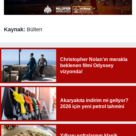
Kaynak:
Bülten
Christopher Nolan’ın merakla
beklenen filmi Odyssey
vizyonda!
Akaryakıta indirim mi geliyor?
2026 için yeni petrol tahmini
Yılbaşı sofralarının klasik