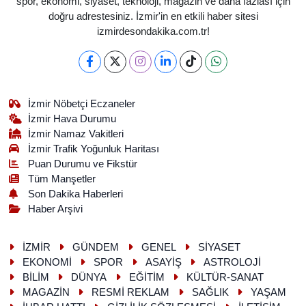
spor, ekonomi, siyaset, teknoloji, magazin ve daha fazlası için
doğru adrestesiniz. İzmir'in en etkili haber sitesi
izmirdesondakika.com.tr!
İzmir Nöbetçi Eczaneler
İzmir Hava Durumu
İzmir Namaz Vakitleri
İzmir Trafik Yoğunluk Haritası
Puan Durumu ve Fikstür
Tüm Manşetler
Son Dakika Haberleri
Haber Arşivi
İZMİR
GÜNDEM
GENEL
SİYASET
EKONOMİ
SPOR
ASAYİŞ
ASTROLOJİ
BİLİM
DÜNYA
EĞİTİM
KÜLTÜR-SANAT
MAGAZİN
RESMİ REKLAM
SAĞLIK
YAŞAM