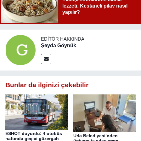
lezzeti: Kestaneli pilav nasıl
yapılır?
EDITÖR HAKKINDA
Şeyda Göynük
Bunlar da ilginizi çekebilir
ESHOT duyurdu: 4 otobüs
Urla Belediyesi’nden
hattında geçici güzergah
üniversite adaylarına