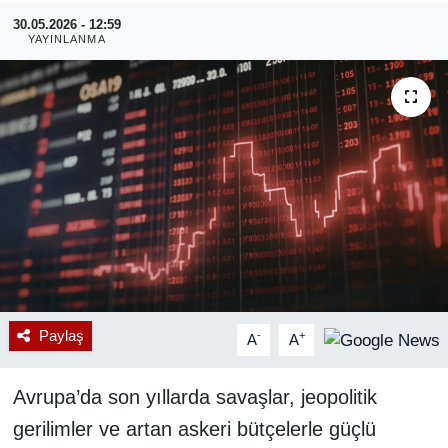
30.05.2026 - 12:59
RESMİ REKLAM
YAYINLANMA
Paylaş
-
+
A
A
Avrupa’da son yıllarda savaşlar, jeopolitik
gerilimler ve artan askeri bütçelerle güçlü