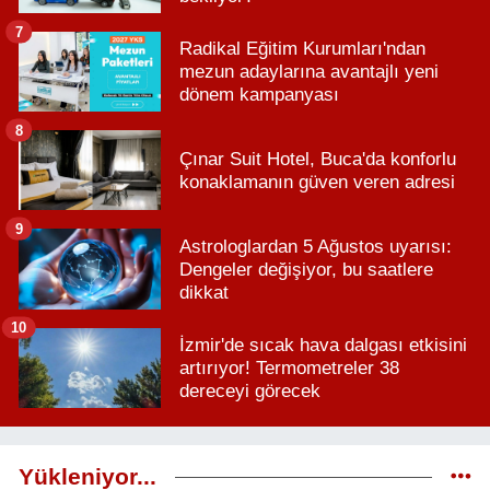
7
Radikal Eğitim Kurumları'ndan
mezun adaylarına avantajlı yeni
dönem kampanyası
8
Çınar Suit Hotel, Buca'da konforlu
konaklamanın güven veren adresi
9
Astrologlardan 5 Ağustos uyarısı:
Dengeler değişiyor, bu saatlere
dikkat
10
İzmir'de sıcak hava dalgası etkisini
artırıyor! Termometreler 38
dereceyi görecek
Yükleniyor...