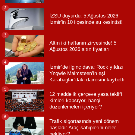
2
İZSU duyurdu: 5 Ağustos 2026
İzmir'in 10 ilçesinde su kesintisi!
3
Altın iki haftanın zirvesinde! 5
Ağustos 2026 altın fiyatları
4
İzmir’de ilginç dava: Rock yıldızı
Yngwie Malmsteen’in eşi
Karabağlar’daki dairesini kaybetti
5
12 maddelik çerçeve yasa teklifi
kimleri kapsıyor, hangi
düzenlemeleri içeriyor?
6
Trafik sigortasında yeni dönem
başladı: Araç sahiplerini neler
bekliyor?