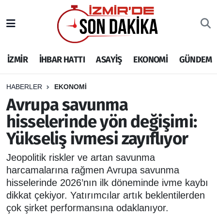
İZMİR
İzmir Nöbetçi Eczaneler
İZMİR
İHBAR HATTI
ASAYİŞ
EKONOMİ
GÜNDEM
İHBAR HATTI
İzmir Hava Durumu
DEPREM
İzmir Namaz Vakitleri
HABERLER
EKONOMİ
Avrupa savunma
GENEL
İzmir Trafik Yoğunluk Haritası
hisselerinde yön değişimi:
Yükseliş ivmesi zayıflıyor
EKONOMİ
Puan Durumu ve Fikstür
Jeopolitik riskler ve artan savunma
SİYASET
Tüm Manşetler
harcamalarına rağmen Avrupa savunma
hisselerinde 2026’nın ilk döneminde ivme kaybı
SPOR
Son Dakika Haberleri
dikkat çekiyor. Yatırımcılar artık beklentilerden
çok şirket performansına odaklanıyor.
ASAYİŞ
Haber Arşivi