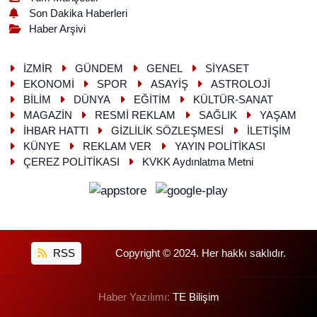
Son Dakika Haberleri
Haber Arşivi
İZMİR
GÜNDEM
GENEL
SİYASET
EKONOMİ
SPOR
ASAYİŞ
ASTROLOJİ
BİLİM
DÜNYA
EĞİTİM
KÜLTÜR-SANAT
MAGAZİN
RESMİ REKLAM
SAĞLIK
YAŞAM
İHBAR HATTI
GİZLİLİK SÖZLEŞMESİ
İLETİŞİM
KÜNYE
REKLAM VER
YAYIN POLİTİKASI
ÇEREZ POLİTİKASI
KVKK Aydınlatma Metni
RSS
Copyright © 2024. Her hakkı saklıdır.
Haber Yazılımı:
TE Bilişim