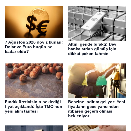
7 Ağustos 2026 döviz kurları:
Altını geride bıraktı: Dev
Dolar ve Euro bugün ne
bankalardan gümüş için
kadar oldu?
dikkat çeken tahmin
Fındık üreticisinin beklediği
Benzine indirim geliyor: Yeni
fiyat açıklandı: İşte TMO'nun
fiyatların gece yarısından
yeni alım tarifesi
itibaren geçerli olması
bekleniyor