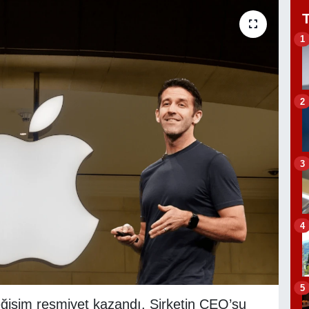
1
2
3
4
5
ğişim resmiyet kazandı. Şirketin CEO’su