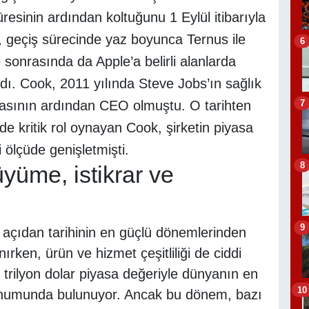
resinin ardından koltuğunu 1 Eylül itibarıyla
 geçiş sürecinde yaz boyunca Ternus ile
6
sonrasında da Apple’a belirli alanlarda
ı. Cook, 2011 yılında Steve Jobs’ın sağlık
7
masının ardından CEO olmuştu. O tarihten
e kritik rol oynayan Cook, şirketin piyasa
 ölçüde genişletmişti.
8
üme, istikrar ve
9
l açıdan tarihinin en güçlü dönemlerinden
anırken, ürün ve hizmet çeşitliliği de ciddi
4 trilyon dolar piyasa değeriyle dünyanın en
10
 konumunda bulunuyor. Ancak bu dönem, bazı