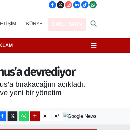
LETİŞİM
KÜNYE
CANLI YAYIN
EKLAM
rnus’a devrediyor
s’a bırakacağını açıkladı.
ve yeni bir yönetim
-
+
A
A