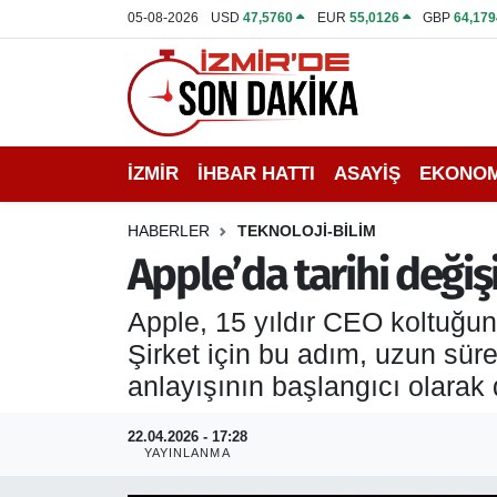
05-08-2026
USD
47,5760
EUR
55,0126
GBP
64,179
İZMİR
İzmir Nöbetçi Eczaneler
İHBAR HATTI
İzmir Hava Durumu
İZMİR
İHBAR HATTI
ASAYİŞ
EKONOM
DEPREM
İzmir Namaz Vakitleri
HABERLER
TEKNOLOJİ-BİLİM
GENEL
İzmir Trafik Yoğunluk Haritası
Apple’da tarihi deği
EKONOMİ
Puan Durumu ve Fikstür
Apple, 15 yıldır CEO koltuğun
Şirket için bu adım, uzun sür
SİYASET
Tüm Manşetler
anlayışının başlangıcı olarak d
SPOR
Son Dakika Haberleri
22.04.2026 - 17:28
YAYINLANMA
ASAYİŞ
Haber Arşivi