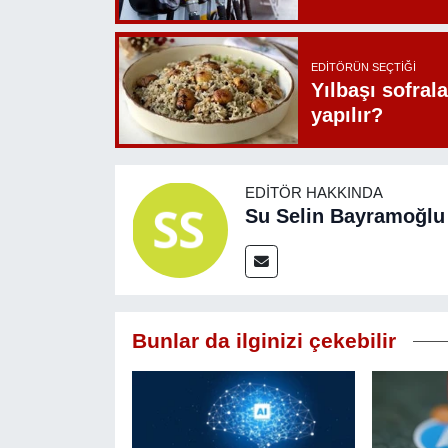
EDITÖRÜN SEÇTIĞI
Yılbaşı sofrala
yapılır?
EDITÖR HAKKINDA
Su Selin Bayramoğlu
Bunlar da ilginizi çekebilir