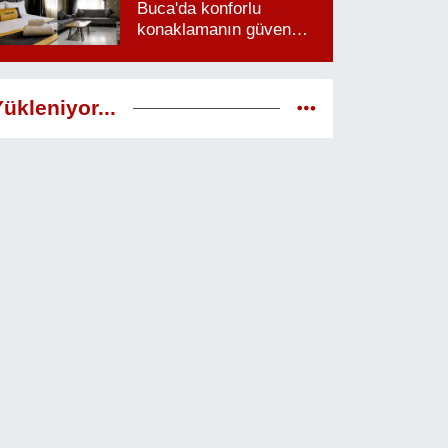
Buca'da konforlu
konaklamanın güven
veren adresi
ükleniyor...