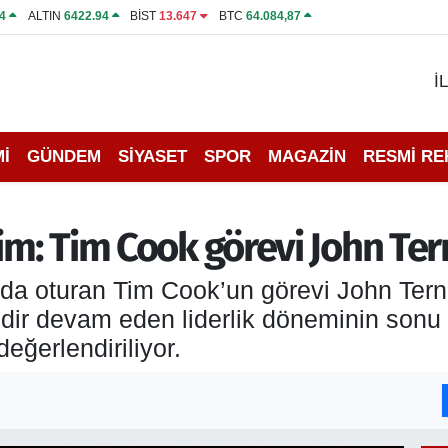
4
ALTIN
6422.94
BİST
13.647
BTC
64.084,87
İ
İ
GÜNDEM
SİYASET
SPOR
MAGAZİN
RESMİ R
şim: Tim Cook görevi John Te
da oturan Tim Cook’un görevi John Ternu
edir devam eden liderlik döneminin sonu 
eğerlendiriliyor.