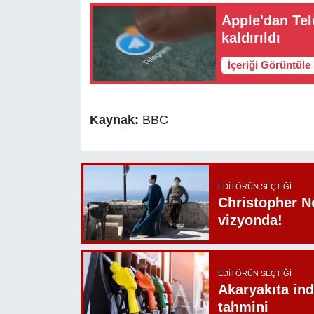
Apple'dan Tel
kaldırıldı
İçeriği Görüntüle
Kaynak:
BBC
EDITÖRÜN SEÇTIĞI
Christopher N
vizyonda!
EDITÖRÜN SEÇTIĞI
Akaryakıta ind
tahmini