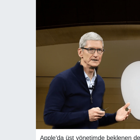
RESMİ REKLAM
Apple’da üst yönetimde beklenen de