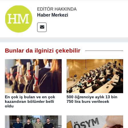
EDITÖR HAKKINDA
Haber Merkezi
Bunlar da ilginizi çekebilir
En çok iş bulan ve en çok
500 öğrenciye aylık 13 bin
kazandıran bölümler belli
750 lira burs verilecek
oldu