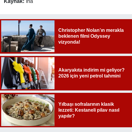
Kaynak:
iha
Christopher Nolan’ın merakla
beklenen filmi Odyssey
vizyonda!
Akaryakıta indirim mi geliyor?
2026 için yeni petrol tahmini
Yılbaşı sofralarının klasik
lezzeti: Kestaneli pilav nasıl
yapılır?