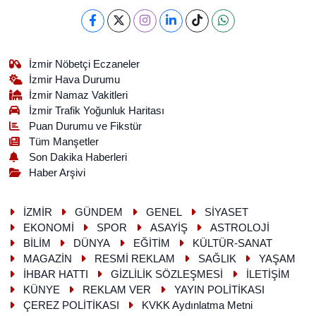
İzmir Nöbetçi Eczaneler
İzmir Hava Durumu
İzmir Namaz Vakitleri
İzmir Trafik Yoğunluk Haritası
Puan Durumu ve Fikstür
Tüm Manşetler
Son Dakika Haberleri
Haber Arşivi
İZMİR
GÜNDEM
GENEL
SİYASET
EKONOMİ
SPOR
ASAYİŞ
ASTROLOJİ
BİLİM
DÜNYA
EĞİTİM
KÜLTÜR-SANAT
MAGAZİN
RESMİ REKLAM
SAĞLIK
YAŞAM
İHBAR HATTI
GİZLİLİK SÖZLEŞMESİ
İLETİŞİM
KÜNYE
REKLAM VER
YAYIN POLİTİKASI
ÇEREZ POLİTİKASI
KVKK Aydınlatma Metni