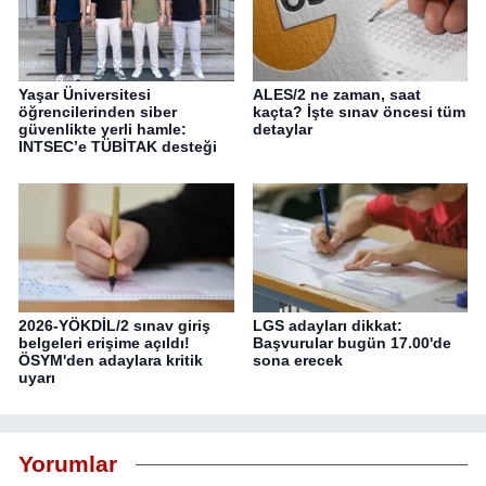
Yaşar Üniversitesi
ALES/2 ne zaman, saat
öğrencilerinden siber
kaçta? İşte sınav öncesi tüm
güvenlikte yerli hamle:
detaylar
INTSEC’e TÜBİTAK desteği
2026-YÖKDİL/2 sınav giriş
LGS adayları dikkat:
belgeleri erişime açıldı!
Başvurular bugün 17.00'de
ÖSYM'den adaylara kritik
sona erecek
uyarı
Yorumlar