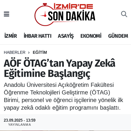
İZMİR
İzmir Nöbetçi Eczaneler
İZMİR
İHBAR HATTI
ASAYİŞ
EKONOMİ
GÜNDEM
İHBAR HATTI
İzmir Hava Durumu
DEPREM
İzmir Namaz Vakitleri
HABERLER
EĞİTİM
AÖF ÖTAG’tan Yapay Zekâ
GENEL
İzmir Trafik Yoğunluk Haritası
Eğitimine Başlangıç
EKONOMİ
Puan Durumu ve Fikstür
Anadolu Üniversitesi Açıköğretim Fakültesi
Öğrenme Teknolojileri Geliştirme (ÖTAG)
SİYASET
Tüm Manşetler
Birimi, personel ve öğrenci işçilerine yönelik ilk
yapay zekâ odaklı eğitim programını başlattı.
SPOR
Son Dakika Haberleri
23.09.2025 - 13:59
YAYINLANMA
ASAYİŞ
Haber Arşivi