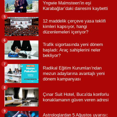
Yngwie Malmsteen’in eşi
Karabağlar’daki dairesini kaybetti
5
12 maddelik çerçeve yasa teklifi
kimleri kapsıyor, hangi
düzenlemeleri içeriyor?
6
Trafik sigortasında yeni dönem
başladı: Araç sahiplerini neler
bekliyor?
7
Radikal Eğitim Kurumları'ndan
mezun adaylarına avantajlı yeni
dönem kampanyası
8
Çınar Suit Hotel, Buca'da konforlu
konaklamanın güven veren adresi
9
Astrologlardan 5 Ağustos uyarısı: