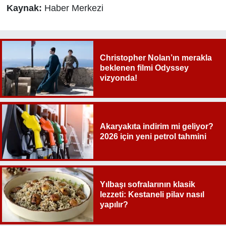
Kaynak:
Haber Merkezi
Christopher Nolan’ın merakla
beklenen filmi Odyssey
vizyonda!
Akaryakıta indirim mi geliyor?
2026 için yeni petrol tahmini
Yılbaşı sofralarının klasik
lezzeti: Kestaneli pilav nasıl
yapılır?