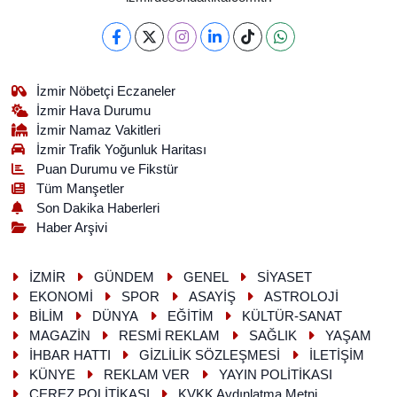
İzmir Nöbetçi Eczaneler
İzmir Hava Durumu
İzmir Namaz Vakitleri
İzmir Trafik Yoğunluk Haritası
Puan Durumu ve Fikstür
Tüm Manşetler
Son Dakika Haberleri
Haber Arşivi
İZMİR
GÜNDEM
GENEL
SİYASET
EKONOMİ
SPOR
ASAYİŞ
ASTROLOJİ
BİLİM
DÜNYA
EĞİTİM
KÜLTÜR-SANAT
MAGAZİN
RESMİ REKLAM
SAĞLIK
YAŞAM
İHBAR HATTI
GİZLİLİK SÖZLEŞMESİ
İLETİŞİM
KÜNYE
REKLAM VER
YAYIN POLİTİKASI
ÇEREZ POLİTİKASI
KVKK Aydınlatma Metni