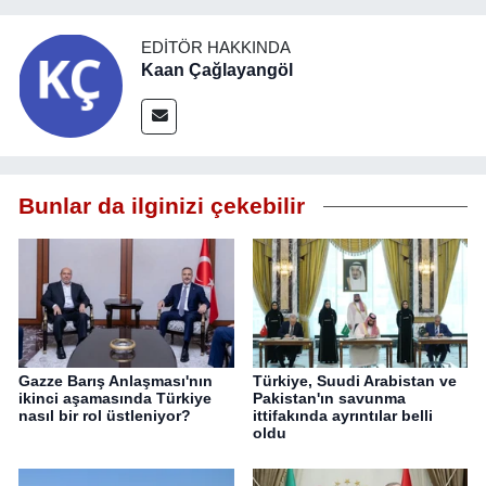
EDITÖR HAKKINDA
Kaan Çağlayangöl
Bunlar da ilginizi çekebilir
Gazze Barış Anlaşması'nın
Türkiye, Suudi Arabistan ve
ikinci aşamasında Türkiye
Pakistan'ın savunma
nasıl bir rol üstleniyor?
ittifakında ayrıntılar belli
oldu