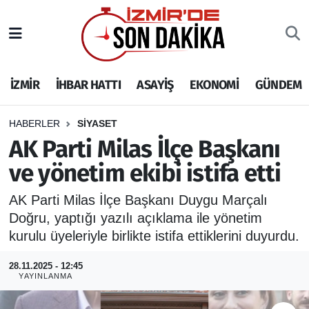
İZMİR
İzmir Nöbetçi Eczaneler
İZMİR
İHBAR HATTI
ASAYİŞ
EKONOMİ
GÜNDEM
İHBAR HATTI
İzmir Hava Durumu
DEPREM
İzmir Namaz Vakitleri
HABERLER
SİYASET
AK Parti Milas İlçe Başkanı
GENEL
İzmir Trafik Yoğunluk Haritası
ve yönetim ekibi istifa etti
EKONOMİ
Puan Durumu ve Fikstür
AK Parti Milas İlçe Başkanı Duygu Marçalı
Doğru, yaptığı yazılı açıklama ile yönetim
SİYASET
Tüm Manşetler
kurulu üyeleriyle birlikte istifa ettiklerini duyurdu.
SPOR
Son Dakika Haberleri
28.11.2025 - 12:45
YAYINLANMA
ASAYİŞ
Haber Arşivi