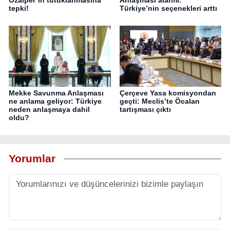
Özalper’in tutuklanmasına
Anlaşması alarmı:
tepki!
Türkiye’nin seçenekleri arttı
Mekke Savunma Anlaşması
Çerçeve Yasa komisyondan
ne anlama geliyor: Türkiye
geçti: Meclis’te Öcalan
neden anlaşmaya dahil
tartışması çıktı
oldu?
Yorumlar