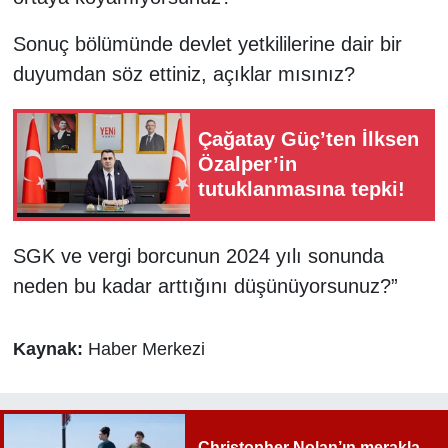
Sonuç bölümünde devlet yetkililerine dair bir
duyumdan söz ettiniz, açıklar mısınız?
Çağatay Güç’ten İlksen
Özalper’in
tutuklanmasına tepki!
SGK ve vergi borcunun 2024 yılı sonunda
neden bu kadar arttığını düşünüyorsunuz?”
Kaynak:
Haber Merkezi
Christopher Nolan’ın merakla