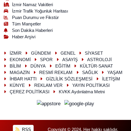
İzmir Namaz Vakitleri
İzmir Trafik Yoğunluk Haritası
Puan Durumu ve Fikstür
Tüm Manşetler
Son Dakika Haberleri
Haber Arşivi
İZMİR
GÜNDEM
GENEL
SİYASET
EKONOMİ
SPOR
ASAYİŞ
ASTROLOJİ
BİLİM
DÜNYA
EĞİTİM
KÜLTÜR-SANAT
MAGAZİN
RESMİ REKLAM
SAĞLIK
YAŞAM
İHBAR HATTI
GİZLİLİK SÖZLEŞMESİ
İLETİŞİM
KÜNYE
REKLAM VER
YAYIN POLİTİKASI
ÇEREZ POLİTİKASI
KVKK Aydınlatma Metni
RSS
Copyright © 2024. Her hakkı saklıdır.