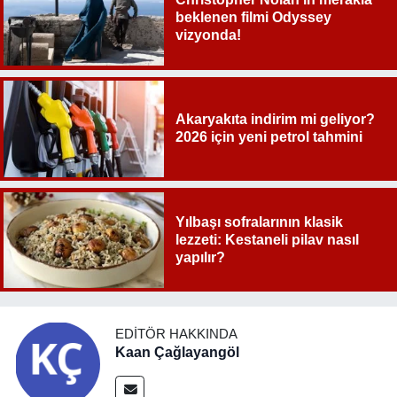
beklenen filmi Odyssey
vizyonda!
Akaryakıta indirim mi geliyor?
2026 için yeni petrol tahmini
Yılbaşı sofralarının klasik
lezzeti: Kestaneli pilav nasıl
yapılır?
EDITÖR HAKKINDA
Kaan Çağlayangöl