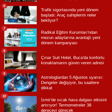
6
Trafik sigortasında yeni dönem
başladı: Araç sahiplerini neler
bekliyor?
7
Radikal Eğitim Kurumları'ndan
mezun adaylarına avantajlı yeni
dönem kampanyası
8
Çınar Suit Hotel, Buca'da konforlu
konaklamanın güven veren adresi
9
Astrologlardan 5 Ağustos uyarısı:
Dengeler değişiyor, bu saatlere
dikkat
10
İzmir'de sıcak hava dalgası etkisini
artırıyor! Termometreler 38
dereceyi görecek