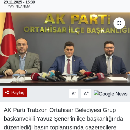
29.11.2025 - 15:30
YAYINLANMA
RESMİ REKLAM
Paylaş
-
+
A
A
AK Parti Trabzon Ortahisar Belediyesi Grup
başkanvekili Yavuz Şener’in ilçe başkanlığında
düzenlediği basın toplantısında gazetecilere