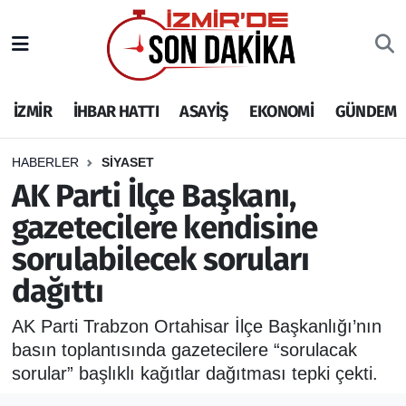
İZMİR
İzmir Nöbetçi Eczaneler
İZMİR
İHBAR HATTI
ASAYİŞ
EKONOMİ
GÜNDEM
İHBAR HATTI
İzmir Hava Durumu
DEPREM
İzmir Namaz Vakitleri
HABERLER
SİYASET
AK Parti İlçe Başkanı,
GENEL
İzmir Trafik Yoğunluk Haritası
gazetecilere kendisine
sorulabilecek soruları
EKONOMİ
Puan Durumu ve Fikstür
dağıttı
SİYASET
Tüm Manşetler
AK Parti Trabzon Ortahisar İlçe Başkanlığı’nın
SPOR
Son Dakika Haberleri
basın toplantısında gazetecilere “sorulacak
sorular” başlıklı kağıtlar dağıtması tepki çekti.
ASAYİŞ
Haber Arşivi