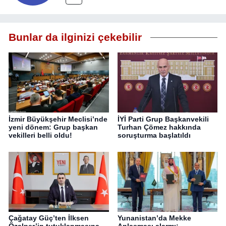
Bunlar da ilginizi çekebilir
İzmir Büyükşehir Meclisi’nde
İYİ Parti Grup Başkanvekili
yeni dönem: Grup başkan
Turhan Çömez hakkında
vekilleri belli oldu!
soruşturma başlatıldı
Çağatay Güç’ten İlksen
Yunanistan’da Mekke