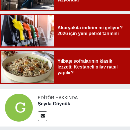
Akaryakıta indirim mi geliyor?
2026 için yeni petrol tahmini
Yılbaşı sofralarının klasik
lezzeti: Kestaneli pilav nasıl
yapılır?
EDITÖR HAKKINDA
Şeyda Göynük