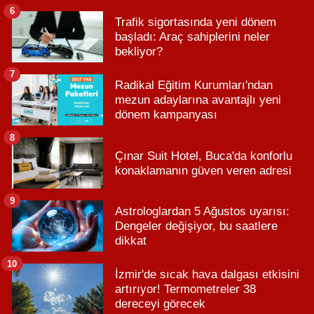
6
Trafik sigortasında yeni dönem
başladı: Araç sahiplerini neler
bekliyor?
7
Radikal Eğitim Kurumları'ndan
mezun adaylarına avantajlı yeni
dönem kampanyası
8
Çınar Suit Hotel, Buca'da konforlu
konaklamanın güven veren adresi
9
Astrologlardan 5 Ağustos uyarısı:
Dengeler değişiyor, bu saatlere
dikkat
10
İzmir'de sıcak hava dalgası etkisini
artırıyor! Termometreler 38
dereceyi görecek