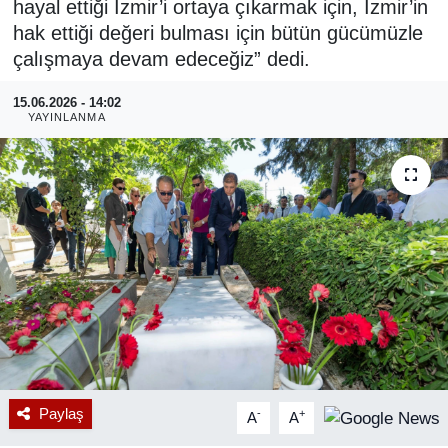
hayal ettiği İzmir’i ortaya çıkarmak için, İzmir’in
hak ettiği değeri bulması için bütün gücümüzle
RESMİ REKLAM
çalışmaya devam edeceğiz” dedi.
15.06.2026 - 14:02
YAYINLANMA
Paylaş
-
+
A
A