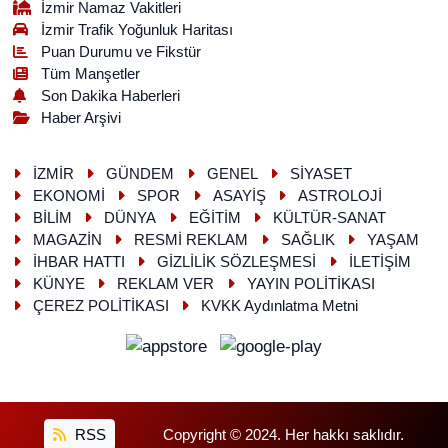
İzmir Namaz Vakitleri
İzmir Trafik Yoğunluk Haritası
Puan Durumu ve Fikstür
Tüm Manşetler
Son Dakika Haberleri
Haber Arşivi
İZMİR
GÜNDEM
GENEL
SİYASET
EKONOMİ
SPOR
ASAYİŞ
ASTROLOJİ
BİLİM
DÜNYA
EĞİTİM
KÜLTÜR-SANAT
MAGAZİN
RESMİ REKLAM
SAĞLIK
YAŞAM
İHBAR HATTI
GİZLİLİK SÖZLEŞMESİ
İLETİŞİM
KÜNYE
REKLAM VER
YAYIN POLİTİKASI
ÇEREZ POLİTİKASI
KVKK Aydınlatma Metni
RSS
Copyright © 2024. Her hakkı saklıdır.