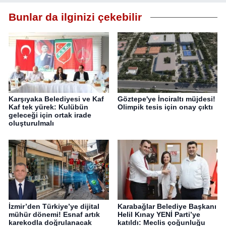
Bunlar da ilginizi çekebilir
Karşıyaka Belediyesi ve Kaf
Göztepe'ye İnciraltı müjdesi!
Kaf tek yürek: Kulübün
Olimpik tesis için onay çıktı
geleceği için ortak irade
oluşturulmalı
İzmir’den Türkiye’ye dijital
Karabağlar Belediye Başkanı
mühür dönemi! Esnaf artık
Helil Kınay YENİ Parti’ye
karekodla doğrulanacak
katıldı: Meclis çoğunluğu