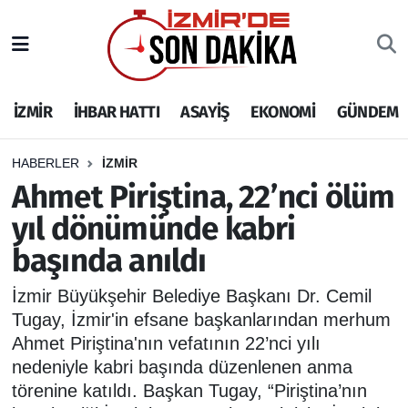
İZMİR
İzmir Nöbetçi Eczaneler
İZMİR
İHBAR HATTI
ASAYİŞ
EKONOMİ
GÜNDEM
İHBAR HATTI
İzmir Hava Durumu
DEPREM
İzmir Namaz Vakitleri
HABERLER
İZMİR
Ahmet Piriştina, 22’nci ölüm
GENEL
İzmir Trafik Yoğunluk Haritası
yıl dönümünde kabri
başında anıldı
EKONOMİ
Puan Durumu ve Fikstür
İzmir Büyükşehir Belediye Başkanı Dr. Cemil
SİYASET
Tüm Manşetler
Tugay, İzmir'in efsane başkanlarından merhum
Ahmet Piriştina'nın vefatının 22’nci yılı
SPOR
Son Dakika Haberleri
nedeniyle kabri başında düzenlenen anma
törenine katıldı. Başkan Tugay, “Piriştina’nın
ASAYİŞ
Haber Arşivi