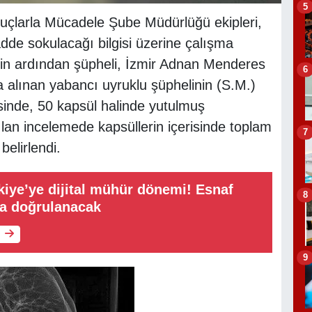
5
uçlarla Mücadele Şube Müdürlüğü ekipleri,
dde sokulacağı bilgisi üzerine çalışma
kibin ardından şüpheli, İzmir Adnan Menderes
6
 alınan yabancı uyruklu şüphelinin (S.M.)
inde, 50 kapsül halinde yutulmuş
lan incelemede kapsüllerin içerisinde toplam
7
elirlendi.
kiye’ye dijital mühür dönemi! Esnaf
8
la doğrulanacak
9