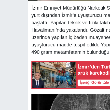
İzmir Emniyet Müdürlüğü Narkotik S
yurt dışından İzmir’e uyuşturucu ma
başlattı. Yapılan teknik ve fiziki ta
Havalimanı’nda yakalandı. Gözaltına
üzerinde yapılan iç beden muayenes
uyuşturucu madde tespit edildi. Yapı
490 gram metamfetamin bulunduğu b
İzmir’den Tür
artık karekod
İçeriği Görüntüle