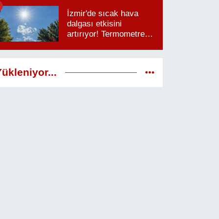
saatlere dikkat
İzmir'de sıcak hava
dalgası etkisini
artırıyor! Termometreler
38 dereceyi görecek
ükleniyor...