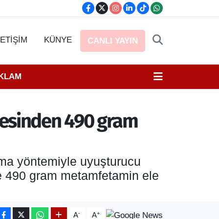
LETİŞİM
KÜNYE
CANLI YAYIN
EKLAM
esinden 490 gram
ma yöntemiyle uyuşturucu
de 490 gram metamfetamin ele
-
+
A
A