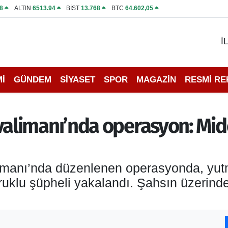
8
ALTIN
6513.94
BİST
13.768
BTC
64.602,05
İ
İ
GÜNDEM
SİYASET
SPOR
MAGAZİN
RESMİ R
alimanı’nda operasyon: Mid
manı’nda düzenlenen operasyonda, yut
ruklu şüpheli yakalandı. Şahsın üzerin