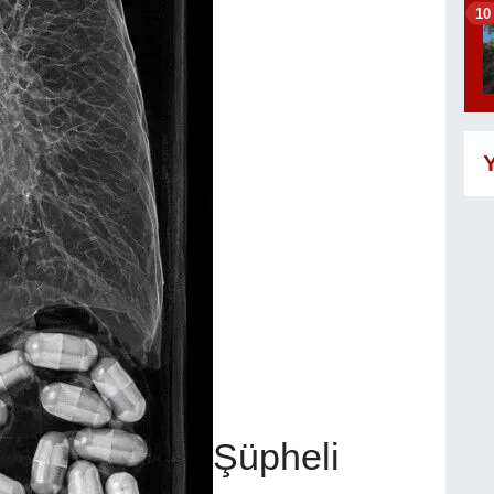
10
Y
Şüpheli