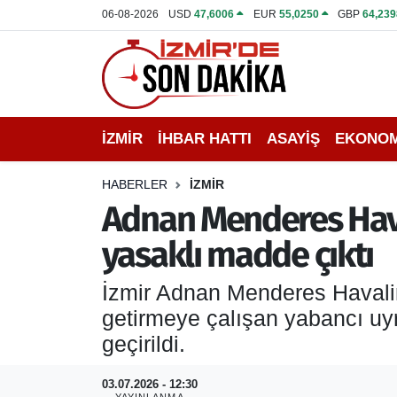
06-08-2026
USD
47,6006
EUR
55,0250
GBP
64,239
İZMİR
İzmir Nöbetçi Eczaneler
İHBAR HATTI
İzmir Hava Durumu
İZMİR
İHBAR HATTI
ASAYİŞ
EKONOM
DEPREM
İzmir Namaz Vakitleri
HABERLER
İZMİR
GENEL
İzmir Trafik Yoğunluk Haritası
Adnan Menderes Hav
yasaklı madde çıktı
EKONOMİ
Puan Durumu ve Fikstür
İzmir Adnan Menderes Havali
SİYASET
Tüm Manşetler
getirmeye çalışan yabancı uy
SPOR
Son Dakika Haberleri
geçirildi.
ASAYİŞ
Haber Arşivi
03.07.2026 - 12:30
YAYINLANMA