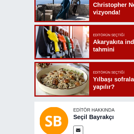
Christopher N
vizyonda!
EDITÖRÜN SEÇTIĞI
Akaryakıta ind
tahmini
EDITÖRÜN SEÇTIĞI
Yılbaşı sofrala
yapılır?
EDITÖR HAKKINDA
Seçil Bayrakçı