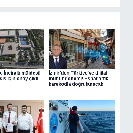
 İnciraltı müjdesi!
İzmir’den Türkiye’ye dijital
sis için onay çıktı
mühür dönemi! Esnaf artık
karekodla doğrulanacak