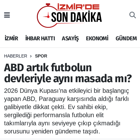
İZMİR
İzmir Nöbetçi Eczaneler
İZMİR
İHBAR HATTI
ASAYİŞ
EKONOMİ
GÜNDEM
İHBAR HATTI
İzmir Hava Durumu
DEPREM
İzmir Namaz Vakitleri
HABERLER
SPOR
ABD artık futbolun
GENEL
İzmir Trafik Yoğunluk Haritası
devleriyle aynı masada mı?
EKONOMİ
Puan Durumu ve Fikstür
2026 Dünya Kupası’na etkileyici bir başlangıç
yapan ABD, Paraguay karşısında aldığı farklı
SİYASET
Tüm Manşetler
galibiyetle dikkat çekti. Ev sahibi ekip,
sergilediği performansla futbolun elit
SPOR
Son Dakika Haberleri
takımlarıyla aynı seviyeye çıkıp çıkmadığı
sorusunu yeniden gündeme taşıdı.
ASAYİŞ
Haber Arşivi