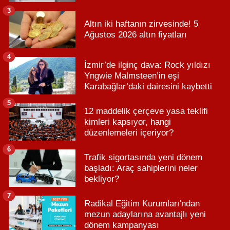
3
Altın iki haftanın zirvesinde! 5
Ağustos 2026 altın fiyatları
4
İzmir’de ilginç dava: Rock yıldızı
Yngwie Malmsteen’in eşi
Karabağlar’daki dairesini kaybetti
5
12 maddelik çerçeve yasa teklifi
kimleri kapsıyor, hangi
düzenlemeleri içeriyor?
6
Trafik sigortasında yeni dönem
başladı: Araç sahiplerini neler
bekliyor?
7
Radikal Eğitim Kurumları'ndan
mezun adaylarına avantajlı yeni
dönem kampanyası