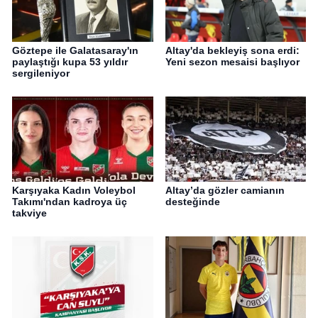
Göztepe ile Galatasaray'ın
Altay'da bekleyiş sona erdi:
paylaştığı kupa 53 yıldır
Yeni sezon mesaisi başlıyor
sergileniyor
Karşıyaka Kadın Voleybol
Altay’da gözler camianın
Takımı'ndan kadroya üç
desteğinde
takviye