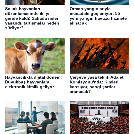
Sokak hayvanları
Orman yangınlarıyla
düzenlemesinde iki yıl
mücadele güçleniyor: 55
geride kaldı: Sahada neler
yeni yangın havuzu hizmete
yaşandı, tartışmalar neden
alınacak
sürüyor?
Hayvancılıkta dijital dönem:
Çerçeve yasa teklifi Adalet
Büyükbaş hayvanlara
Komisyonu'nda: Kimleri
elektronik kimlik geliyor
kapsıyor, hangi şartlar
aranacak?