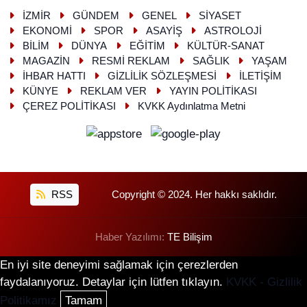
İZMİR
GÜNDEM
GENEL
SİYASET
EKONOMİ
SPOR
ASAYİŞ
ASTROLOJİ
BİLİM
DÜNYA
EĞİTİM
KÜLTÜR-SANAT
MAGAZİN
RESMİ REKLAM
SAĞLIK
YAŞAM
İHBAR HATTI
GİZLİLİK SÖZLEŞMESİ
İLETİŞİM
KÜNYE
REKLAM VER
YAYIN POLİTİKASI
ÇEREZ POLİTİKASI
KVKK Aydınlatma Metni
RSS
Copyright © 2024. Her hakkı saklıdır.
Haber Yazılımı:
TE Bilişim
En iyi site deneyimi sağlamak için çerezlerden
faydalanıyoruz. Detaylar için lütfen tıklayın.
KVKK - Gizlilik
Politikamız
Tamam