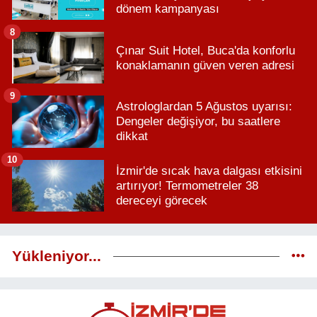
dönem kampanyası
8
Çınar Suit Hotel, Buca'da konforlu
konaklamanın güven veren adresi
9
Astrologlardan 5 Ağustos uyarısı:
Dengeler değişiyor, bu saatlere
dikkat
10
İzmir'de sıcak hava dalgası etkisini
artırıyor! Termometreler 38
dereceyi görecek
Yükleniyor...