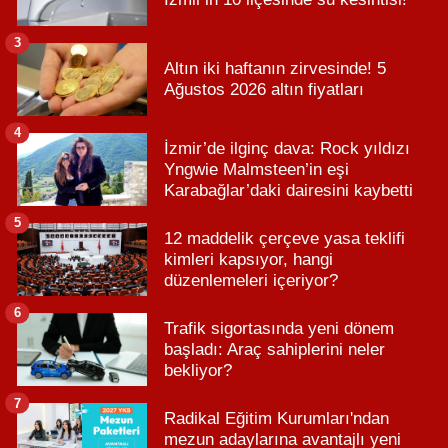
3
Altın iki haftanın zirvesinde! 5
Ağustos 2026 altın fiyatları
4
İzmir’de ilginç dava: Rock yıldızı
Yngwie Malmsteen’in eşi
Karabağlar’daki dairesini kaybetti
5
12 maddelik çerçeve yasa teklifi
kimleri kapsıyor, hangi
düzenlemeleri içeriyor?
6
Trafik sigortasında yeni dönem
başladı: Araç sahiplerini neler
bekliyor?
7
Radikal Eğitim Kurumları'ndan
mezun adaylarına avantajlı yeni