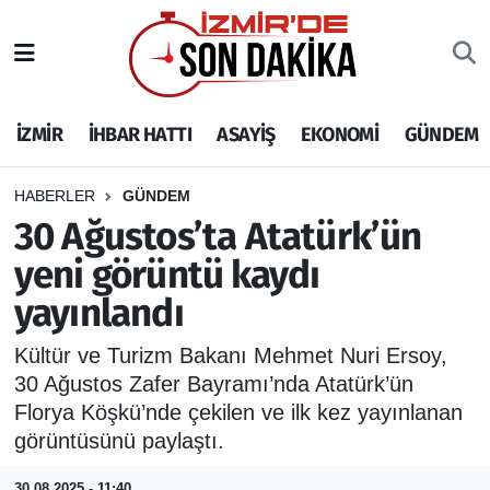
İZMİR
İzmir Nöbetçi Eczaneler
İZMİR
İHBAR HATTI
ASAYİŞ
EKONOMİ
GÜNDEM
İHBAR HATTI
İzmir Hava Durumu
DEPREM
İzmir Namaz Vakitleri
HABERLER
GÜNDEM
30 Ağustos’ta Atatürk’ün
GENEL
İzmir Trafik Yoğunluk Haritası
yeni görüntü kaydı
yayınlandı
EKONOMİ
Puan Durumu ve Fikstür
Kültür ve Turizm Bakanı Mehmet Nuri Ersoy,
SİYASET
Tüm Manşetler
30 Ağustos Zafer Bayramı’nda Atatürk’ün
Florya Köşkü’nde çekilen ve ilk kez yayınlanan
SPOR
Son Dakika Haberleri
görüntüsünü paylaştı.
ASAYİŞ
Haber Arşivi
30.08.2025 - 11:40