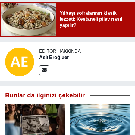
Yılbaşı sofralarının klasik
lezzeti: Kestaneli pilav nasıl
yapılır?
EDITÖR HAKKINDA
Aslı Eroğluer
Bunlar da ilginizi çekebilir