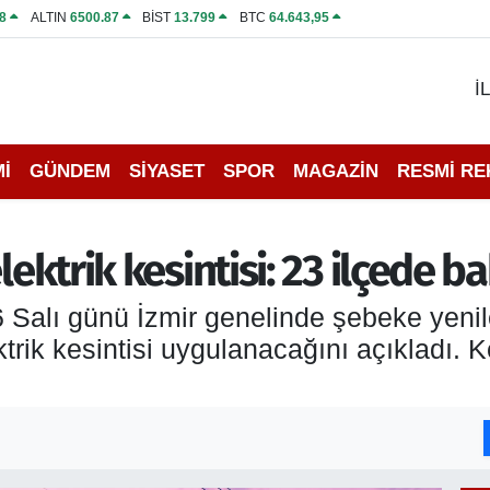
8
ALTIN
6500.87
BİST
13.799
BTC
64.643,95
İ
İ
GÜNDEM
SİYASET
SPOR
MAGAZİN
RESMİ R
lektrik kesintisi: 23 ilçede 
6 Salı günü İzmir genelinde şebeke yeni
ktrik kesintisi uygulanacağını açıkladı. K