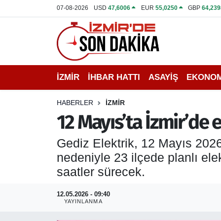
07-08-2026
USD
47,6006
EUR
55,0250
GBP
64,239
İZMİR
İzmir Nöbetçi Eczaneler
İHBAR HATTI
İzmir Hava Durumu
İZMİR
İHBAR HATTI
ASAYİŞ
EKONOM
DEPREM
İzmir Namaz Vakitleri
HABERLER
İZMİR
GENEL
İzmir Trafik Yoğunluk Haritası
12 Mayıs’ta İzmir’de e
EKONOMİ
Puan Durumu ve Fikstür
Gediz Elektrik, 12 Mayıs 202
nedeniyle 23 ilçede planlı ele
SİYASET
Tüm Manşetler
saatler sürecek.
SPOR
Son Dakika Haberleri
12.05.2026 - 09:40
YAYINLANMA
ASAYİŞ
Haber Arşivi