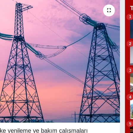
1
2
3
4
5
eke yenileme ve bakım çalışmaları