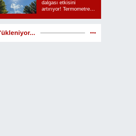
dalgası etkisini
artırıyor! Termometreler
38 dereceyi görecek
ükleniyor...