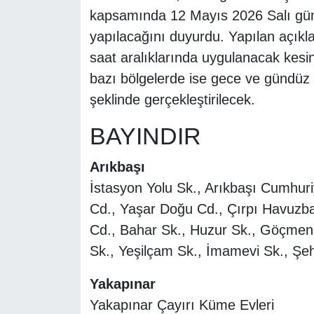
kapsamında 12 Mayıs 2026 Salı günü ç
yapılacağını duyurdu. Yapılan açıkla
saat aralıklarında uygulanacak kesint
bazı bölgelerde ise gece ve gündüz s
şeklinde gerçekleştirilecek.
BAYINDIR
Arıkbaşı
İstasyon Yolu Sk., Arıkbaşı Cumhuri
Cd., Yaşar Doğu Cd., Çırpı Havuzbaş
Cd., Bahar Sk., Huzur Sk., Göçmen S
Sk., Yeşilçam Sk., İmamevi Sk., Şehi
Yakapınar
Yakapınar Çayırı Küme Evleri