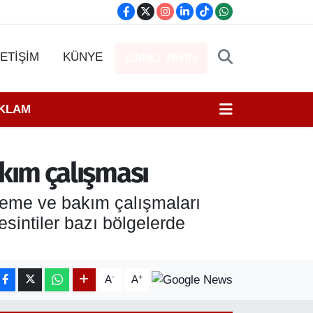
LETİŞİM
KÜNYE
CANLI YAYIN
EKLAM
bakım çalışması
leme ve bakım çalışmaları
esintiler bazı bölgelerde
-
+
A
A