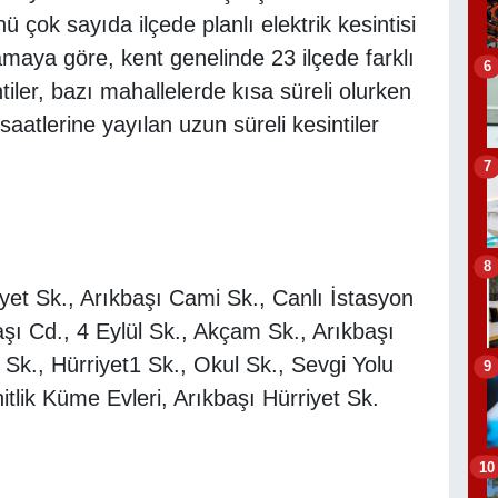
ok sayıda ilçede planlı elektrik kesintisi
maya göre, kent genelinde 23 ilçede farklı
6
iler, bazı mahallelerde kısa süreli olurken
aatlerine yayılan uzun süreli kesintiler
7
8
yet Sk., Arıkbaşı Cami Sk., Canlı İstasyon
ı Cd., 4 Eylül Sk., Akçam Sk., Arıkbaşı
k., Hürriyet1 Sk., Okul Sk., Sevgi Yolu
9
tlik Küme Evleri, Arıkbaşı Hürriyet Sk.
10