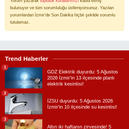
Yorum yazarak
topluluk kurallarımızı
kabul etmiş
bulunuyor ve tüm sorumluluğu üstleniyorsunuz. Yazılan
yorumlardan İzmir’de Son Dakika hiçbir şekilde sorumlu
tutulamaz.
Trend Haberler
1
GDZ Elektrik duyurdu: 5 Ağustos
2026 İzmir'in 13 ilçesinde planlı
elektrik kesintisi!
2
İZSU duyurdu: 5 Ağustos 2026
İzmir'in 10 ilçesinde su kesintisi!
3
Altın iki haftanın zirvesinde! 5