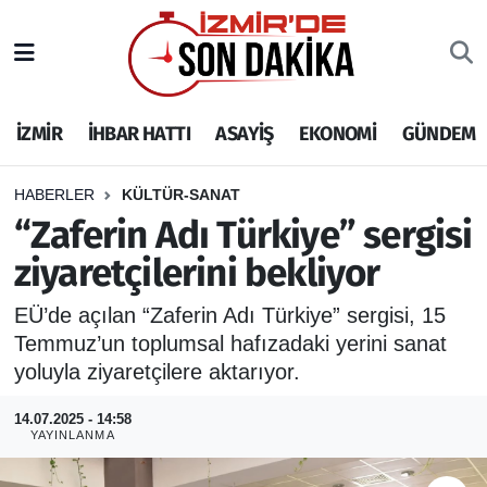
İZMİR
İzmir Nöbetçi Eczaneler
İZMİR
İHBAR HATTI
ASAYİŞ
EKONOMİ
GÜNDEM
İHBAR HATTI
İzmir Hava Durumu
DEPREM
İzmir Namaz Vakitleri
HABERLER
KÜLTÜR-SANAT
“Zaferin Adı Türkiye” sergisi
GENEL
İzmir Trafik Yoğunluk Haritası
ziyaretçilerini bekliyor
EKONOMİ
Puan Durumu ve Fikstür
EÜ’de açılan “Zaferin Adı Türkiye” sergisi, 15
Temmuz’un toplumsal hafızadaki yerini sanat
SİYASET
Tüm Manşetler
yoluyla ziyaretçilere aktarıyor.
SPOR
Son Dakika Haberleri
14.07.2025 - 14:58
YAYINLANMA
ASAYİŞ
Haber Arşivi