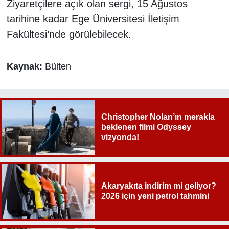
Ziyaretçilere açık olan sergi, 15 Ağustos
tarihine kadar Ege Üniversitesi İletişim
Fakültesi’nde görülebilecek.
Kaynak:
Bülten
Christopher Nolan’ın merakla
beklenen filmi Odyssey
vizyonda!
Akaryakıta indirim mi geliyor?
2026 için yeni petrol tahmini