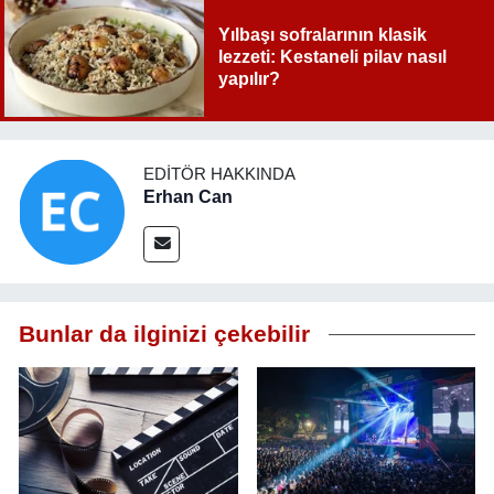
Yılbaşı sofralarının klasik
lezzeti: Kestaneli pilav nasıl
yapılır?
EDITÖR HAKKINDA
Erhan Can
Bunlar da ilginizi çekebilir