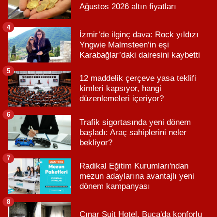
Ağustos 2026 altın fiyatları
4
İzmir’de ilginç dava: Rock yıldızı
Yngwie Malmsteen’in eşi
Karabağlar’daki dairesini kaybetti
5
12 maddelik çerçeve yasa teklifi
kimleri kapsıyor, hangi
düzenlemeleri içeriyor?
6
Trafik sigortasında yeni dönem
başladı: Araç sahiplerini neler
bekliyor?
7
Radikal Eğitim Kurumları'ndan
mezun adaylarına avantajlı yeni
dönem kampanyası
8
Çınar Suit Hotel, Buca'da konforlu