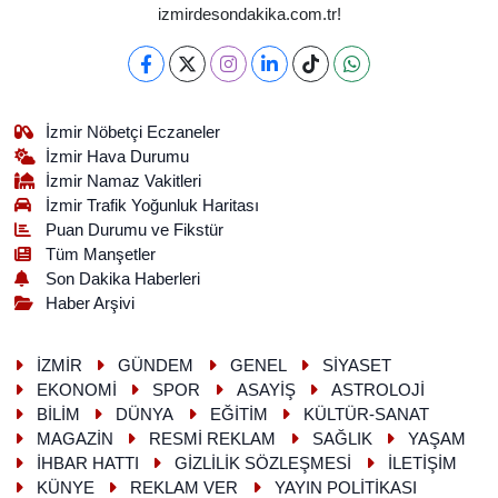
izmirdesondakika.com.tr!
İzmir Nöbetçi Eczaneler
İzmir Hava Durumu
İzmir Namaz Vakitleri
İzmir Trafik Yoğunluk Haritası
Puan Durumu ve Fikstür
Tüm Manşetler
Son Dakika Haberleri
Haber Arşivi
İZMİR
GÜNDEM
GENEL
SİYASET
EKONOMİ
SPOR
ASAYİŞ
ASTROLOJİ
BİLİM
DÜNYA
EĞİTİM
KÜLTÜR-SANAT
MAGAZİN
RESMİ REKLAM
SAĞLIK
YAŞAM
İHBAR HATTI
GİZLİLİK SÖZLEŞMESİ
İLETİŞİM
KÜNYE
REKLAM VER
YAYIN POLİTİKASI