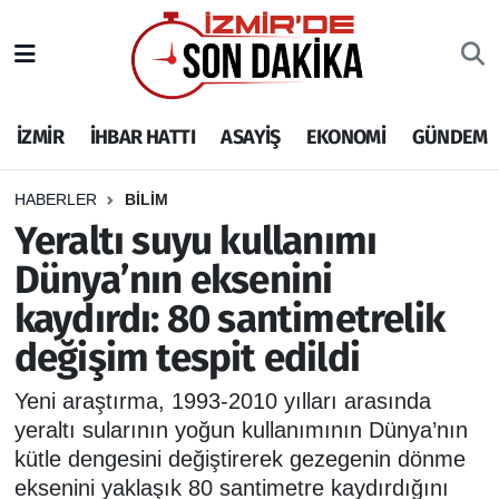
İZMİR
İzmir Nöbetçi Eczaneler
İZMİR
İHBAR HATTI
ASAYİŞ
EKONOMİ
GÜNDEM
İHBAR HATTI
İzmir Hava Durumu
DEPREM
İzmir Namaz Vakitleri
HABERLER
BİLİM
Yeraltı suyu kullanımı
GENEL
İzmir Trafik Yoğunluk Haritası
Dünya’nın eksenini
kaydırdı: 80 santimetrelik
EKONOMİ
Puan Durumu ve Fikstür
değişim tespit edildi
SİYASET
Tüm Manşetler
Yeni araştırma, 1993-2010 yılları arasında
SPOR
Son Dakika Haberleri
yeraltı sularının yoğun kullanımının Dünya’nın
kütle dengesini değiştirerek gezegenin dönme
ASAYİŞ
Haber Arşivi
eksenini yaklaşık 80 santimetre kaydırdığını