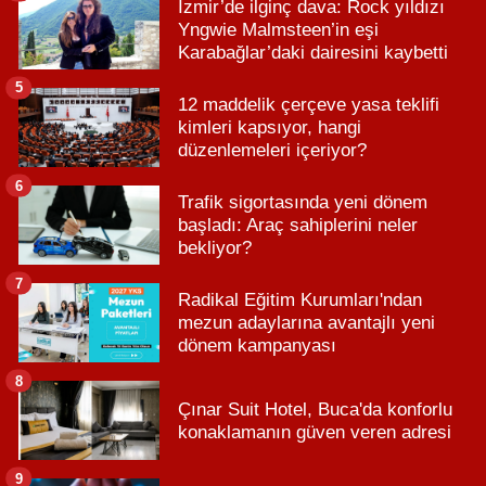
İzmir’de ilginç dava: Rock yıldızı
Yngwie Malmsteen’in eşi
Karabağlar’daki dairesini kaybetti
5
12 maddelik çerçeve yasa teklifi
kimleri kapsıyor, hangi
düzenlemeleri içeriyor?
6
Trafik sigortasında yeni dönem
başladı: Araç sahiplerini neler
bekliyor?
7
Radikal Eğitim Kurumları'ndan
mezun adaylarına avantajlı yeni
dönem kampanyası
8
Çınar Suit Hotel, Buca'da konforlu
konaklamanın güven veren adresi
9