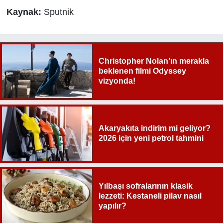
Kaynak:
Sputnik
Christopher Nolan’ın merakla
beklenen filmi Odyssey
vizyonda!
Akaryakıta indirim mi geliyor?
2026 için yeni petrol tahmini
Yılbaşı sofralarının klasik
lezzeti: Kestaneli pilav nasıl
yapılır?