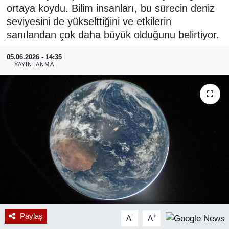
ortaya koydu. Bilim insanları, bu sürecin deniz
RESMİ REKLAM
seviyesini de yükselttiğini ve etkilerin
sanılandan çok daha büyük olduğunu belirtiyor.
05.06.2026 - 14:35
YAYINLANMA
Paylaş
-
+
A
A