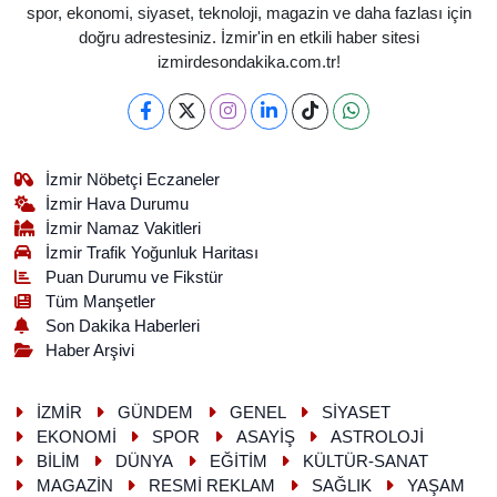
spor, ekonomi, siyaset, teknoloji, magazin ve daha fazlası için
doğru adrestesiniz. İzmir'in en etkili haber sitesi
izmirdesondakika.com.tr!
İzmir Nöbetçi Eczaneler
İzmir Hava Durumu
İzmir Namaz Vakitleri
İzmir Trafik Yoğunluk Haritası
Puan Durumu ve Fikstür
Tüm Manşetler
Son Dakika Haberleri
Haber Arşivi
İZMİR
GÜNDEM
GENEL
SİYASET
EKONOMİ
SPOR
ASAYİŞ
ASTROLOJİ
BİLİM
DÜNYA
EĞİTİM
KÜLTÜR-SANAT
MAGAZİN
RESMİ REKLAM
SAĞLIK
YAŞAM