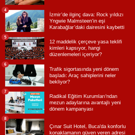
4
İzmir’de ilginç dava: Rock yıldızı
Yngwie Malmsteen’in eşi
Karabağlar’daki dairesini kaybetti
5
12 maddelik çerçeve yasa teklifi
kimleri kapsıyor, hangi
düzenlemeleri içeriyor?
6
Trafik sigortasında yeni dönem
başladı: Araç sahiplerini neler
bekliyor?
7
Radikal Eğitim Kurumları'ndan
mezun adaylarına avantajlı yeni
dönem kampanyası
8
Çınar Suit Hotel, Buca'da konforlu
konaklamanın güven veren adresi