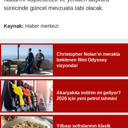
sürecinde güncel mevzuata tabi olacak.
Kaynak:
Haber merkezi
Christopher Nolan’ın merakla
beklenen filmi Odyssey
vizyonda!
Akaryakıta indirim mi geliyor?
2026 için yeni petrol tahmini
Yılbaşı sofralarının klasik