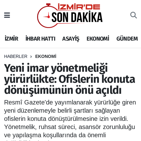
İZMİR
İzmir Nöbetçi Eczaneler
İZMİR
İHBAR HATTI
ASAYİŞ
EKONOMİ
GÜNDEM
İHBAR HATTI
İzmir Hava Durumu
DEPREM
İzmir Namaz Vakitleri
HABERLER
EKONOMİ
Yeni imar yönetmeliği
GENEL
İzmir Trafik Yoğunluk Haritası
yürürlükte: Ofislerin konuta
dönüşümünün önü açıldı
EKONOMİ
Puan Durumu ve Fikstür
Resmî Gazete'de yayımlanarak yürürlüğe giren
SİYASET
Tüm Manşetler
yeni düzenlemeyle belirli şartları sağlayan
ofislerin konuta dönüştürülmesine izin verildi.
SPOR
Son Dakika Haberleri
Yönetmelik, ruhsat süreci, asansör zorunluluğu
ve yapılaşma koşullarında da önemli
ASAYİŞ
Haber Arşivi