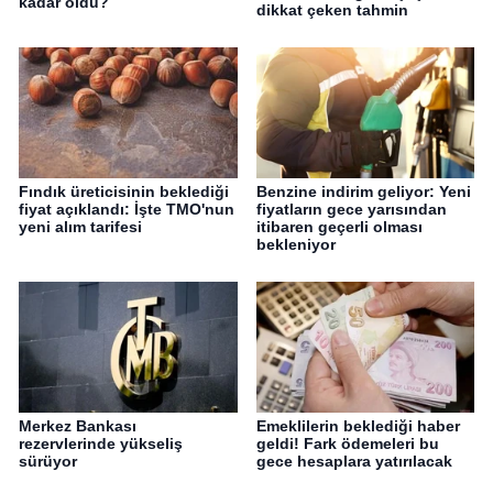
kadar oldu?
dikkat çeken tahmin
Fındık üreticisinin beklediği
Benzine indirim geliyor: Yeni
fiyat açıklandı: İşte TMO'nun
fiyatların gece yarısından
yeni alım tarifesi
itibaren geçerli olması
bekleniyor
Merkez Bankası
Emeklilerin beklediği haber
rezervlerinde yükseliş
geldi! Fark ödemeleri bu
sürüyor
gece hesaplara yatırılacak