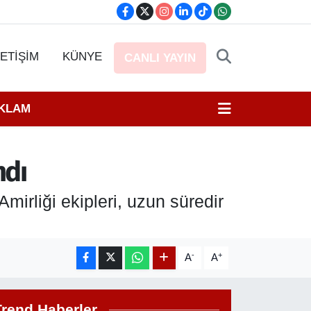
LETİŞİM
KÜNYE
CANLI YAYIN
EKLAM
ndı
rliği ekipleri, uzun süredir
-
+
A
A
Trend Haberler