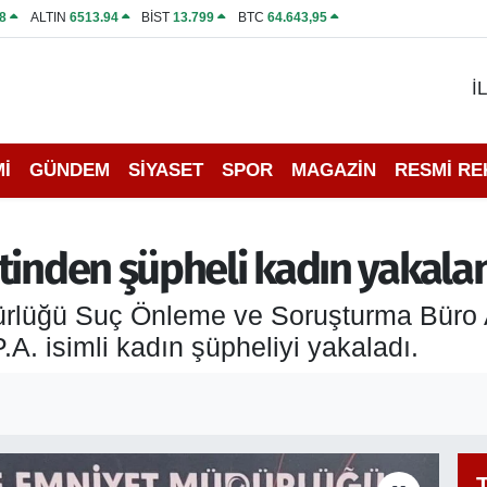
8
ALTIN
6513.94
BİST
13.799
BTC
64.643,95
İ
İ
GÜNDEM
SİYASET
SPOR
MAGAZİN
RESMİ R
tinden şüpheli kadın yakala
rlüğü Suç Önleme ve Soruşturma Büro Ami
.A. isimli kadın şüpheliyi yakaladı.