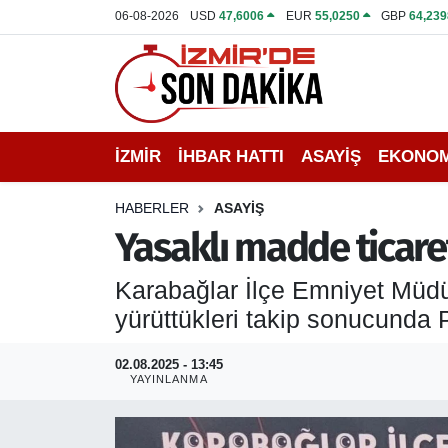
06-08-2026
USD
47,6006
EUR
55,0250
GBP
64,239
İZMİR
İzmir Nöbetçi Eczaneler
İHBAR HATTI
İzmir Hava Durumu
İZMİR
İHBAR HATTI
ASAYİŞ
EKONOM
DEPREM
İzmir Namaz Vakitleri
HABERLER
ASAYİŞ
GENEL
İzmir Trafik Yoğunluk Haritası
Yasaklı madde ticare
EKONOMİ
Puan Durumu ve Fikstür
Karabağlar İlçe Emniyet Müdü
yürüttükleri takip sonucunda P
SİYASET
Tüm Manşetler
02.08.2025 - 13:45
SPOR
Son Dakika Haberleri
YAYINLANMA
ASAYİŞ
Haber Arşivi