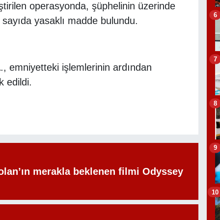
irilen operasyonda, şüphelinin üzerinde
6
k sayıda yasaklı madde bulundu.
7
, emniyetteki işlemlerinin ardından
 edildi.
8
9
olan’ın merakla beklenen filmi Odyssey
10