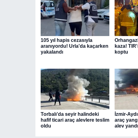
105 yıl hapis cezasıyla
Orhangazi
aranıyordu! Urla'da kaçarken
kaza! TIR'
yakalandı
koptu
Torbalı'da seyir halindeki
İzmir-Ayd
hafif ticari araç alevlere teslim
araç yang
oldu
alev yand