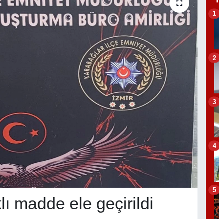
1
2
3
4
5
ı madde ele geçirildi