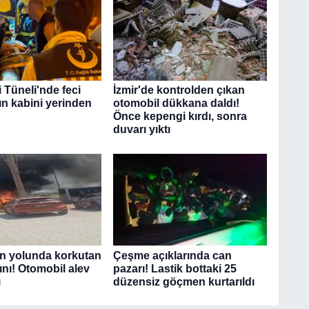
 Tüneli'nde feci
İzmir'de kontrolden çıkan
ın kabini yerinden
otomobil dükkana daldı!
Önce kepengi kırdı, sonra
duvarı yıktı
ın yolunda korkutan
Çeşme açıklarında can
ını! Otomobil alev
pazarı! Lastik bottaki 25
ı
düzensiz göçmen kurtarıldı