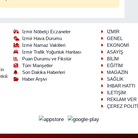
İzmir Nöbetçi Eczaneler
İZMİR
İzmir Hava Durumu
GENEL
İzmir Namaz Vakitleri
EKONOMİ
İzmir Trafik Yoğunluk Haritası
ASAYİŞ
Puan Durumu ve Fikstür
BİLİM
Tüm Manşetler
EĞİTİM
in
Son Dakika Haberleri
MAGAZİN
kili
Haber Arşivi
SAĞLIK
İHBAR HATTI
İLETİŞİM
REKLAM VER
ÇEREZ POLİT