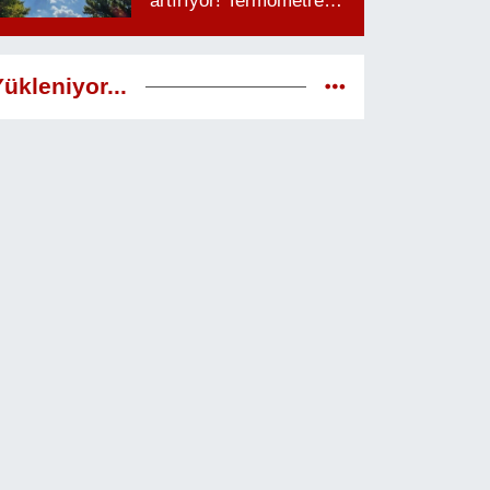
artırıyor! Termometreler
38 dereceyi görecek
ükleniyor...