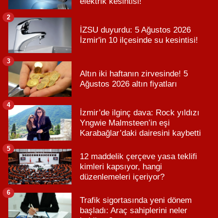
elektrik kesintisi!
2
İZSU duyurdu: 5 Ağustos 2026
İzmir'in 10 ilçesinde su kesintisi!
3
Altın iki haftanın zirvesinde! 5
Ağustos 2026 altın fiyatları
4
İzmir’de ilginç dava: Rock yıldızı
Yngwie Malmsteen’in eşi
Karabağlar’daki dairesini kaybetti
5
12 maddelik çerçeve yasa teklifi
kimleri kapsıyor, hangi
düzenlemeleri içeriyor?
6
Trafik sigortasında yeni dönem
başladı: Araç sahiplerini neler