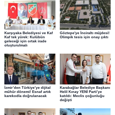
Karşıyaka Belediyesi ve Kaf
Göztepe'ye İnciraltı müjdesi!
Kaf tek yürek: Kulübün
Olimpik tesis için onay çıktı
geleceği için ortak irade
oluşturulmalı
İzmir’den Türkiye’ye dijital
Karabağlar Belediye Başkanı
mühür dönemi! Esnaf artık
Helil Kınay YENİ Parti’ye
karekodla doğrulanacak
katıldı: Meclis çoğunluğu
değişti