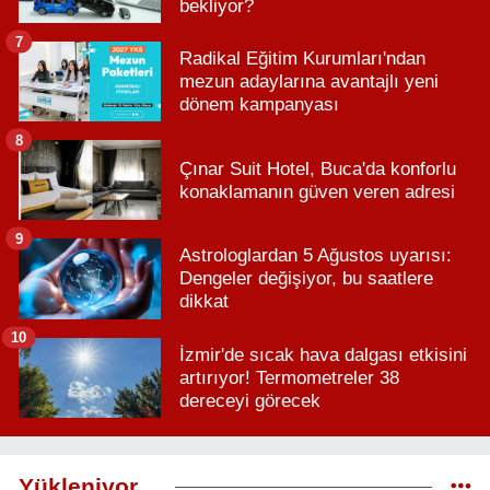
bekliyor?
7
Radikal Eğitim Kurumları'ndan
mezun adaylarına avantajlı yeni
dönem kampanyası
8
Çınar Suit Hotel, Buca'da konforlu
konaklamanın güven veren adresi
9
Astrologlardan 5 Ağustos uyarısı:
Dengeler değişiyor, bu saatlere
dikkat
10
İzmir'de sıcak hava dalgası etkisini
artırıyor! Termometreler 38
dereceyi görecek
Yükleniyor...