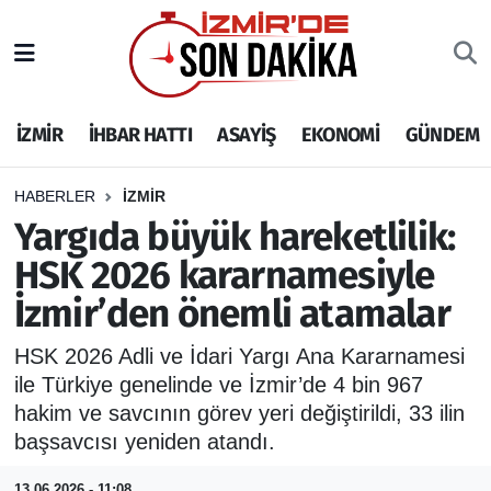
İZMİR
İzmir Nöbetçi Eczaneler
İZMİR
İHBAR HATTI
ASAYİŞ
EKONOMİ
GÜNDEM
İHBAR HATTI
İzmir Hava Durumu
DEPREM
İzmir Namaz Vakitleri
HABERLER
İZMİR
Yargıda büyük hareketlilik:
GENEL
İzmir Trafik Yoğunluk Haritası
HSK 2026 kararnamesiyle
İzmir’den önemli atamalar
EKONOMİ
Puan Durumu ve Fikstür
HSK 2026 Adli ve İdari Yargı Ana Kararnamesi
SİYASET
Tüm Manşetler
ile Türkiye genelinde ve İzmir’de 4 bin 967
hakim ve savcının görev yeri değiştirildi, 33 ilin
SPOR
Son Dakika Haberleri
başsavcısı yeniden atandı.
ASAYİŞ
Haber Arşivi
13.06.2026 - 11:08