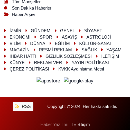
Tüm Manşetler
Son Dakika Haberleri
Haber Arşivi
İZMİR
GÜNDEM
GENEL
SİYASET
EKONOMİ
SPOR
ASAYİŞ
ASTROLOJİ
BİLİM
DÜNYA
EĞİTİM
KÜLTÜR-SANAT
MAGAZİN
RESMİ REKLAM
SAĞLIK
YAŞAM
İHBAR HATTI
GİZLİLİK SÖZLEŞMESİ
İLETİŞİM
KÜNYE
REKLAM VER
YAYIN POLİTİKASI
ÇEREZ POLİTİKASI
KVKK Aydınlatma Metni
RSS
Copyright © 2024. Her hakkı saklıdır.
Haber Yazılımı:
TE Bilişim