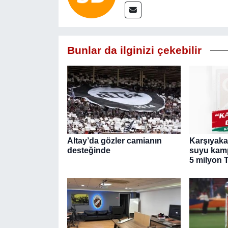
Bunlar da ilginizi çekebilir
Altay’da gözler camianın
Karşıyaka
desteğinde
suyu kamp
5 milyon 