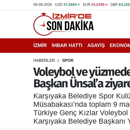
06-08-2026
USD
47,5894
EUR
55,0398
GBP
64,158
İZMİR
İzmir Nöbetçi Eczaneler
İHBAR HATTI
İzmir Hava Durumu
İZMİR
İHBAR HATTI
ASAYİŞ
EKONOM
DEPREM
İzmir Namaz Vakitleri
HABERLER
SPOR
GENEL
İzmir Trafik Yoğunluk Haritası
Voleybol ve yüzmede 
Başkan Ünsal’a ziyar
EKONOMİ
Puan Durumu ve Fikstür
Karşıyaka Belediye Spor Kulü
SİYASET
Tüm Manşetler
Müsabakası’nda toplam 9 mad
SPOR
Son Dakika Haberleri
Türkiye Genç Kızlar Voleybol
Karşıyaka Belediye Başkanı Yı
ASAYİŞ
Haber Arşivi