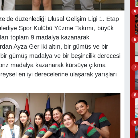
5
’de düzenlediği Ulusal Gelişim Ligi 1. Etap
elediye Spor Kulübü Yüzme Takımı, büyük
uları toplam 9 madalya kazanarak
6
rdan Ayza Ger iki altın, bir gümüş ve bir
 bir gümüş madalya ve bir beşincilik derecesi
 bronz madalya kazanarak kürsüye çıkma
7
reysel en iyi derecelerine ulaşarak yarışları
8
9