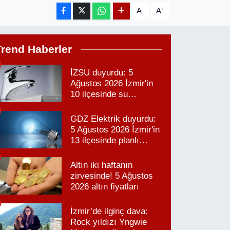
-
+
A
A
Trend Haberler
İZSU duyurdu: 5
Ağustos 2026 İzmir'in
10 ilçesinde su
kesintisi!
GDZ Elektrik duyurdu:
5 Ağustos 2026 İzmir'in
13 ilçesinde planlı
elektrik kesintisi!
Altın iki haftanın
zirvesinde! 5 Ağustos
2026 altın fiyatları
İzmir’de ilginç dava:
Rock yıldızı Yngwie