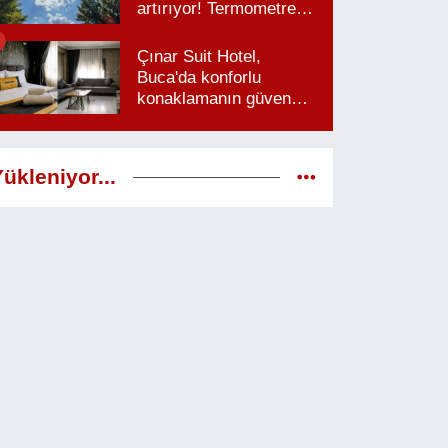
artırıyor! Termometreler
38 dereceyi görecek
Çınar Suit Hotel,
Buca'da konforlu
konaklamanın güven
veren adresi
ükleniyor...