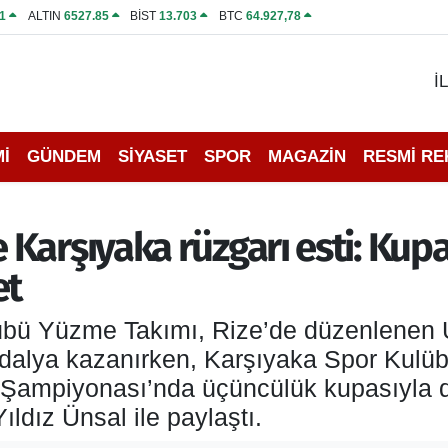
1
ALTIN
6527.85
BİST
13.703
BTC
64.927,78
İ
İ
GÜNDEM
SİYASET
SPOR
MAGAZİN
RESMİ R
Karşıyaka rüzgarı esti: Kup
et
bü Yüzme Takımı, Rize’de düzenlenen Ul
alya kazanırken, Karşıyaka Spor Kulübü
 Şampiyonası’nda üçüncülük kupasıyla dö
ldız Ünsal ile paylaştı.