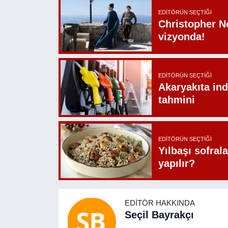
EDITÖRÜN SEÇTIĞI
Christopher N
vizyonda!
EDITÖRÜN SEÇTIĞI
Akaryakıta ind
tahmini
EDITÖRÜN SEÇTIĞI
Yılbaşı sofrala
yapılır?
EDITÖR HAKKINDA
Seçil Bayrakçı