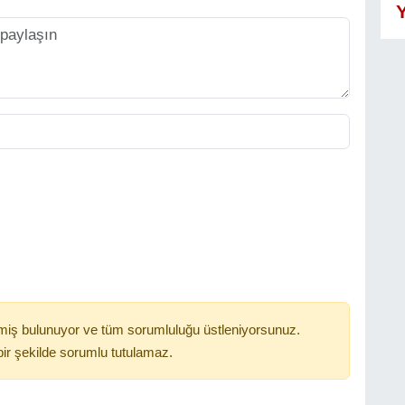
Y
miş bulunuyor ve tüm sorumluluğu üstleniyorsunuz.
ir şekilde sorumlu tutulamaz.