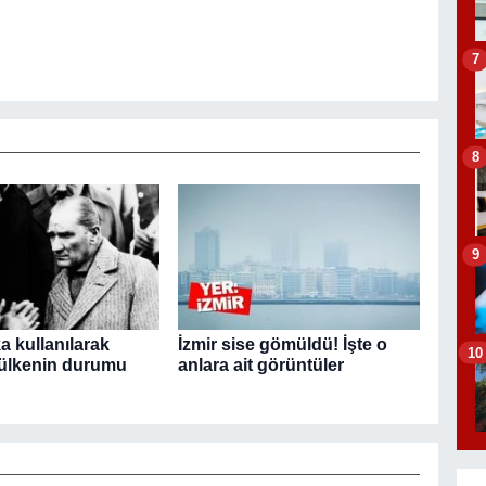
7
8
9
a kullanılarak
İzmir sise gömüldü! İşte o
10
 ülkenin durumu
anlara ait görüntüler