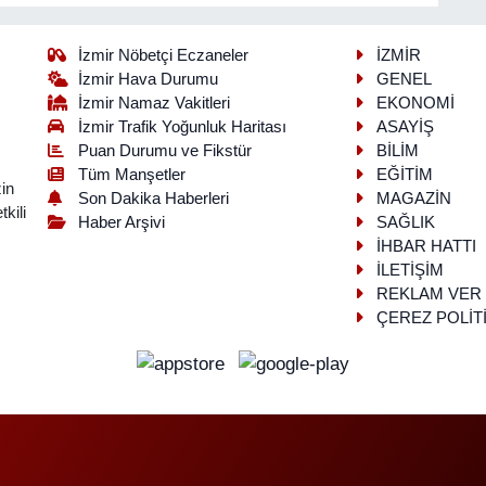
İzmir Nöbetçi Eczaneler
İZMİR
İzmir Hava Durumu
GENEL
İzmir Namaz Vakitleri
EKONOMİ
İzmir Trafik Yoğunluk Haritası
ASAYİŞ
Puan Durumu ve Fikstür
BİLİM
Tüm Manşetler
EĞİTİM
in
Son Dakika Haberleri
MAGAZİN
kili
Haber Arşivi
SAĞLIK
İHBAR HATTI
İLETİŞİM
REKLAM VER
ÇEREZ POLİT