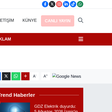
LETİŞİM
KÜNYE
CANLI YAYIN
EKLAM
-
+
A
A
Trend Haberler
GDZ Elektrik duyurdu:
5 Ağustos 2026 İzmir'in