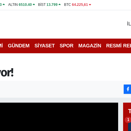
3
ALTIN
6510.40
BİST
13.799
BTC
64.225,61
İ
İ
GÜNDEM
SİYASET
SPOR
MAGAZİN
RESMİ R
or!
1