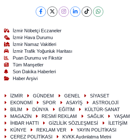
İzmir Nöbetçi Eczaneler
İzmir Hava Durumu
İzmir Namaz Vakitleri
İzmir Trafik Yoğunluk Haritası
Puan Durumu ve Fikstür
Tüm Manşetler
Son Dakika Haberleri
Haber Arşivi
İZMİR
GÜNDEM
GENEL
SİYASET
EKONOMİ
SPOR
ASAYİŞ
ASTROLOJİ
BİLİM
DÜNYA
EĞİTİM
KÜLTÜR-SANAT
MAGAZİN
RESMİ REKLAM
SAĞLIK
YAŞAM
İHBAR HATTI
GİZLİLİK SÖZLEŞMESİ
İLETİŞİM
KÜNYE
REKLAM VER
YAYIN POLİTİKASI
ÇEREZ POLİTİKASI
KVKK Aydınlatma Metni