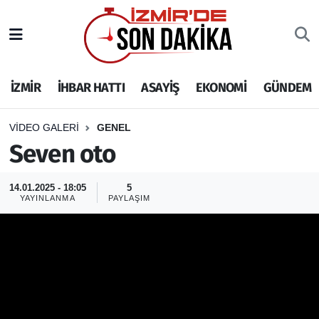
İZMİR
İzmir Nöbetçi Eczaneler
İZMİR
İHBAR HATTI
ASAYİŞ
EKONOMİ
GÜNDEM
İHBAR HATTI
İzmir Hava Durumu
DEPREM
İzmir Namaz Vakitleri
VIDEO GALERI
GENEL
Seven oto
GENEL
İzmir Trafik Yoğunluk Haritası
14.01.2025 - 18:05
5
EKONOMİ
Puan Durumu ve Fikstür
YAYINLANMA
PAYLAŞIM
SİYASET
Tüm Manşetler
SPOR
Son Dakika Haberleri
ASAYİŞ
Haber Arşivi