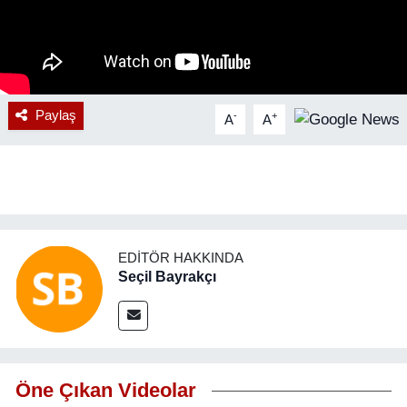
RESMİ REKLAM
Paylaş
-
+
A
A
EDITÖR HAKKINDA
Seçil Bayrakçı
Öne Çıkan Videolar