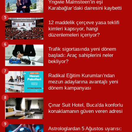
Yngwie Malmsteen’in eşi
Karabağlar’daki dairesini kaybetti
5
12 maddelik çerçeve yasa teklifi
kimleri kapsıyor, hangi
düzenlemeleri içeriyor?
6
Trafik sigortasında yeni dönem
başladı: Araç sahiplerini neler
bekliyor?
7
Radikal Eğitim Kurumları'ndan
mezun adaylarına avantajlı yeni
dönem kampanyası
8
Çınar Suit Hotel, Buca'da konforlu
konaklamanın güven veren adresi
9
Astrologlardan 5 Ağustos uyarısı: