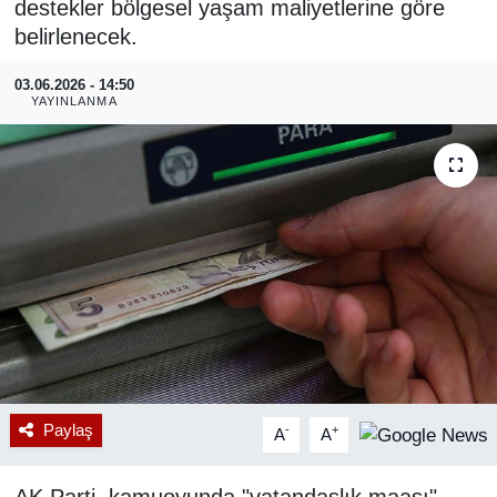
destekler bölgesel yaşam maliyetlerine göre
belirlenecek.
RESMİ REKLAM
03.06.2026 - 14:50
YAYINLANMA
Paylaş
-
+
A
A
AK Parti, kamuoyunda "vatandaşlık maaşı"