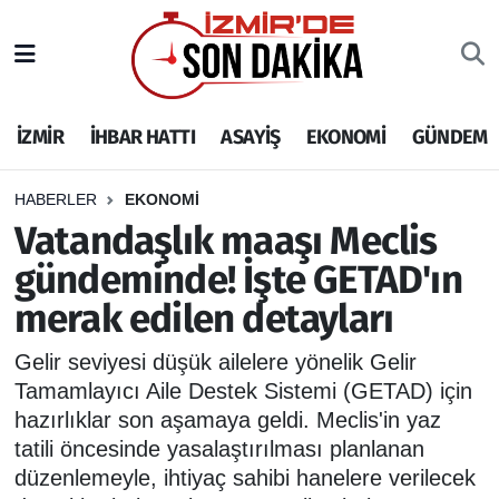
İZMİR
İzmir Nöbetçi Eczaneler
İZMİR
İHBAR HATTI
ASAYİŞ
EKONOMİ
GÜNDEM
İHBAR HATTI
İzmir Hava Durumu
DEPREM
İzmir Namaz Vakitleri
HABERLER
EKONOMİ
Vatandaşlık maaşı Meclis
GENEL
İzmir Trafik Yoğunluk Haritası
gündeminde! İşte GETAD'ın
merak edilen detayları
EKONOMİ
Puan Durumu ve Fikstür
Gelir seviyesi düşük ailelere yönelik Gelir
SİYASET
Tüm Manşetler
Tamamlayıcı Aile Destek Sistemi (GETAD) için
hazırlıklar son aşamaya geldi. Meclis'in yaz
SPOR
Son Dakika Haberleri
tatili öncesinde yasalaştırılması planlanan
düzenlemeyle, ihtiyaç sahibi hanelere verilecek
ASAYİŞ
Haber Arşivi