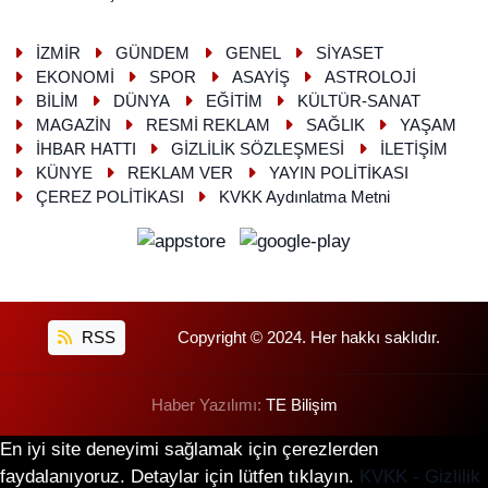
İZMİR
GÜNDEM
GENEL
SİYASET
EKONOMİ
SPOR
ASAYİŞ
ASTROLOJİ
BİLİM
DÜNYA
EĞİTİM
KÜLTÜR-SANAT
MAGAZİN
RESMİ REKLAM
SAĞLIK
YAŞAM
İHBAR HATTI
GİZLİLİK SÖZLEŞMESİ
İLETİŞİM
KÜNYE
REKLAM VER
YAYIN POLİTİKASI
ÇEREZ POLİTİKASI
KVKK Aydınlatma Metni
RSS
Copyright © 2024. Her hakkı saklıdır.
Haber Yazılımı:
TE Bilişim
En iyi site deneyimi sağlamak için çerezlerden
faydalanıyoruz. Detaylar için lütfen tıklayın.
KVKK - Gizlilik