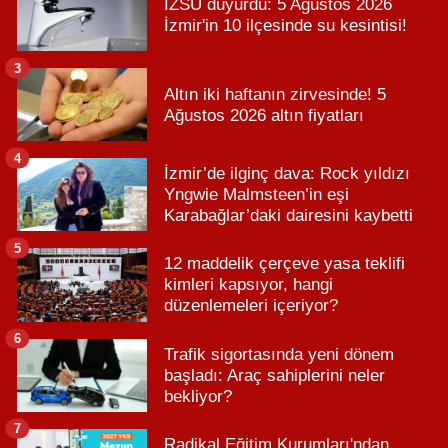
İZSU duyurdu: 5 Ağustos 2026
İzmir'in 10 ilçesinde su kesintisi!
3
Altın iki haftanın zirvesinde! 5
Ağustos 2026 altın fiyatları
4
İzmir’de ilginç dava: Rock yıldızı
Yngwie Malmsteen’in eşi
Karabağlar’daki dairesini kaybetti
5
12 maddelik çerçeve yasa teklifi
kimleri kapsıyor, hangi
düzenlemeleri içeriyor?
6
Trafik sigortasında yeni dönem
başladı: Araç sahiplerini neler
bekliyor?
7
Radikal Eğitim Kurumları'ndan