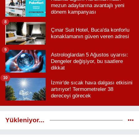
mezun adaylarına avantajlı yeni
dönem kampanyası
8
Çınar Suit Hotel, Buca'da konforlu
konaklamanın güven veren adresi
9
Astrologlardan 5 Ağustos uyarısı:
Dengeler değişiyor, bu saatlere
dikkat
10
İzmir'de sıcak hava dalgası etkisini
artırıyor! Termometreler 38
dereceyi görecek
Yükleniyor...