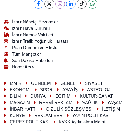
İzmir Nöbetçi Eczaneler
İzmir Hava Durumu
İzmir Namaz Vakitleri
İzmir Trafik Yoğunluk Haritası
Puan Durumu ve Fikstür
Tüm Manşetler
Son Dakika Haberleri
Haber Arşivi
İZMİR
GÜNDEM
GENEL
SİYASET
EKONOMİ
SPOR
ASAYİŞ
ASTROLOJİ
BİLİM
DÜNYA
EĞİTİM
KÜLTÜR-SANAT
MAGAZİN
RESMİ REKLAM
SAĞLIK
YAŞAM
İHBAR HATTI
GİZLİLİK SÖZLEŞMESİ
İLETİŞİM
KÜNYE
REKLAM VER
YAYIN POLİTİKASI
ÇEREZ POLİTİKASI
KVKK Aydınlatma Metni