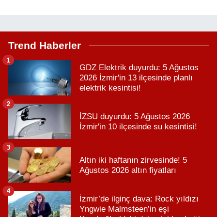
Trend Haberler
1
GDZ Elektrik duyurdu: 5 Ağustos
2026 İzmir'in 13 ilçesinde planlı
elektrik kesintisi!
2
İZSU duyurdu: 5 Ağustos 2026
İzmir'in 10 ilçesinde su kesintisi!
3
Altın iki haftanın zirvesinde! 5
Ağustos 2026 altın fiyatları
4
İzmir’de ilginç dava: Rock yıldızı
Yngwie Malmsteen’in eşi