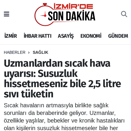
İZMİR
İzmir Nöbetçi Eczaneler
İZMİR
İHBAR HATTI
ASAYİŞ
EKONOMİ
GÜNDEM
İHBAR HATTI
İzmir Hava Durumu
DEPREM
İzmir Namaz Vakitleri
HABERLER
SAĞLIK
Uzmanlardan sıcak hava
GENEL
İzmir Trafik Yoğunluk Haritası
uyarısı: Susuzluk
hissetmeseniz bile 2,5 litre
EKONOMİ
Puan Durumu ve Fikstür
sıvı tüketin
SİYASET
Tüm Manşetler
Sıcak havaların artmasıyla birlikte sağlık
SPOR
Son Dakika Haberleri
sorunları da beraberinde geliyor. Uzmanlar,
özellikle yaşlılar, bebekler ve kronik hastalıkları
ASAYİŞ
Haber Arşivi
olan kişilerin susuzluk hissetmeseler bile her