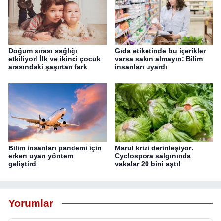
Doğum sırası sağlığı
Gıda etiketinde bu içerikler
etkiliyor! İlk ve ikinci çocuk
varsa sakın almayın: Bilim
arasındaki şaşırtan fark
insanları uyardı
Bilim insanları pandemi için
Marul krizi derinleşiyor:
erken uyarı yöntemi
Cyclospora salgınında
geliştirdi
vakalar 20 bini aştı!
Yorumlar