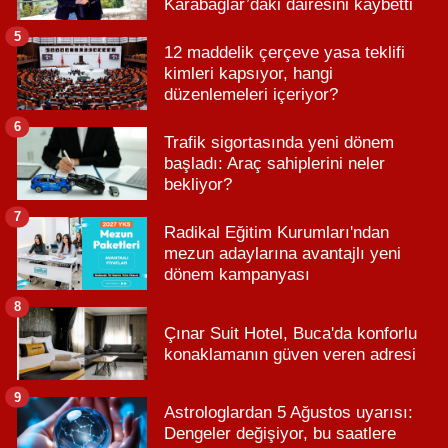
Karabağlar’daki dairesini kaybetti
5
12 maddelik çerçeve yasa teklifi
kimleri kapsıyor, hangi
düzenlemeleri içeriyor?
6
Trafik sigortasında yeni dönem
başladı: Araç sahiplerini neler
bekliyor?
7
Radikal Eğitim Kurumları'ndan
mezun adaylarına avantajlı yeni
dönem kampanyası
8
Çınar Suit Hotel, Buca'da konforlu
konaklamanın güven veren adresi
9
Astrologlardan 5 Ağustos uyarısı:
Dengeler değişiyor, bu saatlere