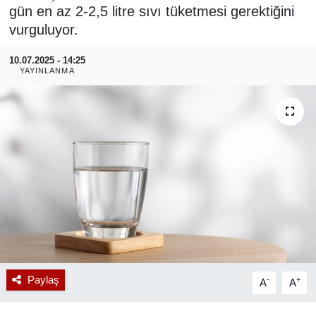
gün en az 2-2,5 litre sıvı tüketmesi gerektiğini
RESMİ REKLAM
vurguluyor.
10.07.2025 - 14:25
YAYINLANMA
Paylaş
-
+
A
A