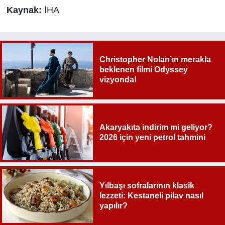
Kaynak:
İHA
Christopher Nolan’ın merakla
beklenen filmi Odyssey
vizyonda!
Akaryakıta indirim mi geliyor?
2026 için yeni petrol tahmini
Yılbaşı sofralarının klasik
lezzeti: Kestaneli pilav nasıl
yapılır?