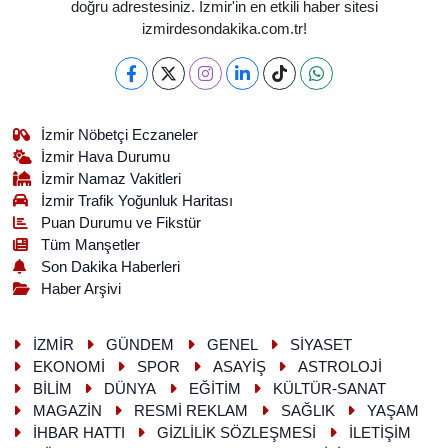
doğru adrestesiniz. İzmir'in en etkili haber sitesi
izmirdesondakika.com.tr!
İzmir Nöbetçi Eczaneler
İzmir Hava Durumu
İzmir Namaz Vakitleri
İzmir Trafik Yoğunluk Haritası
Puan Durumu ve Fikstür
Tüm Manşetler
Son Dakika Haberleri
Haber Arşivi
İZMİR
GÜNDEM
GENEL
SİYASET
EKONOMİ
SPOR
ASAYİŞ
ASTROLOJİ
BİLİM
DÜNYA
EĞİTİM
KÜLTÜR-SANAT
MAGAZİN
RESMİ REKLAM
SAĞLIK
YAŞAM
İHBAR HATTI
GİZLİLİK SÖZLEŞMESİ
İLETİŞİM