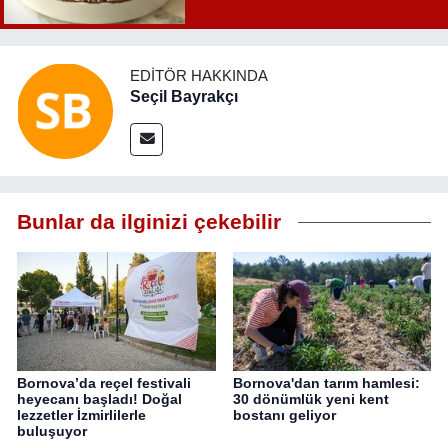
EDITÖR HAKKINDA
Seçil Bayrakçı
Bunlar da ilginizi çekebilir
Bornova’da reçel festivali
Bornova'dan tarım hamlesi:
heyecanı başladı! Doğal
30 dönümlük yeni kent
lezzetler İzmirlilerle
bostanı geliyor
buluşuyor