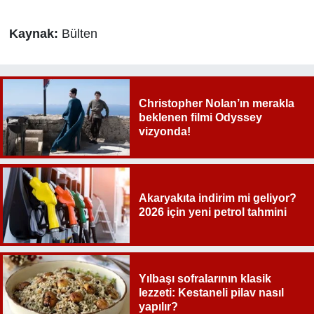
Kaynak:
Bülten
Christopher Nolan’ın merakla
beklenen filmi Odyssey
vizyonda!
Akaryakıta indirim mi geliyor?
2026 için yeni petrol tahmini
Yılbaşı sofralarının klasik
lezzeti: Kestaneli pilav nasıl
yapılır?