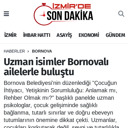
İZMİR
İzmir Nöbetçi Eczaneler
İZMİR
İHBAR HATTI
ASAYİŞ
EKONOMİ
GÜNDEM
İHBAR HATTI
İzmir Hava Durumu
DEPREM
İzmir Namaz Vakitleri
HABERLER
BORNOVA
Uzman isimler Bornovalı
GENEL
İzmir Trafik Yoğunluk Haritası
ailelerle buluştu
EKONOMİ
Puan Durumu ve Fikstür
Bornova Belediyesi'nin düzenlediği "Çocuğun
İhtiyacı, Yetişkinin Sorumluluğu: Anlamak mı,
SİYASET
Tüm Manşetler
Rehber Olmak mı?" başlıklı panelde uzman
psikologlar, çocuk gelişiminde sağlıklı
SPOR
Son Dakika Haberleri
bağlanma, tutarlı sınırlar ve doğru ebeveyn
tutumlarının önemine dikkat çekti. Uzmanlar,
ASAYİŞ
Haber Arşivi
çocukları korkutarak değil, sevgi ve tutarlılıkla