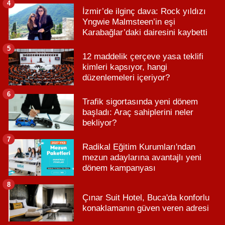
4
İzmir’de ilginç dava: Rock yıldızı
Yngwie Malmsteen’in eşi
Karabağlar’daki dairesini kaybetti
5
12 maddelik çerçeve yasa teklifi
kimleri kapsıyor, hangi
düzenlemeleri içeriyor?
6
Trafik sigortasında yeni dönem
başladı: Araç sahiplerini neler
bekliyor?
7
Radikal Eğitim Kurumları'ndan
mezun adaylarına avantajlı yeni
dönem kampanyası
8
Çınar Suit Hotel, Buca'da konforlu
konaklamanın güven veren adresi