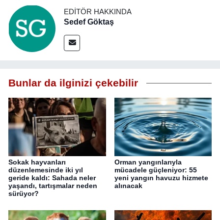
EDITÖR HAKKINDA
Sedef Göktaş
Bunlar da ilginizi çekebilir
Sokak hayvanları
Orman yangınlarıyla
düzenlemesinde iki yıl
mücadele güçleniyor: 55
geride kaldı: Sahada neler
yeni yangın havuzu hizmete
yaşandı, tartışmalar neden
alınacak
sürüyor?