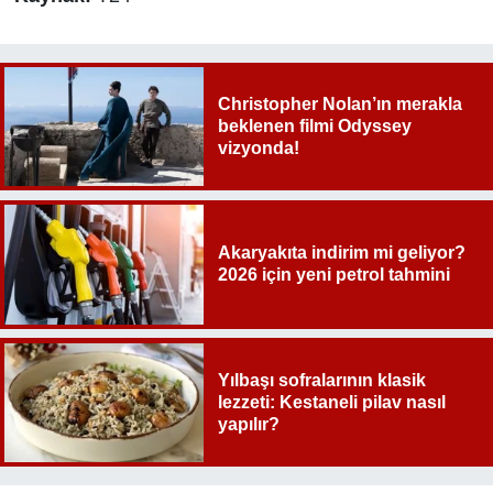
Christopher Nolan’ın merakla
beklenen filmi Odyssey
vizyonda!
Akaryakıta indirim mi geliyor?
2026 için yeni petrol tahmini
Yılbaşı sofralarının klasik
lezzeti: Kestaneli pilav nasıl
yapılır?