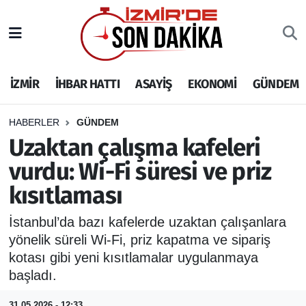
İZMİR
İzmir Nöbetçi Eczaneler
İZMİR
İHBAR HATTI
ASAYİŞ
EKONOMİ
GÜNDEM
İHBAR HATTI
İzmir Hava Durumu
DEPREM
İzmir Namaz Vakitleri
HABERLER
GÜNDEM
Uzaktan çalışma kafeleri
GENEL
İzmir Trafik Yoğunluk Haritası
vurdu: Wi-Fi süresi ve priz
kısıtlaması
EKONOMİ
Puan Durumu ve Fikstür
İstanbul’da bazı kafelerde uzaktan çalışanlara
SİYASET
Tüm Manşetler
yönelik süreli Wi-Fi, priz kapatma ve sipariş
kotası gibi yeni kısıtlamalar uygulanmaya
SPOR
Son Dakika Haberleri
başladı.
ASAYİŞ
Haber Arşivi
31.05.2026 - 12:33