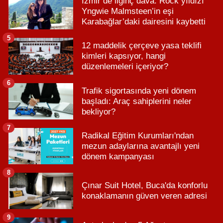
İzmir’de ilginç dava: Rock yıldızı
Yngwie Malmsteen’in eşi
Karabağlar’daki dairesini kaybetti
5
12 maddelik çerçeve yasa teklifi
kimleri kapsıyor, hangi
düzenlemeleri içeriyor?
6
Trafik sigortasında yeni dönem
başladı: Araç sahiplerini neler
bekliyor?
7
Radikal Eğitim Kurumları'ndan
mezun adaylarına avantajlı yeni
dönem kampanyası
8
Çınar Suit Hotel, Buca'da konforlu
konaklamanın güven veren adresi
9