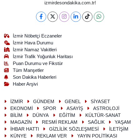
izmirdesondakika.com.tr!
İzmir Nöbetçi Eczaneler
İzmir Hava Durumu
İzmir Namaz Vakitleri
İzmir Trafik Yoğunluk Haritası
Puan Durumu ve Fikstür
Tüm Manşetler
Son Dakika Haberleri
Haber Arşivi
İZMİR
GÜNDEM
GENEL
SİYASET
EKONOMİ
SPOR
ASAYİŞ
ASTROLOJİ
BİLİM
DÜNYA
EĞİTİM
KÜLTÜR-SANAT
MAGAZİN
RESMİ REKLAM
SAĞLIK
YAŞAM
İHBAR HATTI
GİZLİLİK SÖZLEŞMESİ
İLETİŞİM
KÜNYE
REKLAM VER
YAYIN POLİTİKASI