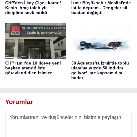
CHP'den İlkay Çiçek kararı!
İzmir Büyükşehir Meclisi'nde
Kesin ihraç talebiyle
istifa depremi: Dengeler sil
disipline sevk edildi
baştan değişti!
CHP İzmir'de 10 ilçeye yeni
30 Ağustos'ta İzmir'de toplu
başkan atandı! İşte
ulaşıma yüzde 50 indirim
görevlendirilen isimler
geliyor! İşte kapsam dışı
hatlar
Yorumlar