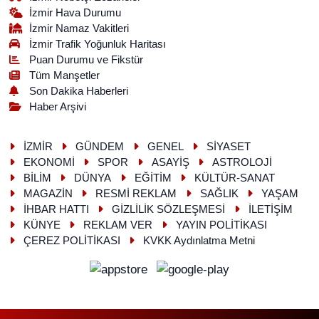
İzmir Hava Durumu
İzmir Namaz Vakitleri
İzmir Trafik Yoğunluk Haritası
Puan Durumu ve Fikstür
Tüm Manşetler
Son Dakika Haberleri
Haber Arşivi
İZMİR
GÜNDEM
GENEL
SİYASET
EKONOMİ
SPOR
ASAYİŞ
ASTROLOJİ
BİLİM
DÜNYA
EĞİTİM
KÜLTÜR-SANAT
MAGAZİN
RESMİ REKLAM
SAĞLIK
YAŞAM
İHBAR HATTI
GİZLİLİK SÖZLEŞMESİ
İLETİŞİM
KÜNYE
REKLAM VER
YAYIN POLİTİKASI
ÇEREZ POLİTİKASI
KVKK Aydınlatma Metni