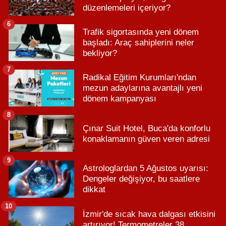
düzenlemeleri içeriyor?
6
Trafik sigortasında yeni dönem
başladı: Araç sahiplerini neler
bekliyor?
7
Radikal Eğitim Kurumları'ndan
mezun adaylarına avantajlı yeni
dönem kampanyası
8
Çınar Suit Hotel, Buca'da konforlu
konaklamanın güven veren adresi
9
Astrologlardan 5 Ağustos uyarısı:
Dengeler değişiyor, bu saatlere
dikkat
10
İzmir'de sıcak hava dalgası etkisini
artırıyor! Termometreler 38