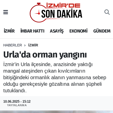
İZMİR
İzmir Nöbetçi Eczaneler
İZMİR
İHBAR HATTI
ASAYİŞ
EKONOMİ
GÜNDEM
İHBAR HATTI
İzmir Hava Durumu
DEPREM
İzmir Namaz Vakitleri
HABERLER
İZMİR
Urla'da orman yangını
GENEL
İzmir Trafik Yoğunluk Haritası
İzmir'in Urla ilçesinde, arazisinde yaktığı
mangal ateşinden çıkan kıvılcımların
EKONOMİ
Puan Durumu ve Fikstür
bitişiğindeki ormanlık alanın yanmasına sebep
SİYASET
Tüm Manşetler
olduğu gerekçesiyle gözaltına alınan şüpheli
tutuklandı.
SPOR
Son Dakika Haberleri
10.06.2025 - 15:12
YAYINLANMA
ASAYİŞ
Haber Arşivi