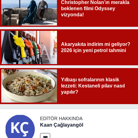
Christopher Nolan’ın merakla
beklenen filmi Odyssey
vizyonda!
Akaryakıta indirim mi geliyor?
2026 için yeni petrol tahmini
Yılbaşı sofralarının klasik
lezzeti: Kestaneli pilav nasıl
yapılır?
EDITÖR HAKKINDA
Kaan Çağlayangöl