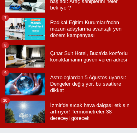
başladı: Araç sahiplerini neler
bekliyor?
7
Radikal Eğitim Kurumları'ndan
mezun adaylarına avantajlı yeni
dönem kampanyası
8
Çınar Suit Hotel, Buca'da konforlu
konaklamanın güven veren adresi
9
Astrologlardan 5 Ağustos uyarısı:
Dengeler değişiyor, bu saatlere
dikkat
10
İzmir'de sıcak hava dalgası etkisini
artırıyor! Termometreler 38
dereceyi görecek