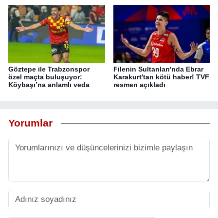
Göztepe ile Trabzonspor
Filenin Sultanları'nda Ebrar
özel maçta buluşuyor:
Karakurt'tan kötü haber! TVF
Köybaşı’na anlamlı veda
resmen açıkladı
Yorumlar