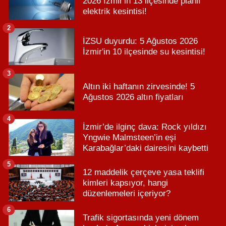
2026 İzmir'in 13 ilçesinde planlı
elektrik kesintisi!
2
İZSU duyurdu: 5 Ağustos 2026
İzmir'in 10 ilçesinde su kesintisi!
3
Altın iki haftanın zirvesinde! 5
Ağustos 2026 altın fiyatları
4
İzmir’de ilginç dava: Rock yıldızı
Yngwie Malmsteen’in eşi
Karabağlar’daki dairesini kaybetti
5
12 maddelik çerçeve yasa teklifi
kimleri kapsıyor, hangi
düzenlemeleri içeriyor?
6
Trafik sigortasında yeni dönem