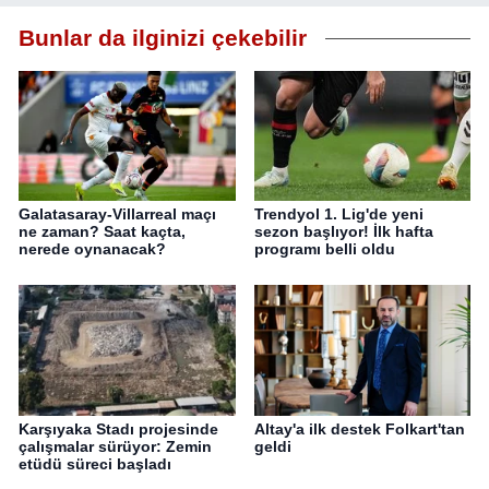
Bunlar da ilginizi çekebilir
Galatasaray-Villarreal maçı
Trendyol 1. Lig'de yeni
ne zaman? Saat kaçta,
sezon başlıyor! İlk hafta
nerede oynanacak?
programı belli oldu
Karşıyaka Stadı projesinde
Altay'a ilk destek Folkart'tan
çalışmalar sürüyor: Zemin
geldi
etüdü süreci başladı