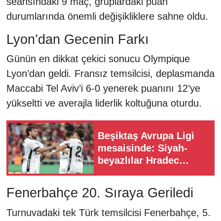
seansındaki 9 maç, gruplardaki puan
durumlarında önemli değişikliklere sahne oldu.
Lyon’dan Gecenin Farkı
Günün en dikkat çekici sonucu Olympique
Lyon’dan geldi. Fransız temsilcisi, deplasmanda
Maccabi Tel Aviv’i 6-0 yenerek puanını 12’ye
yükseltti ve averajla liderlik koltuğuna oturdu.
Beşiktaş Avrupa Ligi
mesaisinde: Siyah-
beyazlılar Hradec
Kralove deplasmanında
Fenerbahçe 20. Sıraya Geriledi
Turnuvadaki tek Türk temsilcisi Fenerbahçe, 5.