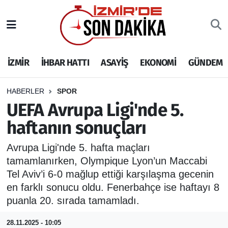
İZMİR
İzmir Nöbetçi Eczaneler
İZMİR
İHBAR HATTI
ASAYİŞ
EKONOMİ
GÜNDEM
İHBAR HATTI
İzmir Hava Durumu
DEPREM
İzmir Namaz Vakitleri
HABERLER
SPOR
UEFA Avrupa Ligi'nde 5.
GENEL
İzmir Trafik Yoğunluk Haritası
haftanın sonuçları
EKONOMİ
Puan Durumu ve Fikstür
Avrupa Ligi'nde 5. hafta maçları
tamamlanırken, Olympique Lyon’un Maccabi
SİYASET
Tüm Manşetler
Tel Aviv’i 6-0 mağlup ettiği karşılaşma gecenin
en farklı sonucu oldu. Fenerbahçe ise haftayı 8
SPOR
Son Dakika Haberleri
puanla 20. sırada tamamladı.
ASAYİŞ
Haber Arşivi
28.11.2025 - 10:05