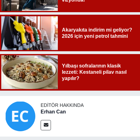
Akaryakıta indirim mi geliyor?
2026 için yeni petrol tahmini
Yılbaşı sofralarının klasik
lezzeti: Kestaneli pilav nasıl
yapılır?
EDITÖR HAKKINDA
Erhan Can