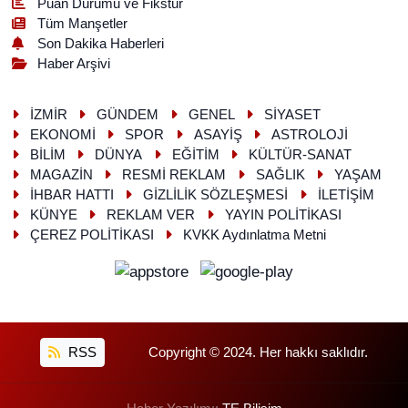
Puan Durumu ve Fikstür
Tüm Manşetler
Son Dakika Haberleri
Haber Arşivi
İZMİR
GÜNDEM
GENEL
SİYASET
EKONOMİ
SPOR
ASAYİŞ
ASTROLOJİ
BİLİM
DÜNYA
EĞİTİM
KÜLTÜR-SANAT
MAGAZİN
RESMİ REKLAM
SAĞLIK
YAŞAM
İHBAR HATTI
GİZLİLİK SÖZLEŞMESİ
İLETİŞİM
KÜNYE
REKLAM VER
YAYIN POLİTİKASI
ÇEREZ POLİTİKASI
KVKK Aydınlatma Metni
RSS
Copyright © 2024. Her hakkı saklıdır.