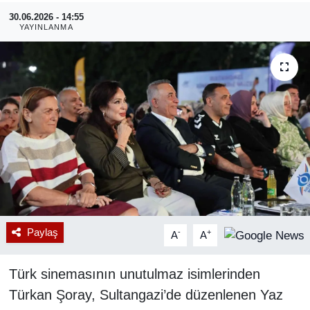
30.06.2026 - 14:55
RESMİ REKLAM
YAYINLANMA
Paylaş
-
+
A
A
Türk sinemasının unutulmaz isimlerinden
Türkan Şoray, Sultangazi’de düzenlenen Yaz