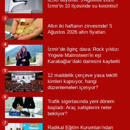
İzmir'in 10 ilçesinde su kesintisi!
3
Altın iki haftanın zirvesinde! 5
Ağustos 2026 altın fiyatları
4
İzmir’de ilginç dava: Rock yıldızı
Yngwie Malmsteen’in eşi
Karabağlar’daki dairesini kaybetti
5
12 maddelik çerçeve yasa teklifi
kimleri kapsıyor, hangi
düzenlemeleri içeriyor?
6
Trafik sigortasında yeni dönem
başladı: Araç sahiplerini neler
bekliyor?
7
Radikal Eğitim Kurumları'ndan