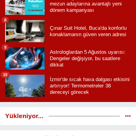
mezun adaylarına avantajlı yeni
dönem kampanyası
8
Çınar Suit Hotel, Buca'da konforlu
konaklamanın güven veren adresi
9
Astrologlardan 5 Ağustos uyarısı:
Dengeler değişiyor, bu saatlere
dikkat
10
İzmir'de sıcak hava dalgası etkisini
artırıyor! Termometreler 38
dereceyi görecek
Yükleniyor...