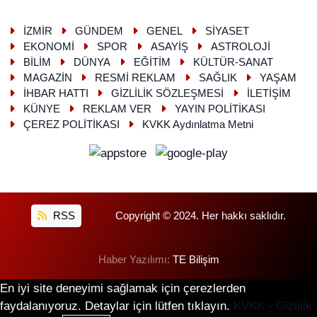
İZMİR
GÜNDEM
GENEL
SİYASET
EKONOMİ
SPOR
ASAYİŞ
ASTROLOJİ
BİLİM
DÜNYA
EĞİTİM
KÜLTÜR-SANAT
MAGAZİN
RESMİ REKLAM
SAĞLIK
YAŞAM
İHBAR HATTI
GİZLİLİK SÖZLEŞMESİ
İLETİŞİM
KÜNYE
REKLAM VER
YAYIN POLİTİKASI
ÇEREZ POLİTİKASI
KVKK Aydınlatma Metni
RSS
Copyright © 2024. Her hakkı saklıdır.
Haber Yazılımı:
TE Bilişim
En iyi site deneyimi sağlamak için çerezlerden
faydalanıyoruz. Detaylar için lütfen tıklayın.
KVKK - Gizlilik