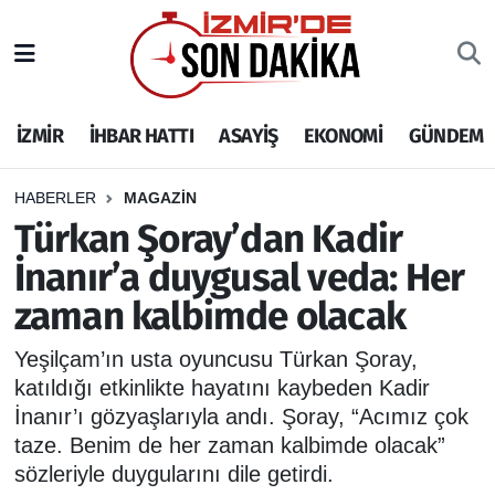
İZMİR
İzmir Nöbetçi Eczaneler
İZMİR
İHBAR HATTI
ASAYİŞ
EKONOMİ
GÜNDEM
İHBAR HATTI
İzmir Hava Durumu
DEPREM
İzmir Namaz Vakitleri
HABERLER
MAGAZİN
Türkan Şoray’dan Kadir
GENEL
İzmir Trafik Yoğunluk Haritası
İnanır’a duygusal veda: Her
zaman kalbimde olacak
EKONOMİ
Puan Durumu ve Fikstür
Yeşilçam’ın usta oyuncusu Türkan Şoray,
SİYASET
Tüm Manşetler
katıldığı etkinlikte hayatını kaybeden Kadir
İnanır’ı gözyaşlarıyla andı. Şoray, “Acımız çok
SPOR
Son Dakika Haberleri
taze. Benim de her zaman kalbimde olacak”
sözleriyle duygularını dile getirdi.
ASAYİŞ
Haber Arşivi