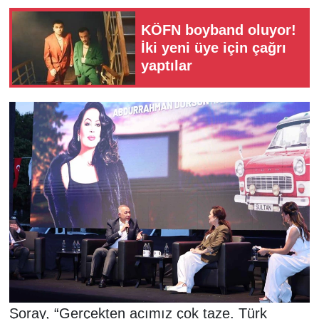
KÖFN boyband oluyor!
İki yeni üye için çağrı
yaptılar
Şoray, “Gerçekten acımız çok taze. Türk