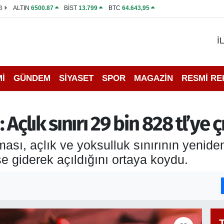
3
ALTIN
6500.87
BİST
13.799
BTC
64.643,95
İ
İ
GÜNDEM
SİYASET
SPOR
MAGAZİN
RESMİ R
çlık sınırı 29 bin 828 tl’ye ç
ası, açlık ve yoksulluk sınırının yeniden 
ise giderek açıldığını ortaya koydu.