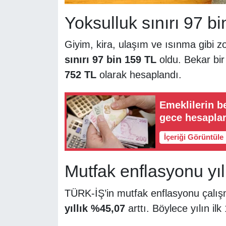
Yoksulluk sınırı 97 bin
Giyim, kira, ulaşım ve ısınma gibi z
sınırı 97 bin 159 TL
oldu. Bekar bir
752 TL
olarak hesaplandı.
Emeklilerin b
gece hesaplar
İçeriği Görüntüle
Mutfak enflasyonu yıll
TÜRK-İŞ’in mutfak enflasyonu çalı
yıllık %45,07
arttı. Böylece yılın il