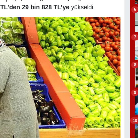
 TL’den 29 bin 828 TL’ye
yükseldi.
6
7
8
9
10