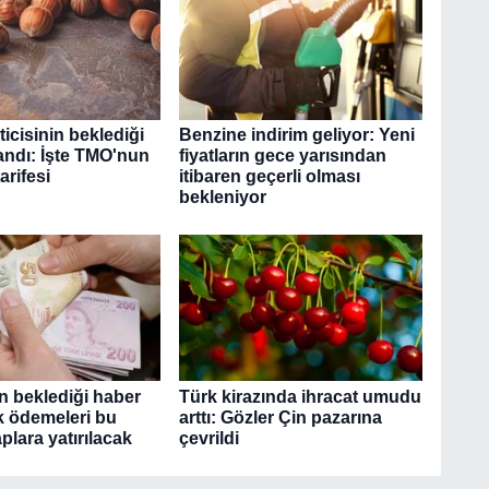
ticisinin beklediği
Benzine indirim geliyor: Yeni
landı: İşte TMO'nun
fiyatların gece yarısından
arifesi
itibaren geçerli olması
bekleniyor
n beklediği haber
Türk kirazında ihracat umudu
rk ödemeleri bu
arttı: Gözler Çin pazarına
lara yatırılacak
çevrildi