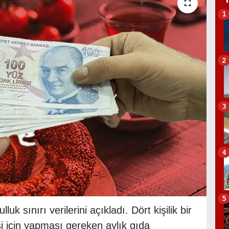
1
2
3
4
5
 sınırı verilerini açıkladı. Dört kişilik bir
si için yapması gereken aylık gıda