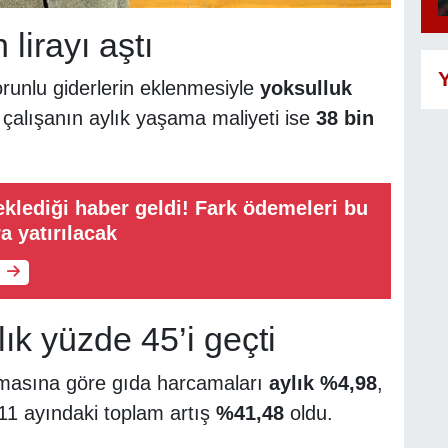
 lirayı aştı
Y
orunlu giderlerin eklenmesiyle
yoksulluk
 çalışanın aylık yaşama maliyeti ise
38 bin
eklediği haber geldi! Fark ödemeleri bu
a yatırılacak
ık yüzde 45’i geçti
şmasına göre gıda harcamaları
aylık %4,98
,
k 11 ayındaki toplam artış
%41,48
oldu.