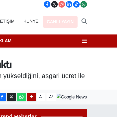
LETİŞİM
KÜNYE
CANLI YAYIN
EKLAM
ıktı
yükseldiğini, asgari ücret ile
-
+
A
A
Trend Haberler