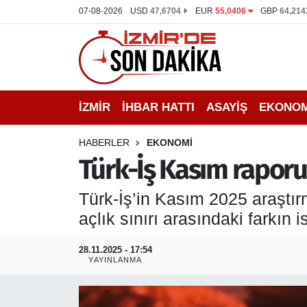
07-08-2026
USD
47,6704
EUR
55,0406
GBP
64,214
İZMİR
İzmir Nöbetçi Eczaneler
İHBAR HATTI
İzmir Hava Durumu
İZMİR
İHBAR HATTI
ASAYİŞ
EKONOM
DEPREM
İzmir Namaz Vakitleri
HABERLER
EKONOMİ
GENEL
İzmir Trafik Yoğunluk Haritası
Türk-İş Kasım raporu: A
EKONOMİ
Puan Durumu ve Fikstür
Türk-İş’in Kasım 2025 araştırm
açlık sınırı arasındaki farkın 
SİYASET
Tüm Manşetler
28.11.2025 - 17:54
SPOR
Son Dakika Haberleri
YAYINLANMA
ASAYİŞ
Haber Arşivi