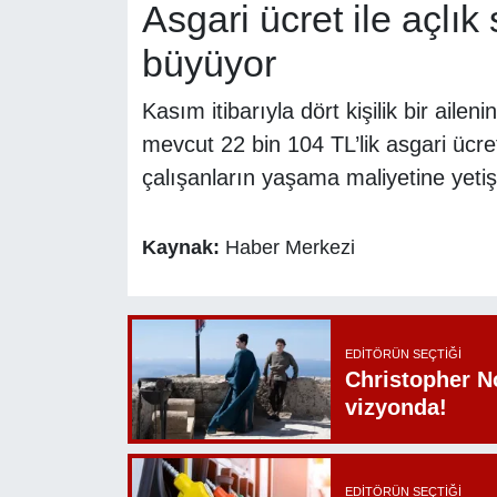
Asgari ücret ile açlık 
büyüyor
Kasım itibarıyla dört kişilik bir ailen
mevcut 22 bin 104 TL’lik asgari ücre
çalışanların yaşama maliyetine yetiş
Kaynak:
Haber Merkezi
EDITÖRÜN SEÇTIĞI
Christopher N
vizyonda!
EDITÖRÜN SEÇTIĞI