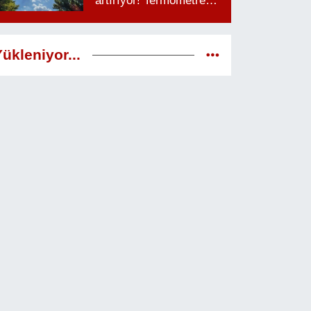
artırıyor! Termometreler
38 dereceyi görecek
ükleniyor...