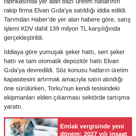
fabrikasında yer alan bazı üretim hatlarının
rakip firma Elvan Gıda’ya satıldığı iddia edildi.
Tarımdan Haber’de yer alan habere göre, satış
işlemi KDV dahil 139 milyon TL karşılığında
gerçekleştirildi.
İddiaya göre yumuşak şeker hattı, sert şeker
hattı ve tam otomatik depozitör hattı Elvan
Gıda’ya devredildi. Söz konusu hatların üretim
kapasitesini artırmak amacıyla satın alındığı
öne sürülürken, Torku’nun kendi tesisindeki
ekipmanları elden çıkarması sektörde tartışma
yarattı.
Emlak vergisinde yeni
dönem: 2027 yılı inşaat