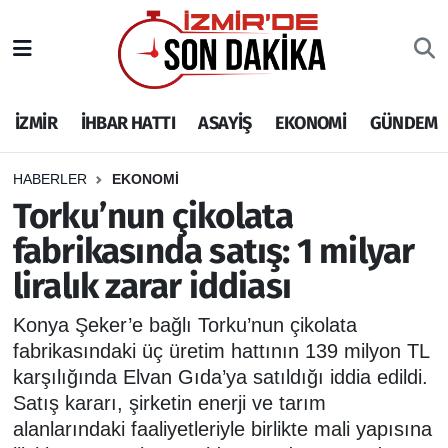
İZMİR
İzmir Nöbetçi Eczaneler
İZMİR
İHBAR HATTI
ASAYİŞ
EKONOMİ
GÜNDEM
İHBAR HATTI
İzmir Hava Durumu
DEPREM
İzmir Namaz Vakitleri
HABERLER
EKONOMİ
Torku’nun çikolata
GENEL
İzmir Trafik Yoğunluk Haritası
fabrikasında satış: 1 milyar
liralık zarar iddiası
EKONOMİ
Puan Durumu ve Fikstür
Konya Şeker’e bağlı Torku’nun çikolata
SİYASET
Tüm Manşetler
fabrikasındaki üç üretim hattının 139 milyon TL
karşılığında Elvan Gıda’ya satıldığı iddia edildi.
SPOR
Son Dakika Haberleri
Satış kararı, şirketin enerji ve tarım
alanlarındaki faaliyetleriyle birlikte mali yapısına
ASAYİŞ
Haber Arşivi