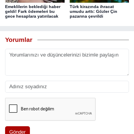
Emeklilerin beklediği haber
Türk kirazında ihracat
geldi! Fark ödemeleri bu
umudu arttı: Gözler Çin
gece hesaplara yatırılacak
pazarına çevrildi
Yorumlar
Gönder