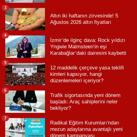
3
Altın iki haftanın zirvesinde! 5
Ağustos 2026 altın fiyatları
4
İzmir’de ilginç dava: Rock yıldızı
Yngwie Malmsteen’in eşi
Karabağlar’daki dairesini kaybetti
5
12 maddelik çerçeve yasa teklifi
kimleri kapsıyor, hangi
düzenlemeleri içeriyor?
6
Trafik sigortasında yeni dönem
başladı: Araç sahiplerini neler
bekliyor?
7
Radikal Eğitim Kurumları'ndan
mezun adaylarına avantajlı yeni
dönem kampanyası