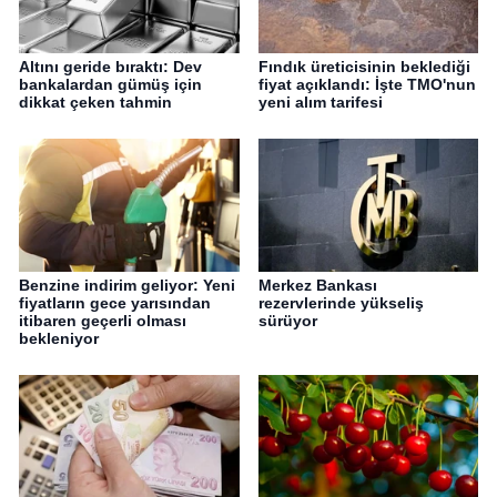
Altını geride bıraktı: Dev
Fındık üreticisinin beklediği
bankalardan gümüş için
fiyat açıklandı: İşte TMO'nun
dikkat çeken tahmin
yeni alım tarifesi
Benzine indirim geliyor: Yeni
Merkez Bankası
fiyatların gece yarısından
rezervlerinde yükseliş
itibaren geçerli olması
sürüyor
bekleniyor