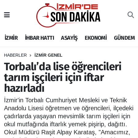
İZMİR
İzmir Nöbetçi Eczaneler
İZMİR
İHBAR HATTI
ASAYİŞ
EKONOMİ
GÜNDEM
İHBAR HATTI
İzmir Hava Durumu
DEPREM
İzmir Namaz Vakitleri
HABERLER
İZMİR GENEL
Torbalı’da lise öğrencileri
GENEL
İzmir Trafik Yoğunluk Haritası
tarım işçileri için iftar
hazırladı
EKONOMİ
Puan Durumu ve Fikstür
İzmir'in Torbalı Cumhuriyet Mesleki ve Teknik
SİYASET
Tüm Manşetler
Anadolu Lisesi öğretmen ve öğrencileri, ilçedeki
çadırlarda yaşayan mevsimlik tarım işçileri için
SPOR
Son Dakika Haberleri
okul mutfağında iftarlık yemek pişirip, dağıttı.
Okul Müdürü Raşit Alpay Karataş, "Amacımız,
ASAYİŞ
Haber Arşivi