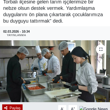
Torbalı ilçesine gelen tarım işçilerimize bir
nebze olsun destek vermek. Yardımlaşma
RESMİ REKLAM
duygularını ön plana çıkartarak çocuklarımıza
bu duyguyu tattırmak" dedi.
02.03.2026 - 10:34
YAYINLANMA
Paylaş
-
+
A
A