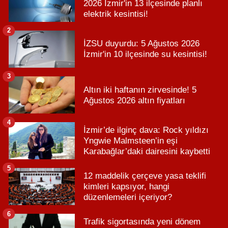
2026 İzmir'in 13 ilçesinde planlı
elektrik kesintisi!
2
İZSU duyurdu: 5 Ağustos 2026
İzmir'in 10 ilçesinde su kesintisi!
3
Altın iki haftanın zirvesinde! 5
Ağustos 2026 altın fiyatları
4
İzmir’de ilginç dava: Rock yıldızı
Yngwie Malmsteen’in eşi
Karabağlar’daki dairesini kaybetti
5
12 maddelik çerçeve yasa teklifi
kimleri kapsıyor, hangi
düzenlemeleri içeriyor?
6
Trafik sigortasında yeni dönem