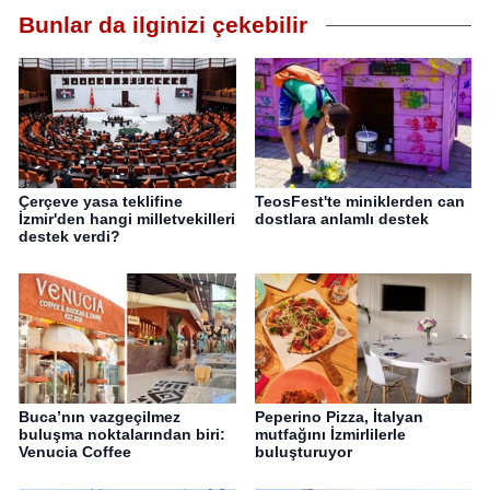
Bunlar da ilginizi çekebilir
Çerçeve yasa teklifine
TeosFest'te miniklerden can
İzmir'den hangi milletvekilleri
dostlara anlamlı destek
destek verdi?
Buca’nın vazgeçilmez
Peperino Pizza, İtalyan
buluşma noktalarından biri:
mutfağını İzmirlilerle
Venucia Coffee
buluşturuyor