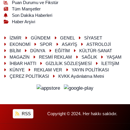
Puan Durumu ve Fikstür
Tüm Manşetler
Son Dakika Haberleri
Haber Arşivi
İZMİR
GÜNDEM
GENEL
SİYASET
EKONOMİ
SPOR
ASAYİŞ
ASTROLOJİ
BİLİM
DÜNYA
EĞİTİM
KÜLTÜR-SANAT
MAGAZİN
RESMİ REKLAM
SAĞLIK
YAŞAM
İHBAR HATTI
GİZLİLİK SÖZLEŞMESİ
İLETİŞİM
KÜNYE
REKLAM VER
YAYIN POLİTİKASI
ÇEREZ POLİTİKASI
KVKK Aydınlatma Metni
RSS
Copyright © 2024. Her hakkı saklıdır.