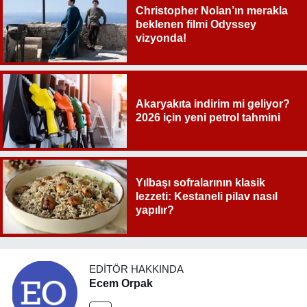
Christopher Nolan’ın merakla
beklenen filmi Odyssey
vizyonda!
Akaryakıta indirim mi geliyor?
2026 için yeni petrol tahmini
Yılbaşı sofralarının klasik
lezzeti: Kestaneli pilav nasıl
yapılır?
EDITÖR HAKKINDA
Ecem Orpak