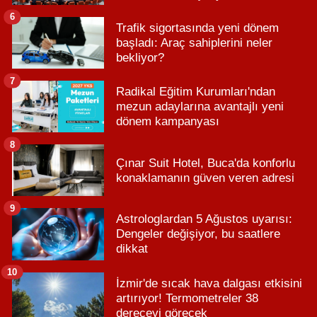
6
Trafik sigortasında yeni dönem
başladı: Araç sahiplerini neler
bekliyor?
7
Radikal Eğitim Kurumları'ndan
mezun adaylarına avantajlı yeni
dönem kampanyası
8
Çınar Suit Hotel, Buca'da konforlu
konaklamanın güven veren adresi
9
Astrologlardan 5 Ağustos uyarısı:
Dengeler değişiyor, bu saatlere
dikkat
10
İzmir'de sıcak hava dalgası etkisini
artırıyor! Termometreler 38
dereceyi görecek