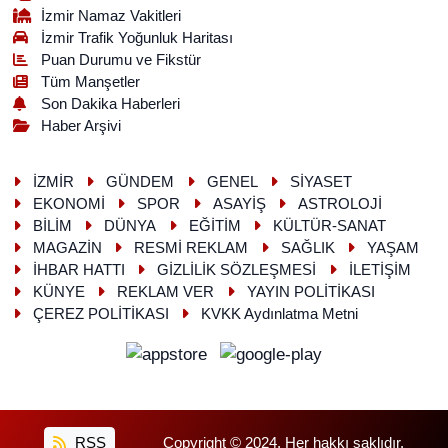
İzmir Namaz Vakitleri
İzmir Trafik Yoğunluk Haritası
Puan Durumu ve Fikstür
Tüm Manşetler
Son Dakika Haberleri
Haber Arşivi
İZMİR
GÜNDEM
GENEL
SİYASET
EKONOMİ
SPOR
ASAYİŞ
ASTROLOJİ
BİLİM
DÜNYA
EĞİTİM
KÜLTÜR-SANAT
MAGAZİN
RESMİ REKLAM
SAĞLIK
YAŞAM
İHBAR HATTI
GİZLİLİK SÖZLEŞMESİ
İLETİŞİM
KÜNYE
REKLAM VER
YAYIN POLİTİKASI
ÇEREZ POLİTİKASI
KVKK Aydınlatma Metni
RSS
Copyright © 2024. Her hakkı saklıdır.