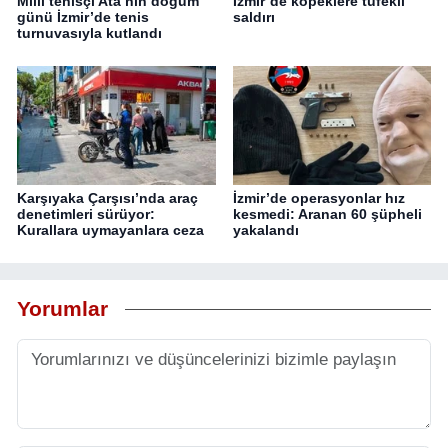
Milli tenisçi Ata’nın doğum
İzmir’de köpeklere tüfekli
günü İzmir’de tenis
saldırı
turnuvasıyla kutlandı
Karşıyaka Çarşısı’nda araç
İzmir’de operasyonlar hız
denetimleri sürüyor:
kesmedi: Aranan 60 şüpheli
Kurallara uymayanlara ceza
yakalandı
Yorumlar