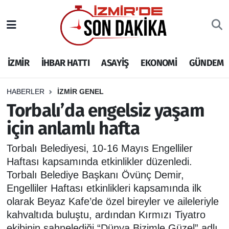
İZMİR
İzmir Nöbetçi Eczaneler
İZMİR
İHBAR HATTI
ASAYİŞ
EKONOMİ
GÜNDEM
İHBAR HATTI
İzmir Hava Durumu
DEPREM
İzmir Namaz Vakitleri
HABERLER
İZMİR GENEL
Torbalı’da engelsiz yaşam
GENEL
İzmir Trafik Yoğunluk Haritası
için anlamlı hafta
EKONOMİ
Puan Durumu ve Fikstür
Torbalı Belediyesi, 10-16 Mayıs Engelliler
Haftası kapsamında etkinlikler düzenledi.
SİYASET
Tüm Manşetler
Torbalı Belediye Başkanı Övünç Demir,
Engelliler Haftası etkinlikleri kapsamında ilk
SPOR
Son Dakika Haberleri
olarak Beyaz Kafe’de özel bireyler ve aileleriyle
kahvaltıda buluştu, ardından Kırmızı Tiyatro
ASAYİŞ
Haber Arşivi
ekibinin sahnelediği “Dünya Bizimle Güzel” adlı