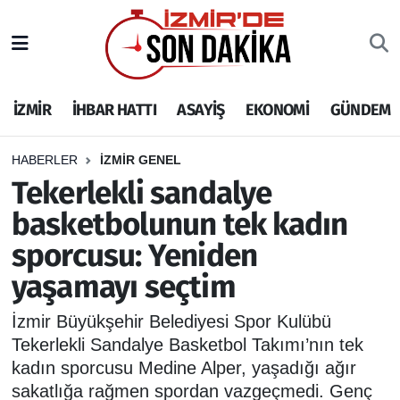
İZMİR
İzmir Nöbetçi Eczaneler
İZMİR
İHBAR HATTI
ASAYİŞ
EKONOMİ
GÜNDEM
İHBAR HATTI
İzmir Hava Durumu
DEPREM
İzmir Namaz Vakitleri
HABERLER
İZMİR GENEL
Tekerlekli sandalye
GENEL
İzmir Trafik Yoğunluk Haritası
basketbolunun tek kadın
sporcusu: Yeniden
EKONOMİ
Puan Durumu ve Fikstür
yaşamayı seçtim
SİYASET
Tüm Manşetler
İzmir Büyükşehir Belediyesi Spor Kulübü
SPOR
Son Dakika Haberleri
Tekerlekli Sandalye Basketbol Takımı’nın tek
kadın sporcusu Medine Alper, yaşadığı ağır
ASAYİŞ
Haber Arşivi
sakatlığa rağmen spordan vazgeçmedi. Genç