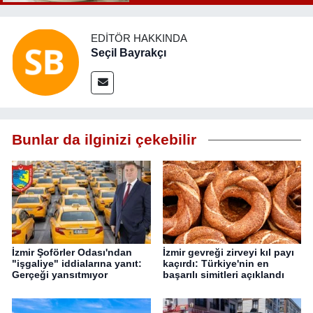
EDITÖR HAKKINDA
Seçil Bayrakçı
Bunlar da ilginizi çekebilir
İzmir Şoförler Odası'ndan
İzmir gevreği zirveyi kıl payı
"işgaliye" iddialarına yanıt:
kaçırdı: Türkiye'nin en
Gerçeği yansıtmıyor
başarılı simitleri açıklandı