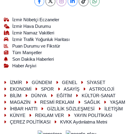
İzmir Nöbetçi Eczaneler
İzmir Hava Durumu
İzmir Namaz Vakitleri
İzmir Trafik Yoğunluk Haritası
Puan Durumu ve Fikstür
Tüm Manşetler
Son Dakika Haberleri
Haber Arşivi
İZMİR
GÜNDEM
GENEL
SİYASET
EKONOMİ
SPOR
ASAYİŞ
ASTROLOJİ
BİLİM
DÜNYA
EĞİTİM
KÜLTÜR-SANAT
MAGAZİN
RESMİ REKLAM
SAĞLIK
YAŞAM
İHBAR HATTI
GİZLİLİK SÖZLEŞMESİ
İLETİŞİM
KÜNYE
REKLAM VER
YAYIN POLİTİKASI
ÇEREZ POLİTİKASI
KVKK Aydınlatma Metni