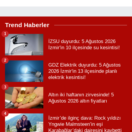
Trend Haberler
1
İZSU duyurdu: 5 Ağustos 2026
İzmir'in 10 ilçesinde su kesintisi!
2
GDZ Elektrik duyurdu: 5 Ağustos
2026 İzmir'in 13 ilçesinde planlı
elektrik kesintisi!
3
Altın iki haftanın zirvesinde! 5
Ağustos 2026 altın fiyatları
4
İzmir’de ilginç dava: Rock yıldızı
Yngwie Malmsteen’in eşi
Karabağlar’daki dairesini kaybetti