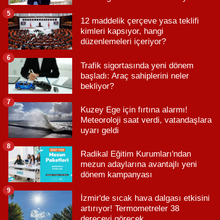
5
12 maddelik çerçeve yasa teklifi
kimleri kapsıyor, hangi
düzenlemeleri içeriyor?
6
Trafik sigortasında yeni dönem
başladı: Araç sahiplerini neler
bekliyor?
7
Kuzey Ege için fırtına alarmı!
Meteoroloji saat verdi, vatandaşlara
uyarı geldi
8
Radikal Eğitim Kurumları'ndan
mezun adaylarına avantajlı yeni
dönem kampanyası
9
İzmir'de sıcak hava dalgası etkisini
artırıyor! Termometreler 38
dereceyi görecek