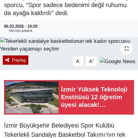
sporcu, “Spor sadece bedenimi değil ruhumu
RESMİ REKLAM
da ayağa kaldırdı” dedi.
06.03.2026 - 10:29
YAYINLANMA
Paylaş
-
+
A
A
İzmir Yüksek Teknoloji
Enstitüsü 12 öğretim
üyesi alacak!
Başvurular başladı
İzmir Büyükşehir Belediyesi Spor Kulübü
Tekerlekli Sandalye Basketbol Takımı’nın tek