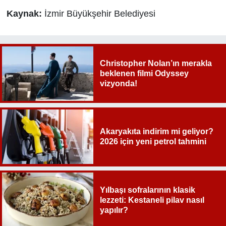
Kaynak:
İzmir Büyükşehir Belediyesi
Christopher Nolan’ın merakla
beklenen filmi Odyssey
vizyonda!
Akaryakıta indirim mi geliyor?
2026 için yeni petrol tahmini
Yılbaşı sofralarının klasik
lezzeti: Kestaneli pilav nasıl
yapılır?