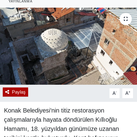
YAYINLANMA
RESMİ REKLAM
Paylaş
-
+
A
A
Konak Belediyesi’nin titiz restorasyon
çalışmalarıyla hayata döndürülen Kıllıoğlu
Hamamı, 18. yüzyıldan günümüze uzanan