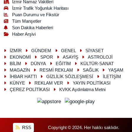
İzmir Namaz Vakitleri
İzmir Trafik Yoğunluk Haritası
Puan Durumu ve Fikstür
Tüm Manşetler
Son Dakika Haberleri
Haber Arşivi
İZMİR
GÜNDEM
GENEL
SİYASET
EKONOMİ
SPOR
ASAYİŞ
ASTROLOJİ
BİLİM
DÜNYA
EĞİTİM
KÜLTÜR-SANAT
MAGAZİN
RESMİ REKLAM
SAĞLIK
YAŞAM
İHBAR HATTI
GİZLİLİK SÖZLEŞMESİ
İLETİŞİM
KÜNYE
REKLAM VER
YAYIN POLİTİKASI
ÇEREZ POLİTİKASI
KVKK Aydınlatma Metni
RSS
Copyright © 2024. Her hakkı saklıdır.