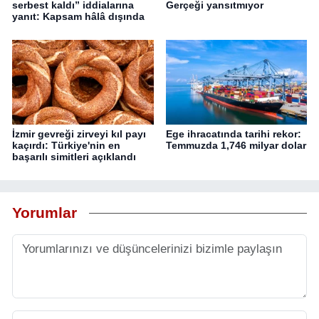
serbest kaldı” iddialarına
Gerçeği yansıtmıyor
yanıt: Kapsam hâlâ dışında
İzmir gevreği zirveyi kıl payı
Ege ihracatında tarihi rekor:
kaçırdı: Türkiye'nin en
Temmuzda 1,746 milyar dolar
başarılı simitleri açıklandı
Yorumlar