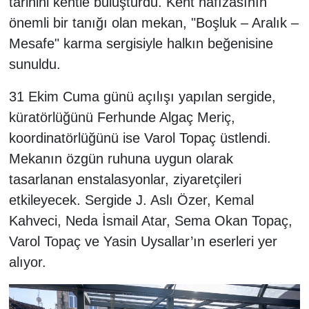
tarihini kentle buluşturdu. Kent hafızasının
önemli bir tanığı olan mekan, "Boşluk – Aralık –
Mesafe" karma sergisiyle halkın beğenisine
sunuldu.
31 Ekim Cuma günü açılışı yapılan sergide,
küratörlüğünü Ferhunde Algaç Meriç,
koordinatörlüğünü ise Varol Topaç üstlendi.
Mekanın özgün ruhuna uygun olarak
tasarlanan enstalasyonlar, ziyaretçileri
etkileyecek. Sergide J. Aslı Özer, Kemal
Kahveci, Neda İsmail Atar, Sema Okan Topaç,
Varol Topaç ve Yasin Uysallar’ın eserleri yer
alıyor.