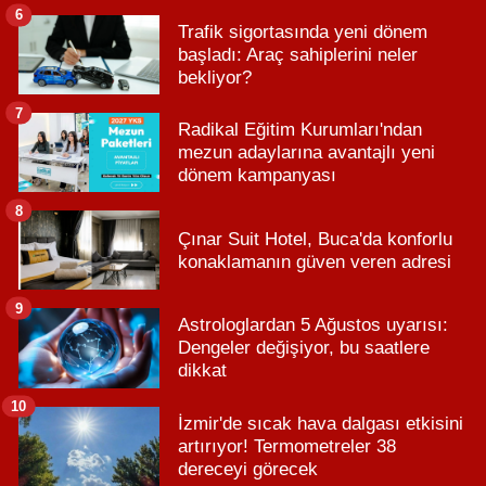
6
Trafik sigortasında yeni dönem
başladı: Araç sahiplerini neler
bekliyor?
7
Radikal Eğitim Kurumları'ndan
mezun adaylarına avantajlı yeni
dönem kampanyası
8
Çınar Suit Hotel, Buca'da konforlu
konaklamanın güven veren adresi
9
Astrologlardan 5 Ağustos uyarısı:
Dengeler değişiyor, bu saatlere
dikkat
10
İzmir'de sıcak hava dalgası etkisini
artırıyor! Termometreler 38
dereceyi görecek