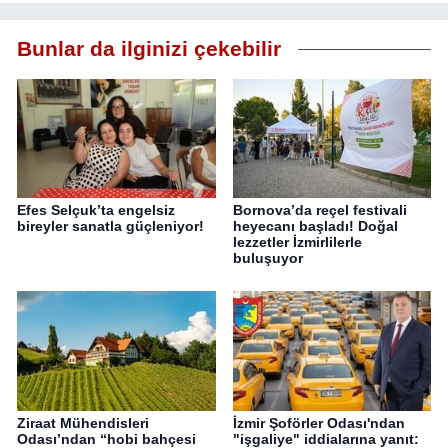
Bunlar da ilginizi çekebilir
Efes Selçuk’ta engelsiz
Bornova’da reçel festivali
bireyler sanatla güçleniyor!
heyecanı başladı! Doğal
lezzetler İzmirlilerle
buluşuyor
Ziraat Mühendisleri
İzmir Şoförler Odası'ndan
Odası’ndan “hobi bahçesi
"işgaliye" iddialarına yanıt: