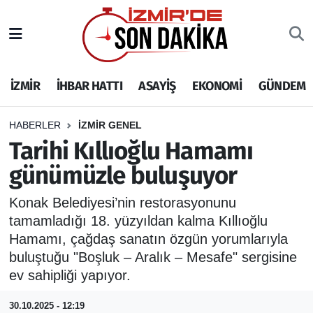
İZMİR
İzmir Nöbetçi Eczaneler
İZMİR
İHBAR HATTI
ASAYİŞ
EKONOMİ
GÜNDEM
İHBAR HATTI
İzmir Hava Durumu
DEPREM
İzmir Namaz Vakitleri
HABERLER
İZMİR GENEL
Tarihi Kıllıoğlu Hamamı
GENEL
İzmir Trafik Yoğunluk Haritası
günümüzle buluşuyor
EKONOMİ
Puan Durumu ve Fikstür
Konak Belediyesi’nin restorasyonunu
tamamladığı 18. yüzyıldan kalma Kıllıoğlu
SİYASET
Tüm Manşetler
Hamamı, çağdaş sanatın özgün yorumlarıyla
buluştuğu "Boşluk – Aralık – Mesafe" sergisine
SPOR
Son Dakika Haberleri
ev sahipliği yapıyor.
ASAYİŞ
Haber Arşivi
30.10.2025 - 12:19