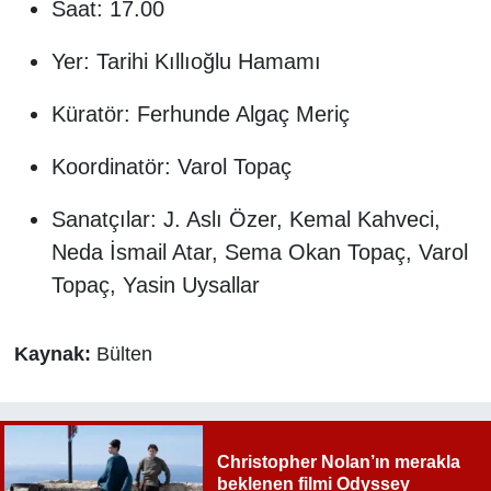
Saat: 17.00
Yer: Tarihi Kıllıoğlu Hamamı
Küratör: Ferhunde Algaç Meriç
Koordinatör: Varol Topaç
Sanatçılar: J. Aslı Özer, Kemal Kahveci,
Neda İsmail Atar, Sema Okan Topaç, Varol
Topaç, Yasin Uysallar
Kaynak:
Bülten
Christopher Nolan’ın merakla
beklenen filmi Odyssey